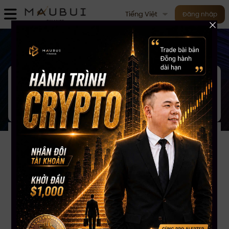
Tiếng Việt
Đăng nhập
M
ục lục
- 15/02/2026
Có thông tin ĐĂNG KÝ NHẬN
THÔNG TIN 16-02-2026
04:40:46