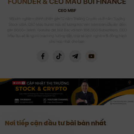
FOUNDER & CEO MAU BUI FINANCE
CEO MBF
Với kinh nghiệm chinh chiến gần 12 năm Trading Crypto và 8 năm Trading
Stock USA. CEO Mau Bui sở hữu số lượng học viên trên toàn cầu lên đến
gần 5000+, kênh Youtube đạt Nút Bạc với hơn 108,000 Subscribers. CEO
Mau Bui sẽ là người coaching hướng dẫn, chia sẻ kinh nghiệm & đồng hành
phù hợp nhất cho bạn.
Nơi tiếp cận đầu tư bài bản nhất