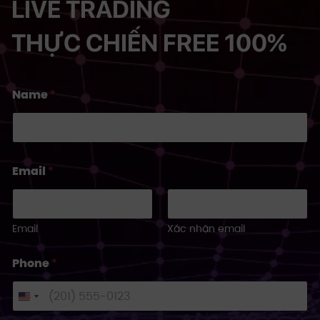
LIVE TRADING
THỰC CHIẾN FREE 100%
Name
*
Email
*
Email
Xác nhận email
Phone
*
U
n