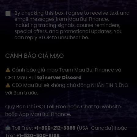
i
By checking this box, I agree to receive text and
t
email messages from Mau Bui Finance,
e
including trading signals, course reminders,
d
special offers, and promotional updates. You
can reply STOP to unsubscribe.
S
t
a
CẢNH BÁO GIẢ MẠO
t
e
Cảnh báo giả mạo Team Mau Bui Finance và
s
CEO Mau Bui
tại server Discord
+
CEO Mau Bui sẽ không chủ động NHẮN TIN RIÊNG
1
với Bạn trước.
Quý Bạn Chỉ GỌI Toll Free hoặc Chat tại website
hoặc App Mau Bui Finance.
Toll Free:
+1-866-212-3389
(USA-Canada) hoặc
Text
+1-530-500-6166