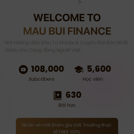
WELCOME TO
MAU BUI FINANCE
Nơi Hướng dẫn Đầu Tư Stocks & Crypto Bài Bản Nhất
dành cho Cộng đồng Người Việt
108,000
5,600
Subcribers
Học viên
630
Bài học
Nhận vé mời tham gia LIVE Trading thực
tế FREE 100%