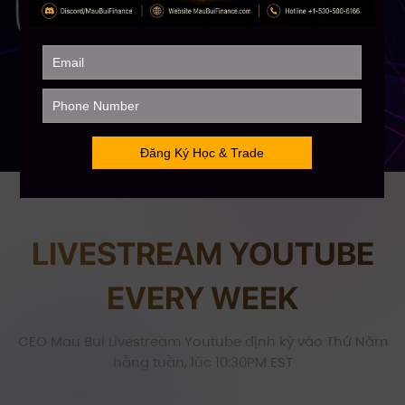
LIVESTREAM YOUTUBE
EVERY WEEK
CEO Mau Bui Livestream Youtube định kỳ vào Thứ Năm
hằng tuần, lúc 10:30PM EST