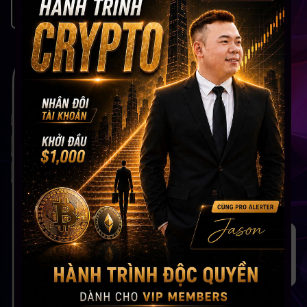
Khóa học
online
Share to Earn
VIP
Membership