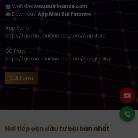
Website:
MauBuiFinance.com
Download
App Mau Bui Finance
App Store:
https://go.maubuifinance.com/appstore
GG Play:
https://go.maubuifinance.com/googleplay
Gửi Form
Nơi tiếp cận đầu tư bài bản nhất