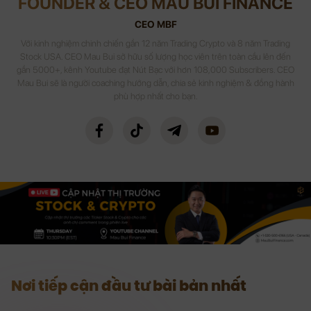
FOUNDER & CEO MAU BUI FINANCE
CEO MBF
Với kinh nghiệm chinh chiến gần 12 năm Trading Crypto và 8 năm Trading
Stock USA. CEO Mau Bui sở hữu số lượng học viên trên toàn cầu lên đến
gần 5000+, kênh Youtube đạt Nút Bạc với hơn 108,000 Subscribers. CEO
Mau Bui sẽ là người coaching hướng dẫn, chia sẻ kinh nghiệm & đồng hành
phù hợp nhất cho bạn.
Nơi tiếp cận đầu tư bài bản nhất