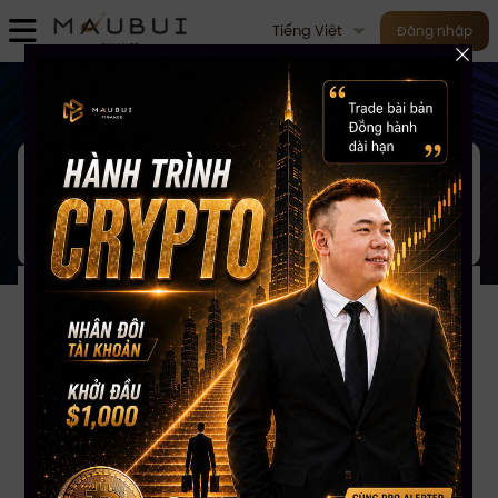
Tiếng Việt
Đăng nhập
M
ục lục
- 06/01/2025
Có thông tin ĐĂNG KÝ NHẬN
THÔNG TIN 07-01-2025
03:15:26