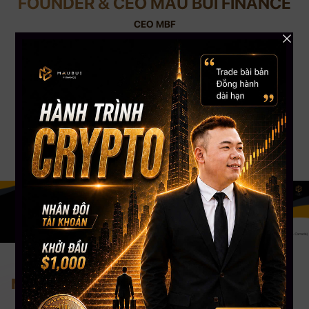
FOUNDER & CEO MAU BUI FINANCE
CEO MBF
Với kinh nghiệm chinh chiến gần 12 năm Trading Crypto và 8 năm Trading
Stock USA. CEO Mau Bui sở hữu số lượng học viên trên toàn cầu lên đến
gần 5000+, kênh Youtube đạt Nút Bạc với hơn 108,000 Subscribers. CEO
Mau Bui sẽ là người coaching hướng dẫn, chia sẻ kinh nghiệm & đồng hành
phù hợp nhất cho bạn.
Nơi tiếp cận đầu tư bài bản nhất