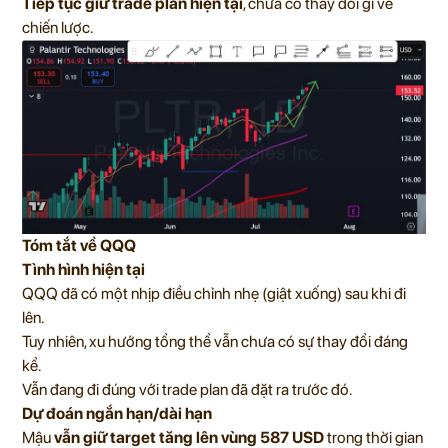
Tiếp tục giữ trade plan hiện tại
, chưa có thay đổi gì về
chiến lược.
Tóm tắt về QQQ
Tình hình hiện tại
QQQ đã có một nhịp điều chỉnh nhẹ (giật xuống) sau khi đi
lên.
Tuy nhiên, xu hướng tổng thể vẫn chưa có sự thay đổi đáng
kể.
Vẫn đang đi đúng với trade plan đã đặt ra trước đó.
Dự đoán ngắn hạn/dài hạn
Mậu
vẫn giữ target tăng lên vùng 587 USD
trong thời gian