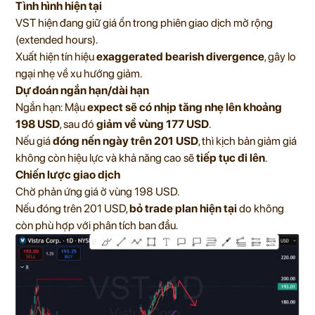
Tình hình hiện tại
VST hiện đang giữ giá ổn trong phiên giao dịch mở rộng
(extended hours).
Xuất hiện tín hiệu
exaggerated bearish divergence
, gây lo
ngại nhẹ về xu hướng giảm.
Dự đoán ngắn hạn/dài hạn
Ngắn hạn: Mậu
expect sẽ có nhịp tăng nhẹ lên khoảng
198 USD
, sau đó
giảm về vùng 177 USD
.
Nếu giá
đóng nến ngày trên 201 USD
, thì kịch bản giảm giá
không còn hiệu lực và khả năng cao sẽ
tiếp tục đi lên
.
Chiến lược giao dịch
Chờ phản ứng giá ở vùng 198 USD.
Nếu đóng trên 201 USD,
bỏ trade plan hiện tại
do không
còn phù hợp với phân tích ban đầu.