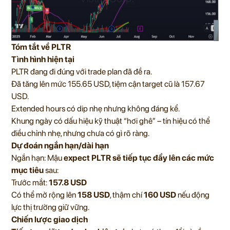
Tóm tắt về PLTR
Tình hình hiện tại
PLTR đang đi đúng với trade plan đã đề ra.
Đã tăng lên mức 155.65 USD, tiệm cận target cũ là 157.67
USD.
Extended hours có dip nhẹ nhưng không đáng kể.
Khung ngày có dấu hiệu kỹ thuật “hơi ghê” – tín hiệu có thể
điều chỉnh nhẹ, nhưng chưa có gì rõ ràng.
Dự đoán ngắn hạn/dài hạn
Ngắn hạn: Mậu
expect PLTR sẽ tiếp tục đẩy lên các mức
mục tiêu
sau:
Trước mắt:
157.8 USD
Có thể mở rộng lên
158 USD
, thậm chí
160 USD
nếu động
lực thị trường giữ vững.
Chiến lược giao dịch