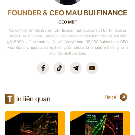
FOUNDER & CEO MAU BUI FINANCE
CEO MBF
Với kinh nghiệm chinh chiến gần 12 năm Trading Crypto và 8 năm Trading
Stock USA. CEO Mau Bui sở hữu số lượng học viên trên toàn cầu lên đến
gần 5000+, kênh Youtube đạt Nút Bạc với hơn 108,000 Subscribers. CEO
Mau Bui sẽ là người coaching hướng dẫn, chia sẻ kinh nghiệm & đồng hành
phù hợp nhất cho bạn.
T
in liên quan
Tất cả