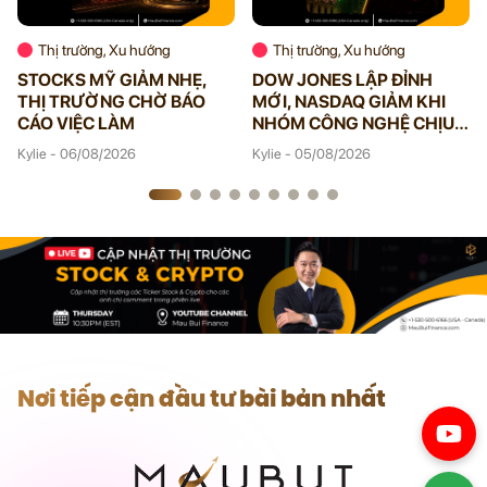
Thị trường, Xu hướng
Thị trường, Xu hướng
STOCKS MỸ GIẢM NHẸ,
DOW JONES LẬP ĐỈNH
THỊ TRƯỜNG CHỜ BÁO
MỚI, NASDAQ GIẢM KHI
CÁO VIỆC LÀM
NHÓM CÔNG NGHỆ CHỊU
ÁP LỰC
Kylie - 06/08/2026
Kylie - 05/08/2026
Nơi tiếp cận đầu tư bài bản nhất