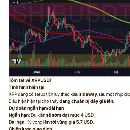
Tóm tắt về XRPUSDT
Tình hình hiện tại
XRP đang có setup tích lũy theo kiểu
sideway
, sau một nhịp di
Biểu hiện hiện tại cho thấy
đang chuẩn bị đẩy giá lên
.
Dự đoán ngắn hạn/dài hạn
Ngắn hạn:
Dự kiến
sẽ sớm đạt mức 4 USD
.
Dài hạn:
Kỳ vọng
lên tới vùng giá 5.7 USD
.
Chiến lược giao dịch