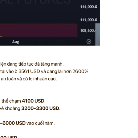
iện đang tiếp tục đà tăng mạnh.
n tại vào ở 3561 USD và đang lãi hơn 2600%.
an toàn và có lợi nhuận cao.
có thể chạm
4100 USD
.
 về khoảng
3200–3300 USD
.
–6000 USD
vào cuối năm.
00 USD
.