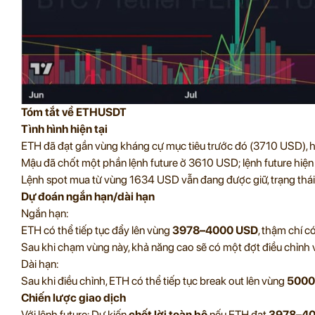
Tóm tắt về ETHUSDT
Tình hình hiện tại
ETH đã đạt gần vùng kháng cự mục tiêu trước đó (3710 USD), h
Mậu đã chốt một phần lệnh future ở 3610 USD; lệnh future hiệ
Lệnh spot mua từ vùng 1634 USD vẫn đang được giữ, trạng thái 
Dự đoán ngắn hạn/dài hạn
Ngắn hạn:
ETH có thể tiếp tục đẩy lên vùng
3978–4000 USD
, thậm chí 
Sau khi chạm vùng này, khả năng cao sẽ có một đợt điều chỉnh
Dài hạn:
Sau khi điều chỉnh, ETH có thể tiếp tục break out lên vùng
5000
Chiến lược giao dịch
Với lệnh future: Dự kiến
chốt lời toàn bộ
nếu ETH đạt
3978–40