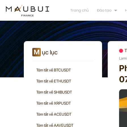
Trang chủ
Đào tạo
H
M
T
ục lục
Lami
Ph
Tóm tắt về BTCUSDT
0
Tóm tắt về ETHUSDT
Tóm tắt về SHIBUSDT
Tóm tắt về XRPUSDT
Tóm tắt về ACEUSDT
Tóm tắt về AAVEUSDT