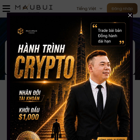
Tiếng Việt
Đăng nhập
M
ục lục
Nolan - 09/08/2024
Làm thế nào CEO Mau Bui
kiếm được 40 Etherium từ 10
Etherium trong 2 tuần