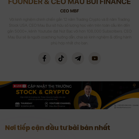
FOUNDER & CEO MAU BUI FINANCE
CEO MBF
Với kinh nghiệm chinh chiến gần 12 năm Trading Crypto và 8 năm Trading
Stock USA. CEO Mau Bui sở hữu số lượng học viên trên toàn cầu lên đến
gần 5000+, kênh Youtube đạt Nút Bạc với hơn 108,000 Subscribers. CEO
Mau Bui sẽ là người coaching hướng dẫn, chia sẻ kinh nghiệm & đồng hành
phù hợp nhất cho bạn.
Nơi tiếp cận đầu tư bài bản nhất