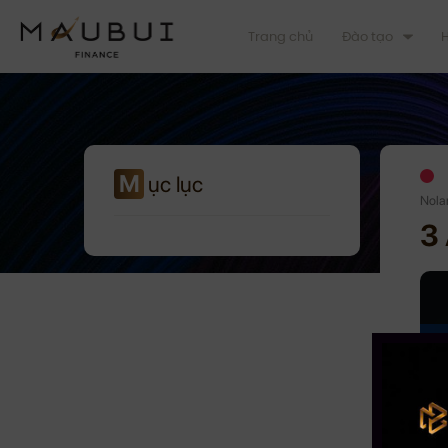
Trang chủ
Đào tạo
H
M
ục lục
Nola
3 