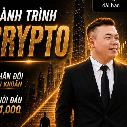
FOUNDER & CEO MAU B
CEO MBF
Với kinh nghiệm chinh chiến gần 12 năm Trading 
lượng học viên trên toàn cầu lên đến gần 5000+,
CEO Mau Bui sẽ là người coaching hướng dẫn, chi