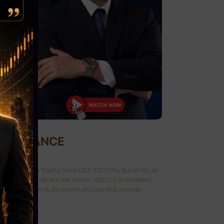
UI FINANCE
Crypto và 8 năm Trading Stock USA. CEO Mau Bui sở hữu số
 kênh Youtube đạt Nút Bạc với hơn 108,000 Subscribers.
a sẻ kinh nghiệm & đồng hành phù hợp nhất cho bạn.