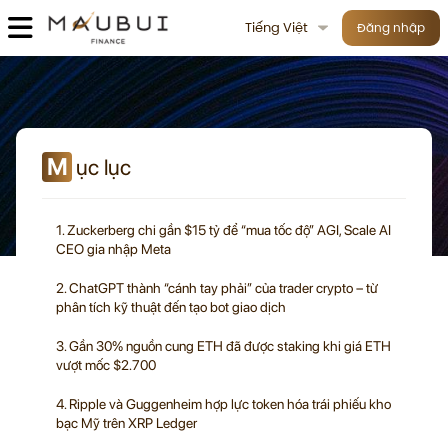
Tiếng Việt
Đăng nhập
M
ục lục
1. Zuckerberg chi gần $15 tỷ để “mua tốc độ” AGI, Scale AI
CEO gia nhập Meta
2. ChatGPT thành “cánh tay phải” của trader crypto – từ
phân tích kỹ thuật đến tạo bot giao dịch
3. Gần 30% nguồn cung ETH đã được staking khi giá ETH
vượt mốc $2.700
4. Ripple và Guggenheim hợp lực token hóa trái phiếu kho
bạc Mỹ trên XRP Ledger