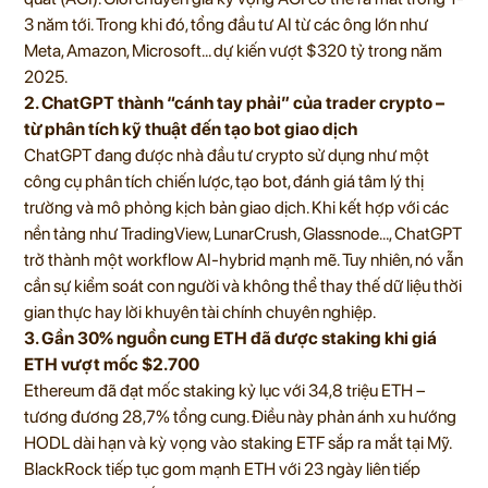
3 năm tới. Trong khi đó, tổng đầu tư AI từ các ông lớn như
Meta, Amazon, Microsoft… dự kiến vượt $320 tỷ trong năm
2025.
2. ChatGPT thành “cánh tay phải” của trader crypto –
từ phân tích kỹ thuật đến tạo bot giao dịch
ChatGPT đang được nhà đầu tư crypto sử dụng như một
công cụ phân tích chiến lược, tạo bot, đánh giá tâm lý thị
trường và mô phỏng kịch bản giao dịch. Khi kết hợp với các
nền tảng như TradingView, LunarCrush, Glassnode…, ChatGPT
trở thành một workflow AI-hybrid mạnh mẽ. Tuy nhiên, nó vẫn
cần sự kiểm soát con người và không thể thay thế dữ liệu thời
gian thực hay lời khuyên tài chính chuyên nghiệp.
3. Gần 30% nguồn cung ETH đã được staking khi giá
ETH vượt mốc $2.700
Ethereum đã đạt mốc staking kỷ lục với 34,8 triệu ETH –
tương đương 28,7% tổng cung. Điều này phản ánh xu hướng
HODL dài hạn và kỳ vọng vào staking ETF sắp ra mắt tại Mỹ.
BlackRock tiếp tục gom mạnh ETH với 23 ngày liên tiếp