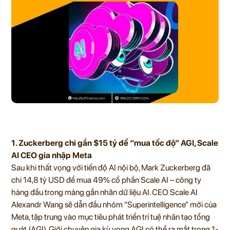
1. Zuckerberg chi gần $15 tỷ để “mua tốc độ” AGI, Scale
AI CEO gia nhập Meta
Sau khi thất vọng với tiến độ AI nội bộ, Mark Zuckerberg đã
chi 14,8 tỷ USD để mua 49% cổ phần Scale AI – công ty
hàng đầu trong mảng gắn nhãn dữ liệu AI. CEO Scale AI
Alexandr Wang sẽ dẫn đầu nhóm “Superintelligence” mới của
Meta, tập trung vào mục tiêu phát triển trí tuệ nhân tạo tổng
quát (AGI). Giới chuyên gia kỳ vọng AGI có thể ra mắt trong 1-