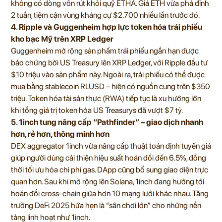
không có dòng vốn rút khỏi quỹ ETHA. Giá ETH vừa phá đỉnh
2 tuần, tiệm cận vùng kháng cự $2.700 nhiều lần trước đó.
4. Ripple và Guggenheim hợp lực token hóa trái phiếu
kho bạc Mỹ trên XRP Ledger
Guggenheim mở rộng sản phẩm trái phiếu ngắn hạn được
bảo chứng bởi US Treasury lên XRP Ledger, với Ripple đầu tư
$10 triệu vào sản phẩm này. Ngoài ra, trái phiếu có thể được
mua bằng stablecoin RLUSD – hiện có nguồn cung trên $350
triệu. Token hóa tài sản thực (RWA) tiếp tục là xu hướng lớn
khi tổng giá trị token hóa US Treasurys đã vượt $7 tỷ.
5. 1inch tung nâng cấp “Pathfinder” – giao dịch nhanh
hơn, rẻ hơn, thông minh hơn
DEX aggregator 1inch vừa nâng cấp thuật toán định tuyến giá
giúp người dùng cải thiện hiệu suất hoán đổi đến 6.5%, đồng
thời tối ưu hóa chi phí gas. DApp cũng bổ sung giao diện trực
quan hơn. Sau khi mở rộng lên Solana, 1inch đang hướng tới
hoán đổi cross-chain giữa hơn 10 mạng lưới khác nhau. Tăng
trưởng DeFi 2025 hứa hẹn là “sân chơi lớn” cho những nền
tảng linh hoạt như 1inch.