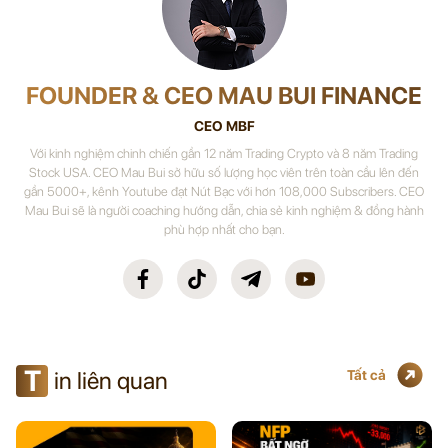
FOUNDER & CEO MAU BUI FINANCE
CEO MBF
Với kinh nghiệm chinh chiến gần 12 năm Trading Crypto và 8 năm Trading
Stock USA. CEO Mau Bui sở hữu số lượng học viên trên toàn cầu lên đến
gần 5000+, kênh Youtube đạt Nút Bạc với hơn 108,000 Subscribers. CEO
Mau Bui sẽ là người coaching hướng dẫn, chia sẻ kinh nghiệm & đồng hành
phù hợp nhất cho bạn.
T
in liên quan
Tất cả