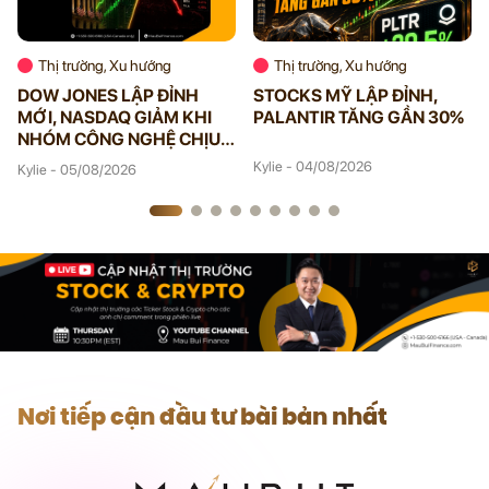
Thị trường, Xu hướng
Thị trường, Xu hướng
DOW JONES LẬP ĐỈNH
STOCKS MỸ LẬP ĐỈNH,
MỚI, NASDAQ GIẢM KHI
PALANTIR TĂNG GẦN 30%
NHÓM CÔNG NGHỆ CHỊU
ÁP LỰC
Kylie - 04/08/2026
Kylie - 05/08/2026
Nơi tiếp cận đầu tư bài bản nhất