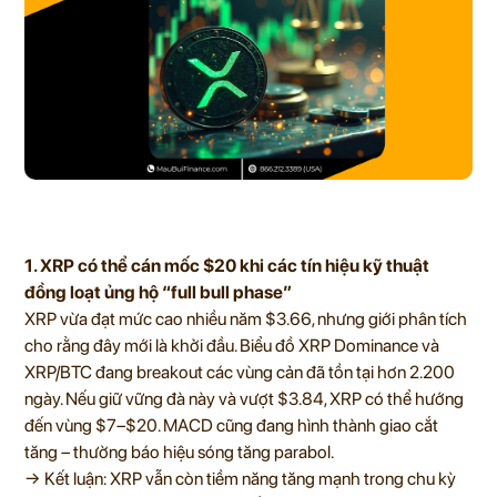
1. XRP có thể cán mốc $20 khi các tín hiệu kỹ thuật
đồng loạt ủng hộ “full bull phase”
XRP vừa đạt mức cao nhiều năm $3.66, nhưng giới phân tích
cho rằng đây mới là khởi đầu. Biểu đồ XRP Dominance và
XRP/BTC đang breakout các vùng cản đã tồn tại hơn 2.200
ngày. Nếu giữ vững đà này và vượt $3.84, XRP có thể hướng
đến vùng $7–$20. MACD cũng đang hình thành giao cắt
tăng – thường báo hiệu sóng tăng parabol.
→ Kết luận: XRP vẫn còn tiềm năng tăng mạnh trong chu kỳ