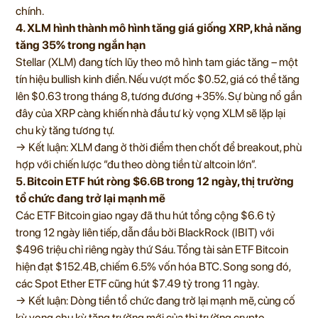
chính.
4. XLM hình thành mô hình tăng giá giống XRP, khả năng
tăng 35% trong ngắn hạn
Stellar (XLM) đang tích lũy theo mô hình tam giác tăng – một
tín hiệu bullish kinh điển. Nếu vượt mốc $0.52, giá có thể tăng
lên $0.63 trong tháng 8, tương đương +35%. Sự bùng nổ gần
đây của XRP càng khiến nhà đầu tư kỳ vọng XLM sẽ lặp lại
chu kỳ tăng tương tự.
→ Kết luận: XLM đang ở thời điểm then chốt để breakout, phù
hợp với chiến lược “đu theo dòng tiền từ altcoin lớn”.
5. Bitcoin ETF hút ròng $6.6B trong 12 ngày, thị trường
tổ chức đang trở lại mạnh mẽ
Các ETF Bitcoin giao ngay đã thu hút tổng cộng $6.6 tỷ
trong 12 ngày liên tiếp, dẫn đầu bởi BlackRock (IBIT) với
$496 triệu chỉ riêng ngày thứ Sáu. Tổng tài sản ETF Bitcoin
hiện đạt $152.4B, chiếm 6.5% vốn hóa BTC. Song song đó,
các Spot Ether ETF cũng hút $7.49 tỷ trong 11 ngày.
→ Kết luận: Dòng tiền tổ chức đang trở lại mạnh mẽ, củng cố
kỳ vọng chu kỳ tăng trưởng mới của thị trường crypto.