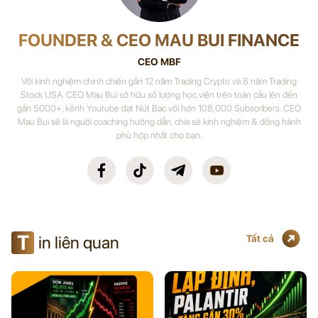
FOUNDER & CEO MAU BUI FINANCE
CEO MBF
Với kinh nghiệm chinh chiến gần 12 năm Trading Crypto và 8 năm Trading
Stock USA. CEO Mau Bui sở hữu số lượng học viên trên toàn cầu lên đến
gần 5000+, kênh Youtube đạt Nút Bạc với hơn 108,000 Subscribers. CEO
Mau Bui sẽ là người coaching hướng dẫn, chia sẻ kinh nghiệm & đồng hành
phù hợp nhất cho bạn.
T
in liên quan
Tất cả