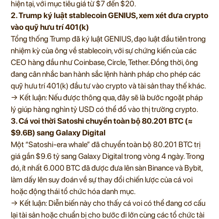
hiện tại, với mục tiêu giá từ $7 đến $20.
2. Trump ký luật stablecoin GENIUS, xem xét đưa crypto
vào quỹ hưu trí 401(k)
Tổng thống Trump đã ký luật GENIUS, đạo luật đầu tiên trong
nhiệm kỳ của ông về stablecoin, với sự chứng kiến của các
CEO hàng đầu như Coinbase, Circle, Tether. Đồng thời, ông
đang cân nhắc ban hành sắc lệnh hành pháp cho phép các
quỹ hưu trí 401(k) đầu tư vào crypto và tài sản thay thế khác.
→ Kết luận: Nếu được thông qua, đây sẽ là bước ngoặt pháp
lý giúp hàng nghìn tỷ USD có thể đổ vào thị trường crypto.
3. Cá voi thời Satoshi chuyển toàn bộ 80.201 BTC (≈
$9.6B) sang Galaxy Digital
Một “Satoshi-era whale” đã chuyển toàn bộ 80.201 BTC trị
giá gần $9.6 tỷ sang Galaxy Digital trong vòng 4 ngày. Trong
đó, ít nhất 6.000 BTC đã được đưa lên sàn Binance và Bybit,
làm dấy lên suy đoán về sự thay đổi chiến lược của cá voi
hoặc động thái tổ chức hóa danh mục.
→ Kết luận: Diễn biến này cho thấy cá voi có thể đang cơ cấu
lại tài sản hoặc chuẩn bị cho bước đi lớn cùng các tổ chức tài