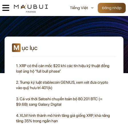
Tiếng Việt
Đăng nhập
M
ục lục
1. XRP có thể cán mốc $20 khi các tín hiệu kỹ thuật đồng
loạt ủng hộ “full bull phase”
2. Trump ký luật stablecoin GENIUS, xem xét đưa crypto
vào quỹ hưu trí 401(k)
3. Cá voi thời Satoshi chuyển toàn bộ 80.201 BTC (≈
$9.6B) sang Galaxy Digital
4. XLM hình thành mô hình tăng giá giống XRP, khả năng
tăng 35% trong ngắn hạn