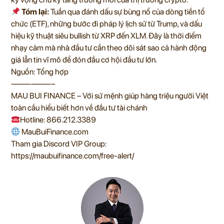
Tóm lại:
Tuần qua đánh dấu sự bùng nổ của dòng tiền tổ
chức (ETF), những bước đi pháp lý lịch sử từ Trump, và dấu
hiệu kỹ thuật siêu bullish từ XRP đến XLM. Đây là thời điểm
nhạy cảm mà nhà đầu tư cần theo dõi sát sao cả hành động
giá lẫn tin vĩ mô để đón đầu cơ hội đầu tư lớn.
Nguồn: Tổng hợp
——————–
MAU BUI FINANCE – Với sứ mệnh giúp hàng triệu người Việt
toàn cầu hiểu biết hơn về đầu tư tài chánh
Hotline: 866.212.3389
MauBuiFinance.com
Tham gia Discord VIP Group:
https://maubuifinance.com/free-alert/