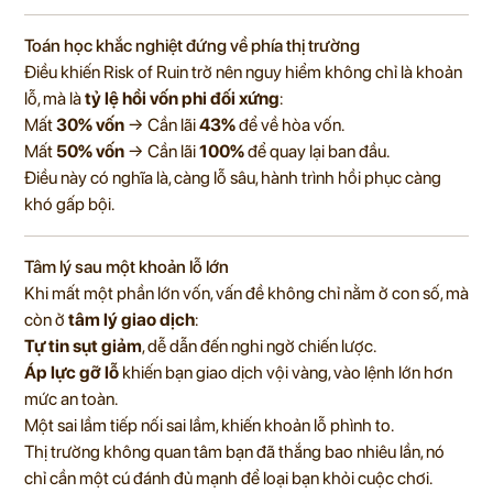
Toán học khắc nghiệt đứng về phía thị trường
Điều khiến Risk of Ruin trở nên nguy hiểm không chỉ là khoản
lỗ, mà là
tỷ lệ hồi vốn phi đối xứng
:
Mất
30% vốn
→ Cần lãi
43%
để về hòa vốn.
Mất
50% vốn
→ Cần lãi
100%
để quay lại ban đầu.
Điều này có nghĩa là, càng lỗ sâu, hành trình hồi phục càng
khó gấp bội.
Tâm lý sau một khoản lỗ lớn
Khi mất một phần lớn vốn, vấn đề không chỉ nằm ở con số, mà
còn ở
tâm lý giao dịch
:
Tự tin sụt giảm
, dễ dẫn đến nghi ngờ chiến lược.
Áp lực gỡ lỗ
khiến bạn giao dịch vội vàng, vào lệnh lớn hơn
mức an toàn.
Một sai lầm tiếp nối sai lầm, khiến khoản lỗ phình to.
Thị trường không quan tâm bạn đã thắng bao nhiêu lần, nó
chỉ cần một cú đánh đủ mạnh để loại bạn khỏi cuộc chơi.