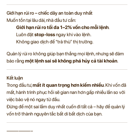
Giới hạn rủi ro – chiếc dây an toàn duy nhất
Muốn tồn tại lâu dài, nhà đầu tư cần:
Giới hạn rủi ro tối đa 1–2% vốn cho mỗi lệnh
.
Luôn đặt
stop-loss
ngay khi vào lệnh.
Không giao dịch để “trả thù” thị trường.
Quản lý rủi ro không giúp bạn thắng mọi lệnh, nhưng sẽ đảm
bảo rằng
một lệnh sai sẽ không phá hủy cả tài khoản
.
Kết luận
Trong đầu tư,
mất ít quan trọng hơn kiếm nhiều
. Khi vốn đã
mất, hành trình phục hồi sẽ gian nan hơn gấp nhiều lần so với
việc bảo vệ nó ngay từ đầu.
Đừng để một sai lầm duy nhất cuốn đi tất cả – hãy để quản lý
vốn trở thành nguyên tắc bất di bất dịch của bạn.
——————–