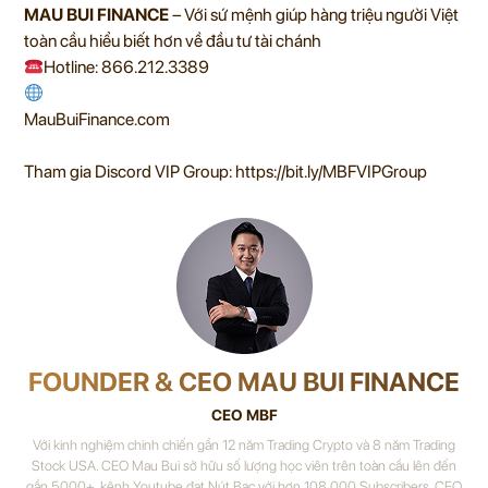
MAU BUI FINANCE
– Với sứ mệnh giúp hàng triệu người Việt
toàn cầu hiểu biết hơn về đầu tư tài chánh
Hotline: 866.212.3389
MauBuiFinance.com
Tham gia Discord VIP Group: https://bit.ly/MBFVIPGroup
FOUNDER & CEO MAU BUI FINANCE
CEO MBF
Với kinh nghiệm chinh chiến gần 12 năm Trading Crypto và 8 năm Trading
Stock USA. CEO Mau Bui sở hữu số lượng học viên trên toàn cầu lên đến
gần 5000+, kênh Youtube đạt Nút Bạc với hơn 108,000 Subscribers. CEO