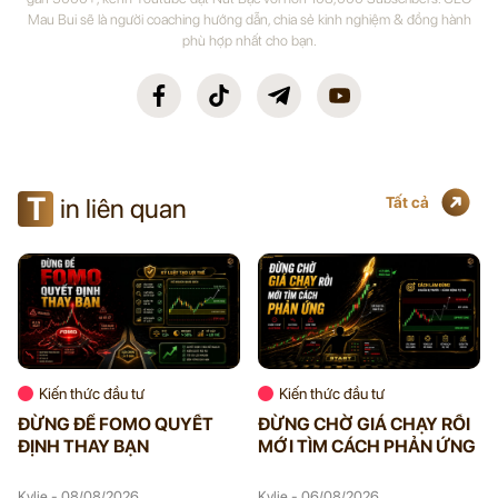
Mau Bui sẽ là người coaching hướng dẫn, chia sẻ kinh nghiệm & đồng hành
phù hợp nhất cho bạn.
T
in liên quan
Tất cả
Kiến thức đầu tư
Kiến thức đầu tư
ĐỪNG ĐỂ FOMO QUYẾT
ĐỪNG CHỜ GIÁ CHẠY RỒI
ĐỊNH THAY BẠN
MỚI TÌM CÁCH PHẢN ỨNG
Kylie - 08/08/2026
Kylie - 06/08/2026