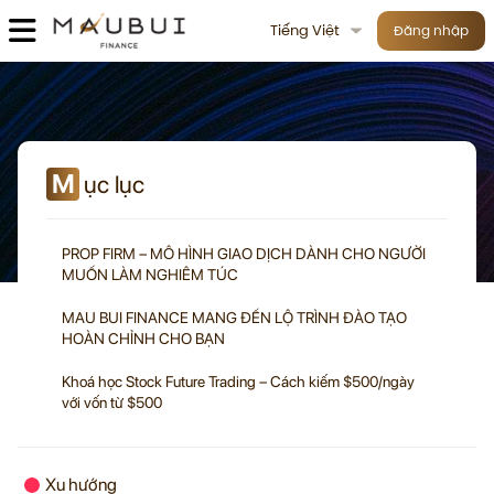
Tiếng Việt
Đăng nhập
M
ục lục
PROP FIRM – MÔ HÌNH GIAO DỊCH DÀNH CHO NGƯỜI
MUỐN LÀM NGHIÊM TÚC
MAU BUI FINANCE MANG ĐẾN LỘ TRÌNH ĐÀO TẠO
HOÀN CHỈNH CHO BẠN
Khoá học Stock Future Trading – Cách kiếm $500/ngày
với vốn từ $500
Xu hướng