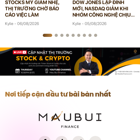
STOCKS MỸ GIẢM NHẸ,
DOW JONES LẬP ĐỈNH
THỊ TRƯỜNG CHỜ BÁO
MỚI, NASDAQ GIẢM KHI
CÁO VIỆC LÀM
NHÓM CÔNG NGHỆ CHỊU
ÁP LỰC
Kylie - 06/08/2026
Kylie - 05/08/2026
Nơi tiếp cận đầu tư bài bản nhất