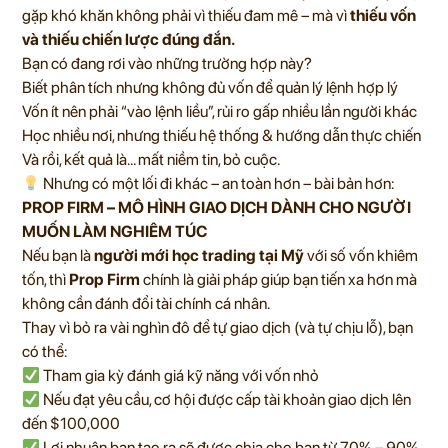
gặp khó khăn không phải vì thiếu đam mê – mà vì
thiếu vốn
và thiếu chiến lược đúng đắn.
Bạn có đang rơi vào những trường hợp này?
Biết phân tích nhưng không đủ vốn để quản lý lệnh hợp lý
Vốn ít nên phải “vào lệnh liều”, rủi ro gấp nhiều lần người khác
Học nhiều nơi, nhưng thiếu hệ thống & hướng dẫn thực chiến
Và rồi, kết quả là… mất niềm tin, bỏ cuộc.
Nhưng có một lối đi khác – an toàn hơn – bài bản hơn:
PROP FIRM – MÔ HÌNH GIAO DỊCH DÀNH CHO NGƯỜI
MUỐN LÀM NGHIÊM TÚC
Nếu bạn là
người mới học trading tại Mỹ
với số vốn khiêm
tốn, thì
Prop Firm
chính là giải pháp giúp bạn tiến xa hơn mà
không cần đánh đổi tài chính cá nhân.
Thay vì bỏ ra vài nghìn đô để tự giao dịch (và tự chịu lỗ), bạn
có thể:
Tham gia kỳ đánh giá kỹ năng với vốn nhỏ
Nếu đạt yêu cầu, cơ hội được cấp tài khoản giao dịch lên
đến $100,000
Lợi nhuận bạn tạo ra sẽ được chia cho bạn từ 70% – 90%