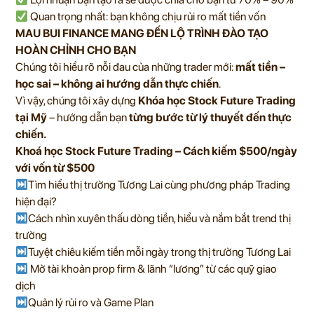
Quan trọng nhất: bạn không chịu rủi ro mất tiền vốn
MAU BUI FINANCE MANG ĐẾN LỘ TRÌNH ĐÀO TẠO
HOÀN CHỈNH CHO BẠN
Chúng tôi hiểu rõ nỗi đau của những trader mới:
mất tiền –
học sai – không ai hướng dẫn thực chiến
.
Vì vậy, chúng tôi xây dựng
Khóa học Stock Future Trading
tại Mỹ
– hướng dẫn bạn
từng bước từ lý thuyết đến thực
chiến.
Khoá học Stock Future Trading – Cách kiếm $500/ngày
với vốn từ $500
Tìm hiểu thị trường Tương Lai cùng phương pháp Trading
hiện đại?
Cách nhìn xuyên thấu dòng tiền, hiểu và nắm bắt trend thị
trường
Tuyệt chiêu kiếm tiền mỗi ngày trong thị trường Tương Lai
Mở tài khoản prop firm & lãnh “lương” từ các quỹ giao
dịch
Quản lý rủi ro và Game Plan