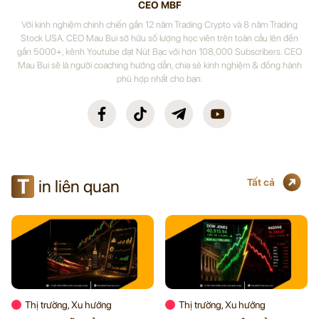
CEO MBF
Với kinh nghiệm chinh chiến gần 12 năm Trading Crypto và 8 năm Trading
Stock USA. CEO Mau Bui sở hữu số lượng học viên trên toàn cầu lên đến
gần 5000+, kênh Youtube đạt Nút Bạc với hơn 108,000 Subscribers. CEO
Mau Bui sẽ là người coaching hướng dẫn, chia sẻ kinh nghiệm & đồng hành
phù hợp nhất cho bạn.
T
in liên quan
Tất cả
Thị trường, Xu hướng
Thị trường, Xu hướng