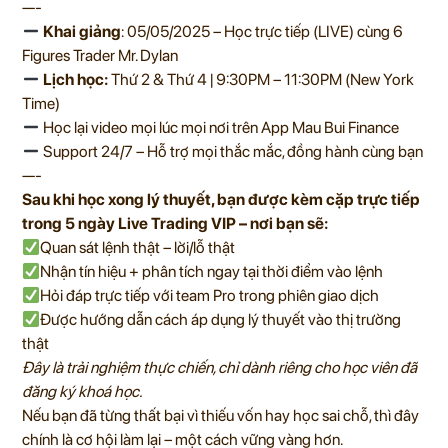
—-
Khai giảng
: 05/05/2025 – Học trực tiếp (LIVE) cùng 6
Figures Trader Mr. Dylan
Lịch học:
Thứ 2 & Thứ 4 | 9:30PM – 11:30PM (New York
Time)
Học lại video mọi lúc mọi nơi trên App Mau Bui Finance
Support 24/7 – Hỗ trợ mọi thắc mắc, đồng hành cùng bạn
—-
Sau khi học xong lý thuyết, bạn được kèm cặp trực tiếp
trong 5 ngày Live Trading VIP – nơi bạn sẽ:
Quan sát lệnh thật – lời/lỗ thật
Nhận tín hiệu + phân tích ngay tại thời điểm vào lệnh
Hỏi đáp trực tiếp với team Pro trong phiên giao dịch
Được hướng dẫn cách áp dụng lý thuyết vào thị trường
thật
Đây là trải nghiệm thực chiến, chỉ dành riêng cho học viên đã
đăng ký khoá học.
Nếu bạn đã từng thất bại vì thiếu vốn hay học sai chỗ, thì đây
chính là cơ hội làm lại – một cách vững vàng hơn.