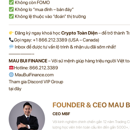
Không còn FOMO
Không lo “mua đỉnh – bán đáy”
Không lệ thuộc vào “đoán” thị trường
Đăng ký ngay khoá học
Crypto Toàn Diện
– để trở thành Tr
Gọi ngay: +1 866.212.3389 (USA – Canada)
Inbox để được tư vấn lộ trình & nhận ưu đãi sớm nhất!
——————–
MAU BUI FINANCE
– Với sứ mệnh giúp hàng triệu người Việt to
Hotline: 866.212.3389
MauBuiFinance.com
Tham gia Discord VIP Group
tại đây
FOUNDER & CEO MAU B
CEO MBF
Với kinh nghiệm chinh chiến gần 12 năm Trading 
lượng học viên trên toàn cầu lên đến gần 5000+,