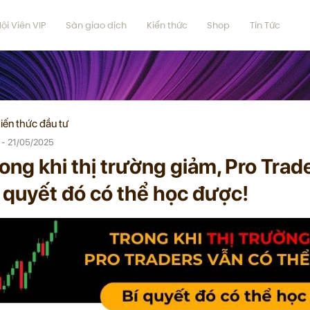
ội Viên VIP
Sàn giao dịch
Kiến thức
Shop
Tin Tức
iến thức đầu tư
 - 21/05/2025
ong khi thị trường giảm, Pro Trade
 quyết đó có thể học được!