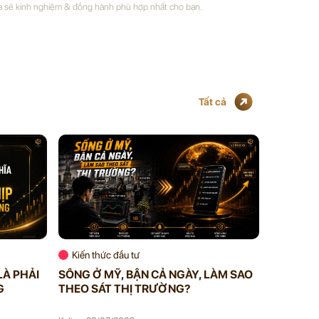
a sẻ kinh nghiệm & đồng hành phù hợp nhất cho bạn.
Tất cả
Kiến thức đầu tư
Kiến thứ
LÀ PHẢI
SỐNG Ở MỸ, BẬN CẢ NGÀY, LÀM SAO
VIP MEM
G
THEO SÁT THỊ TRƯỜNG?
BẠN KHÔ
BẠN ĐAN