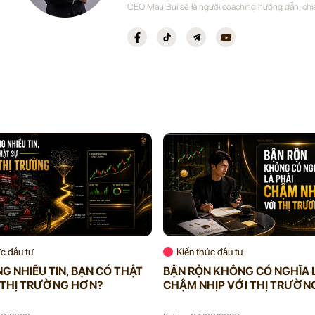
CEO Mau Bui sẽ là người coaching hướng dẫn, chi
ức đầu tư
Kiến thức đầu tư
G NHIỀU TIN, BẠN CÓ THẬT
BẬN RỘN KHÔNG CÓ NGHĨA 
 THỊ TRƯỜNG HƠN?
CHẬM NHỊP VỚI THỊ TRƯỜN