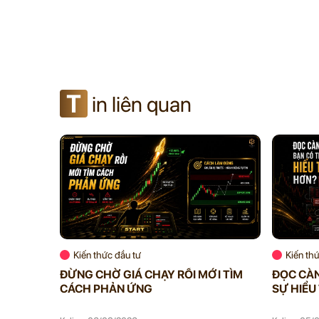
T
in liên quan
Kiến thức đầu tư
Kiến th
ĐỪNG CHỜ GIÁ CHẠY RỒI MỚI TÌM
ĐỌC CÀN
CÁCH PHẢN ỨNG
SỰ HIỂU