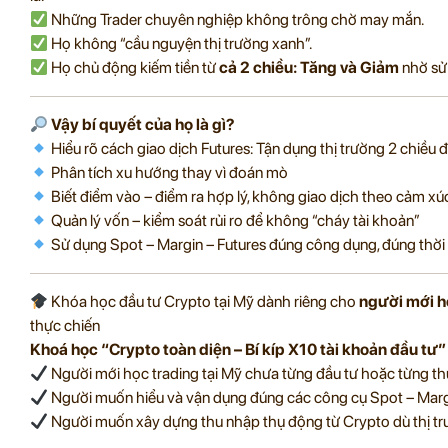
Những Trader chuyên nghiệp không trông chờ may mắn.
Họ không “cầu nguyện thị trường xanh”.
Họ chủ động kiếm tiền từ
cả 2 chiều: Tăng và Giảm
nhờ sử
Vậy bí quyết của họ là gì?
Hiểu rõ cách giao dịch Futures: Tận dụng thị trường 2 chiều đ
Phân tích xu hướng thay vì đoán mò
Biết điểm vào – điểm ra hợp lý, không giao dịch theo cảm xú
Quản lý vốn – kiểm soát rủi ro để không “cháy tài khoản”
Sử dụng Spot – Margin – Futures đúng công dụng, đúng thời
Khóa học đầu tư Crypto tại Mỹ dành riêng cho
người mới h
thực chiến
Khoá học “Crypto toàn diện – Bí kíp X10 tài khoản đầu tư”
Người mới học trading tại Mỹ chưa từng đầu tư hoặc từng t
Người muốn hiểu và vận dụng đúng các công cụ Spot – Marg
Người muốn xây dựng thu nhập thụ động từ Crypto dù thị tr