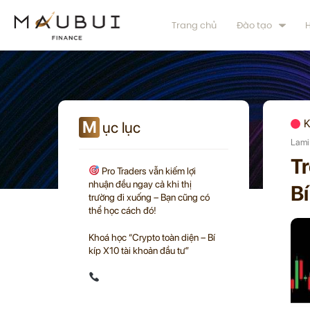
Trang chủ
Đào tạo
H
M
K
ục lục
Lami
Tr
Pro Traders vẫn kiếm lợi
nhuận đều ngay cả khi thị
Bí
trường đi xuống – Bạn cũng có
thể học cách đó!
Khoá học “Crypto toàn diện – Bí
kíp X10 tài khoản đầu tư”