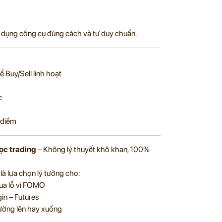
 dụng công cụ đúng cách và tư duy chuẩn.
ể Buy/Sell linh hoạt
c
 điểm
ọc trading
– Không lý thuyết khô khan, 100%
là lựa chọn lý tưởng cho:
hua lỗ vì FOMO
in – Futures
ường lên hay xuống