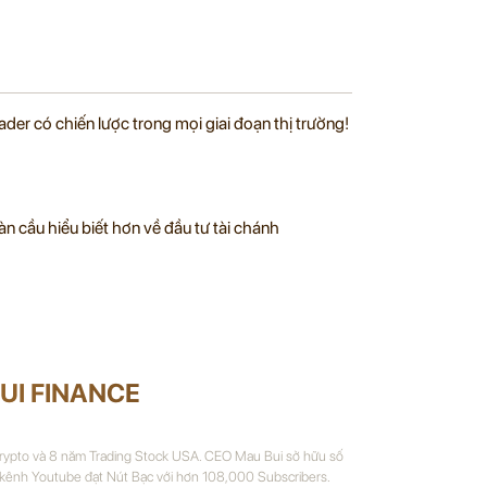
ader có chiến lược trong mọi giai đoạn thị trường!
àn cầu hiểu biết hơn về đầu tư tài chánh
UI FINANCE
Crypto và 8 năm Trading Stock USA. CEO Mau Bui sở hữu số
 kênh Youtube đạt Nút Bạc với hơn 108,000 Subscribers.