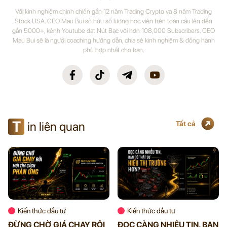
Với kinh nghiệm chinh chiến gần 12 năm Trading Crypto và 8 năm Trading
Stock USA. CEO Mau Bui sở hữu số lượng học viên trên toàn cầu lên đến
gần 5000+, kênh Youtube đạt Nút Bạc với hơn 108,000 Subscribers. CEO
Mau Bui sẽ là người coaching hướng dẫn, chia sẻ kinh nghiệm & đồng hành
phù hợp nhất cho bạn.
T
in liên quan
Tất cả
Kiến thức đầu tư
Kiến thức đầu tư
ĐỪNG CHỜ GIÁ CHẠY RỒI
ĐỌC CÀNG NHIỀU TIN, BẠN