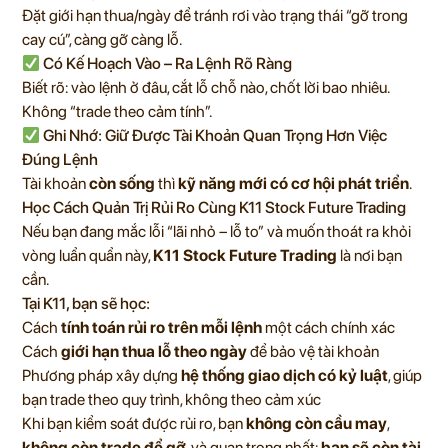
Đặt giới hạn thua/ngày để tránh rơi vào trạng thái “gỡ trong
cay cú”, càng gỡ càng lỗ.
Có Kế Hoạch Vào – Ra Lệnh Rõ Ràng
Biết rõ: vào lệnh ở đâu, cắt lỗ chỗ nào, chốt lời bao nhiêu.
Không “trade theo cảm tính”.
Ghi Nhớ: Giữ Được Tài Khoản Quan Trọng Hơn Việc
Đúng Lệnh
Tài khoản
còn sống
thì
kỹ năng mới có cơ hội phát triển
.
Học Cách Quản Trị Rủi Ro Cùng K11 Stock Future Trading
Nếu bạn đang mắc lỗi “lãi nhỏ – lỗ to” và muốn thoát ra khỏi
vòng luẩn quẩn này,
K11 Stock Future Trading
là nơi bạn
cần.
Tại K11, bạn sẽ học:
Cách
tính toán rủi ro trên mỗi lệnh
một cách chính xác
Cách
giới hạn thua lỗ theo ngày
để bảo vệ tài khoản
Phương pháp xây dựng
hệ thống giao dịch có kỷ luật
, giúp
bạn trade theo quy trình, không theo cảm xúc
Khi bạn kiểm soát được rủi ro, bạn
không còn cầu may
,
không còn trade để gỡ
, và quan trọng nhất:
bạn sẽ còn tài