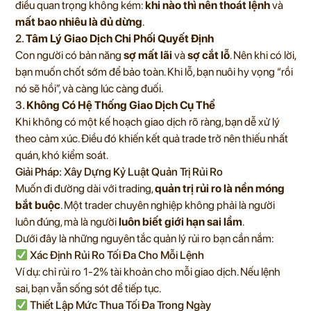
điều quan trọng không kém:
khi nào thì nên thoát lệnh
và
mất bao nhiêu là đủ dừng
.
2.
Tâm Lý Giao Dịch Chi Phối Quyết Định
Con người có bản năng
sợ mất lãi
và
sợ cắt lỗ
. Nên khi có lời,
bạn muốn chốt sớm để bảo toàn. Khi lỗ, bạn nuôi hy vọng “rồi
nó sẽ hồi”, và càng lúc càng đuối.
3.
Không Có Hệ Thống Giao Dịch Cụ Thể
Khi không có một kế hoạch giao dịch rõ ràng, bạn dễ xử lý
theo cảm xúc. Điều đó khiến kết quả trade trở nên thiếu nhất
quán, khó kiểm soát.
Giải Pháp: Xây Dựng Kỷ Luật Quản Trị Rủi Ro
Muốn đi đường dài với trading,
quản trị rủi ro là nền móng
bắt buộc
. Một trader chuyên nghiệp không phải là người
luôn đúng, mà là người
luôn biết giới hạn sai lầm
.
Dưới đây là những nguyên tắc quản lý rủi ro bạn cần nắm:
Xác Định Rủi Ro Tối Đa Cho Mỗi Lệnh
Ví dụ: chỉ rủi ro 1-2% tài khoản cho mỗi giao dịch. Nếu lệnh
sai, bạn vẫn sống sót để tiếp tục.
Thiết Lập Mức Thua Tối Đa Trong Ngày