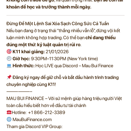
khoản để học và trưởng thành mỗi ngày.
Đừng Để Một Lệnh Sai Xóa Sạch Công Sức Cả Tuần
Nếu bạn đang ở trạng thái “thắng nhiều vẫn lỗ”, đừng vội kết
luận mình không hợp trading. Có thể bạn
chỉ đang thiếu
đúng một thứ: kỷ luật quản trị rủi ro
.
K11 khai giảng:
21/01/2026
Giờ học:
9:30PM–11:30PM (New York time)
Hình thức:
Học LIVE qua Discord – Mau Bui Finance
Đăng ký ngay để giữ chỗ và bắt đầu hành trình trading
chuyên nghiệp cùng K11!
——————–
MAU BUI FINANCE – Với sứ mệnh giúp hàng triệu người Việt
toàn cầu hiểu biết hơn về đầu tư tài chánh
Hotline:
+1 866-212-3389
MauBuiFinance.com
Tham gia Discord VIP Group: