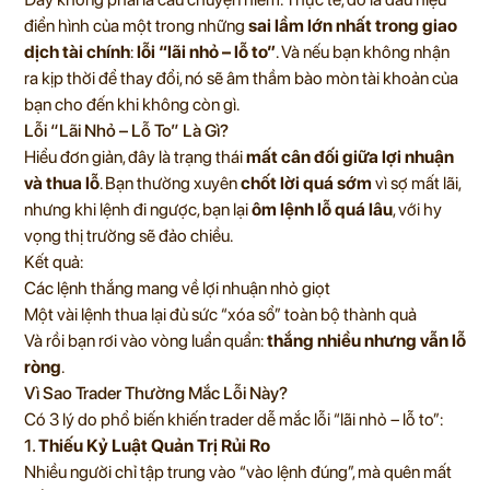
điển hình của một trong những
sai lầm lớn nhất trong giao
dịch tài chính
:
lỗi “lãi nhỏ – lỗ to”
. Và nếu bạn không nhận
ra kịp thời để thay đổi, nó sẽ âm thầm bào mòn tài khoản của
bạn cho đến khi không còn gì.
Lỗi “Lãi Nhỏ – Lỗ To” Là Gì?
Hiểu đơn giản, đây là trạng thái
mất cân đối giữa lợi nhuận
và thua lỗ
. Bạn thường xuyên
chốt lời quá sớm
vì sợ mất lãi,
nhưng khi lệnh đi ngược, bạn lại
ôm lệnh lỗ quá lâu
, với hy
vọng thị trường sẽ đảo chiều.
Kết quả:
Các lệnh thắng mang về lợi nhuận nhỏ giọt
Một vài lệnh thua lại đủ sức “xóa sổ” toàn bộ thành quả
Và rồi bạn rơi vào vòng luẩn quẩn:
thắng nhiều nhưng vẫn lỗ
ròng
.
Vì Sao Trader Thường Mắc Lỗi Này?
Có 3 lý do phổ biến khiến trader dễ mắc lỗi “lãi nhỏ – lỗ to”:
1.
Thiếu Kỷ Luật Quản Trị Rủi Ro
Nhiều người chỉ tập trung vào “vào lệnh đúng”, mà quên mất