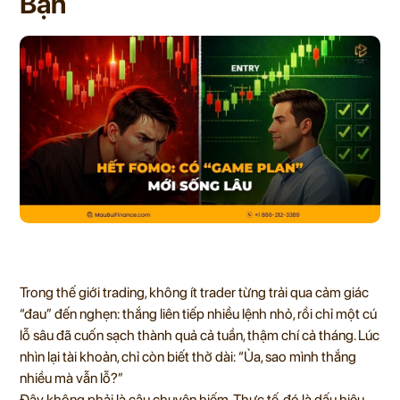
Bạn
Trong thế giới trading, không ít trader từng trải qua cảm giác
“đau” đến nghẹn: thắng liên tiếp nhiều lệnh nhỏ, rồi chỉ một cú
lỗ sâu đã cuốn sạch thành quả cả tuần, thậm chí cả tháng. Lúc
nhìn lại tài khoản, chỉ còn biết thở dài: “Ủa, sao mình thắng
nhiều mà vẫn lỗ?”
Đây không phải là câu chuyện hiếm. Thực tế, đó là dấu hiệu