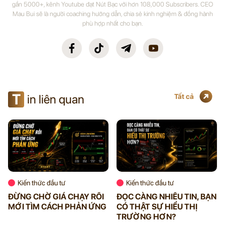
gần 5000+, kênh Youtube đạt Nút Bạc với hơn 108,000 Subscribers. CEO
Mau Bui sẽ là người coaching hướng dẫn, chia sẻ kinh nghiệm & đồng hành
phù hợp nhất cho bạn.
T
in liên quan
Tất cả
Kiến thức đầu tư
Kiến thức đầu tư
ĐỪNG CHỜ GIÁ CHẠY RỒI
ĐỌC CÀNG NHIỀU TIN, BẠN
MỚI TÌM CÁCH PHẢN ỨNG
CÓ THẬT SỰ HIỂU THỊ
TRƯỜNG HƠN?