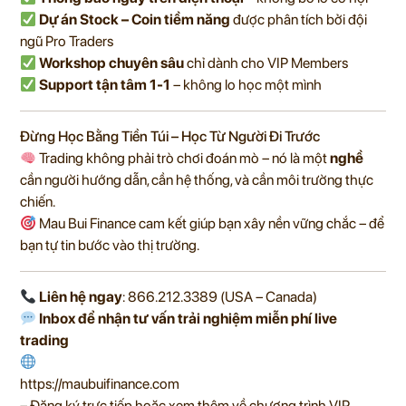
Dự án Stock – Coin tiềm năng
được phân tích bởi đội
ngũ Pro Traders
Workshop chuyên sâu
chỉ dành cho VIP Members
Support tận tâm 1-1
– không lo học một mình
Đừng Học Bằng Tiền Túi – Học Từ Người Đi Trước
Trading không phải trò chơi đoán mò – nó là một
nghề
cần người hướng dẫn, cần hệ thống, và cần môi trường thực
chiến.
Mau Bui Finance cam kết giúp bạn xây nền vững chắc – để
bạn tự tin bước vào thị trường.
Liên hệ ngay
: 866.212.3389 (USA – Canada)
Inbox để nhận tư vấn trải nghiệm miễn phí live
trading
https://maubuifinance.com
– Đăng ký trực tiếp hoặc xem thêm về chương trình VIP