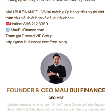
——————–
MAU BUI FINANCE – Với sứ mệnh giúp hàng triệu người Việt
toàn cầu hiểu biết hơn về đầu tư tài chánh
Hotline: 866.212.3389
MauBuiFinance.com
Tham gia Discord VIP Group:
https://maubuifinance.com/free-alert/
FOUNDER & CEO MAU BUI FINANCE
CEO MBF
Với kinh nghiệm chinh chiến gần 12 năm Trading Crypto và 8 năm Trading
Stock USA. CEO Mau Bui sở hữu số lượng học viên trên toàn cầu lên đến