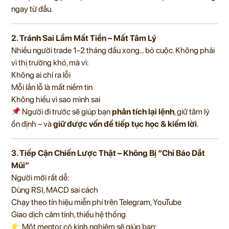
ngay từ đầu.
2. Tránh Sai Lầm Mất Tiền – Mất Tâm Lý
Nhiều người trade 1-2 tháng đầu xong… bỏ cuộc. Không phải
vì thị trường khó, mà vì:
Không ai chỉ ra lỗi
Mỗi lần lỗ là mất niềm tin
Không hiểu vì sao mình sai
Người đi trước sẽ giúp bạn
phân tích lại lệnh
, giữ tâm lý
ổn định – và
giữ được vốn để tiếp tục học & kiếm lời
.
3. Tiếp Cận Chiến Lược Thật – Không Bị “Chỉ Báo Dắt
Mũi”
Người mới rất dễ:
Dùng RSI, MACD sai cách
Chạy theo tín hiệu miễn phí trên Telegram, YouTube
Giao dịch cảm tính, thiếu hệ thống
Một mentor có kinh nghiệm sẽ giúp bạn: