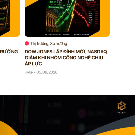
Thị trường, Xu hướng
Thị trườ
 TRƯỜNG
DOW JONES LẬP ĐỈNH MỚI, NASDAQ
STOCKS 
GIẢM KHI NHÓM CÔNG NGHỆ CHỊU
TĂNG GẦ
ÁP LỰC
Kylie - 04/
Kylie - 05/08/2026