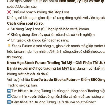
Giao dịch Stock Future đòi hỏi sự
kiên nhẫn, kỷ luật và tâm lý
soát được cảm xúc.
Thiếu kế hoạch, không đặt Stop Loss
Không có kế hoạch giao dịch rõ ràng đồng nghĩa với việc bạn đ
Cách kiểm soát rủi ro:
✔ Sử dụng Stop Loss (SL) hợp lý để bảo vệ tài khoản
✔ Không dùng đòn bẩy quá lớn nếu chưa có kinh nghiệm.
✔ Chỉ giao dịch khi có kế hoạch rõ ràng.
Stock Future là một công cụ giao dịch mạnh mẽ giúp trader
hữu tài sản thực. Tuy nhiên, để thành công, cần có chiến lược, q
thị trường.
Khóa Học Stock Future Trading Tại Mỹ – Giải Pháp Tối Ưu
Bạn là người mới học trading tại Mỹ?
Bạn đang muốn kiếm th
không biết bắt đầu từ đâu?
Với tuyệt chiêu
3 bước trade Stocks Future – Kiếm $500/ng
Trading sẽ giúp bạn:
Tìm hiểu thị trường Tương Lai cùng phương pháp Trading hiệ
Cách nhìn xuyên thấu dòng tiền, hiểu và nắm bắt xu hướng c
Kiếm tiền từ thị trường Tương Lai ở đâu và như thế nào?