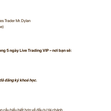
es Trader Mr. Dylan
me)
ong 5 ngày Live Trading VIP – nơi bạn sẽ:
 đã đăng ký khoá học.
 cầu hiểu biết hơn về đầu tư tài chánh