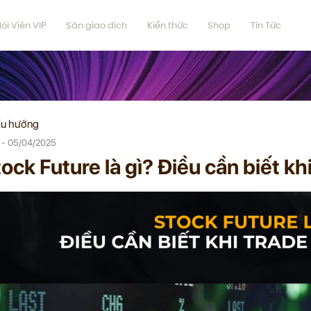
ội Viên VIP
Sàn giao dịch
Kiến thức
Shop
Tin Tức
u hướng
 - 05/04/2025
ock Future là gì? Điều cần biết kh