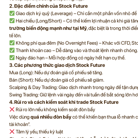
2. Đặc điểm chính của Stock Future
Giao dịch ký quỹ (Leverage) – Chỉ cần một phần vốn nhỏ để ki
Hai chiều (Long/Short) – Có thể kiếm lợi nhuận cả khi giá tă
trường biến động mạnh như tại Mỹ
, đặc biệt là trong thời đ
tế lớn.
Không phí qua đêm (No Overnight Fees) – Khác với CFD, Sto
Thanh khoản cao – Dễ dàng vào và thoát lệnh nhanh chóng
Ngày đáo hạn – Mỗi hợp đồng có ngày hết hạn cụ thể.
3. Các phương thức giao dịch Stock Future
Mua (Long): Nếu dự đoán giá cổ phiếu sẽ tăng.
Bán (Short): Nếu dự đoán giá cổ phiếu sẽ giảm.
Scalping & Day Trading: Giao dịch nhanh trong ngày để tận dụn
Swing Trading: Giữ lệnh vài ngày đến vài tuần để bắt sóng lớn hơ
4. Rủi ro và cách kiểm soát khi trade Stock Future
Rủi ro lớn nếu không kiểm soát đòn bẩy
Việc dùng
quá nhiều đòn bẩy
có thể khiến bạn thua lỗ nhanh 
tài khoản”.
Tâm lý yếu, thiếu kỷ luật