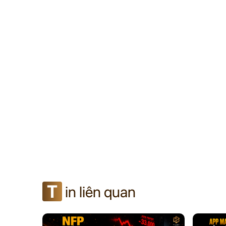
T
in liên quan