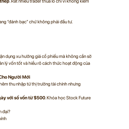
 thép
. Rất nhiều trader thua lỗ chỉ vì không kiểm
ang “đánh bạc” chứ không phải đầu tư.
 tận dụng xu hướng giá cổ phiếu mà không cần sở
uản lý vốn tốt và hiểu rõ cách thức hoạt động của
 Cho Người Mới
êm thu nhập từ thị trường tài chính nhưng
ày với số vốn từ $500
. Khóa học Stock Future
n đại?
hính