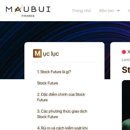
Trang chủ
Đào tạo
H
M
X
ục lục
Lami
St
1. Stock Future là gì?
Stock Future
2. Đặc điểm chính của Stock
Future
3. Các phương thức giao dịch
Stock Future
4. Rủi ro và cách kiểm soát khi