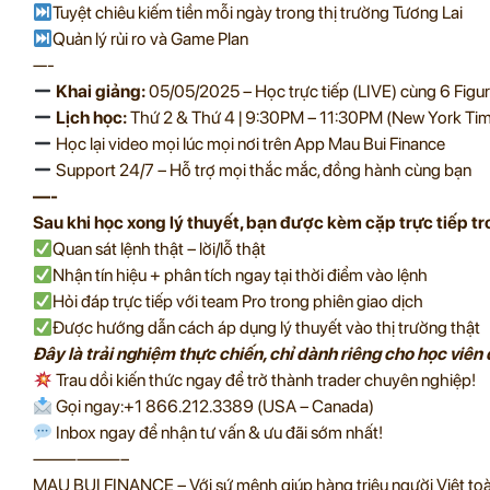
Tuyệt chiêu kiếm tiền mỗi ngày trong thị trường Tương Lai
Quản lý rủi ro và Game Plan
—-
Khai giảng:
05/05/2025 – Học trực tiếp (LIVE) cùng 6 Figur
Lịch học:
Thứ 2 & Thứ 4 | 9:30PM – 11:30PM (New York Ti
Học lại video mọi lúc mọi nơi trên App Mau Bui Finance
Support 24/7 – Hỗ trợ mọi thắc mắc, đồng hành cùng bạn
—-
Sau khi học xong lý thuyết, bạn được kèm cặp trực tiếp tr
Quan sát lệnh thật – lời/lỗ thật
Nhận tín hiệu + phân tích ngay tại thời điểm vào lệnh
Hỏi đáp trực tiếp với team Pro trong phiên giao dịch
Được hướng dẫn cách áp dụng lý thuyết vào thị trường thật
Đây là trải nghiệm thực chiến, chỉ dành riêng cho học viên
Trau dồi kiến thức ngay để trở thành trader chuyên nghiệp!
Gọi ngay:+1 866.212.3389 (USA – Canada)
Inbox ngay để nhận tư vấn & ưu đãi sớm nhất!
——————–
MAU BUI FINANCE – Với sứ mệnh giúp hàng triệu người Việt toàn