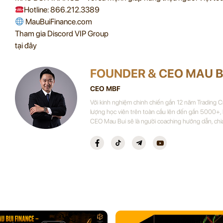
Hotline: 866.212.3389
MauBuiFinance.com
Tham gia Discord VIP Group
tại đây
FOUNDER & CEO MAU B
CEO MBF
Với kinh nghiệm chinh chiến gần 12 năm Trading 
lượng học viên trên toàn cầu lên đến gần 5000+,
CEO Mau Bui sẽ là người coaching hướng dẫn, chi