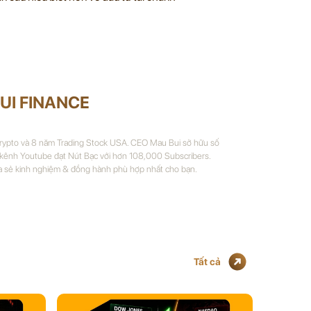
UI FINANCE
Crypto và 8 năm Trading Stock USA. CEO Mau Bui sở hữu số
 kênh Youtube đạt Nút Bạc với hơn 108,000 Subscribers.
a sẻ kinh nghiệm & đồng hành phù hợp nhất cho bạn.
Tất cả