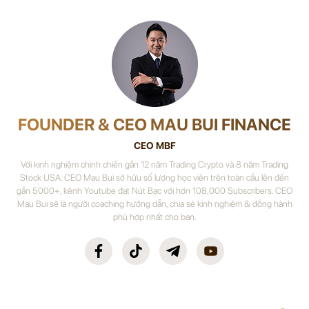
FOUNDER & CEO MAU BUI FINANCE
CEO MBF
Với kinh nghiệm chinh chiến gần 12 năm Trading Crypto và 8 năm Trading
Stock USA. CEO Mau Bui sở hữu số lượng học viên trên toàn cầu lên đến
gần 5000+, kênh Youtube đạt Nút Bạc với hơn 108,000 Subscribers. CEO
Mau Bui sẽ là người coaching hướng dẫn, chia sẻ kinh nghiệm & đồng hành
phù hợp nhất cho bạn.