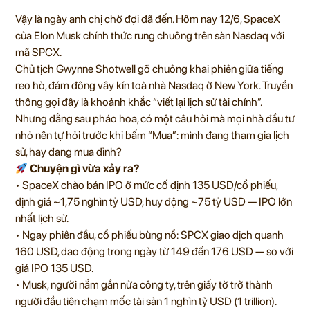
Vậy là ngày anh chị chờ đợi đã đến. Hôm nay 12/6, SpaceX
của Elon Musk chính thức rung chuông trên sàn Nasdaq với
mã SPCX.
Chủ tịch Gwynne Shotwell gõ chuông khai phiên giữa tiếng
reo hò, đám đông vây kín toà nhà Nasdaq ở New York. Truyền
thông gọi đây là khoảnh khắc “viết lại lịch sử tài chính”.
Nhưng đằng sau pháo hoa, có một câu hỏi mà mọi nhà đầu tư
nhỏ nên tự hỏi trước khi bấm “Mua”: mình đang tham gia lịch
sử, hay đang mua đỉnh?
Chuyện gì vừa xảy ra?
• SpaceX chào bán IPO ở mức cố định 135 USD/cổ phiếu,
định giá ~1,75 nghìn tỷ USD, huy động ~75 tỷ USD — IPO lớn
nhất lịch sử.
• Ngay phiên đầu, cổ phiếu bùng nổ: SPCX giao dịch quanh
160 USD, dao động trong ngày từ 149 đến 176 USD — so với
giá IPO 135 USD.
• Musk, người nắm gần nửa công ty, trên giấy tờ trở thành
người đầu tiên chạm mốc tài sản 1 nghìn tỷ USD (1 trillion).