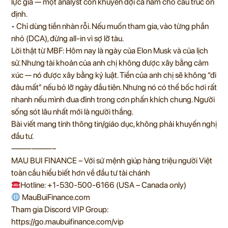
lực giá — một analyst còn khuyên đợi cả năm cho cấu trúc ổn
định.
• Chỉ dùng tiền nhàn rỗi. Nếu muốn tham gia, vào từng phần
nhỏ (DCA), đừng all-in vì sợ lỡ tàu.
Lời thật từ MBF: Hôm nay là ngày của Elon Musk và của lịch
sử. Nhưng tài khoản của anh chị không được xây bằng cảm
xúc — nó được xây bằng kỷ luật. Tiền của anh chị sẽ không “đi
đâu mất” nếu bỏ lỡ ngày đầu tiên. Nhưng nó có thể bốc hơi rất
nhanh nếu mình đua đỉnh trong cơn phấn khích chung. Người
sống sót lâu nhất mới là người thắng.
Bài viết mang tính thông tin/giáo dục, không phải khuyến nghị
đầu tư.
——————–
MAU BUI FINANCE – Với sứ mệnh giúp hàng triệu người Việt
toàn cầu hiểu biết hơn về đầu tư tài chánh
Hotline: +1-530-500-6166 (USA – Canada only)
MauBuiFinance.com
Tham gia Discord VIP Group:
https://go.maubuifinance.com/vip