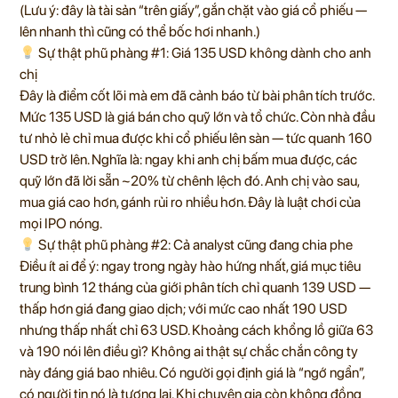
(Lưu ý: đây là tài sản “trên giấy”, gắn chặt vào giá cổ phiếu —
lên nhanh thì cũng có thể bốc hơi nhanh.)
Sự thật phũ phàng #1: Giá 135 USD không dành cho anh
chị
Đây là điểm cốt lõi mà em đã cảnh báo từ bài phân tích trước.
Mức 135 USD là giá bán cho quỹ lớn và tổ chức. Còn nhà đầu
tư nhỏ lẻ chỉ mua được khi cổ phiếu lên sàn — tức quanh 160
USD trở lên. Nghĩa là: ngay khi anh chị bấm mua được, các
quỹ lớn đã lời sẵn ~20% từ chênh lệch đó. Anh chị vào sau,
mua giá cao hơn, gánh rủi ro nhiều hơn. Đây là luật chơi của
mọi IPO nóng.
Sự thật phũ phàng #2: Cả analyst cũng đang chia phe
Điều ít ai để ý: ngay trong ngày hào hứng nhất, giá mục tiêu
trung bình 12 tháng của giới phân tích chỉ quanh 139 USD —
thấp hơn giá đang giao dịch; với mức cao nhất 190 USD
nhưng thấp nhất chỉ 63 USD. Khoảng cách khổng lồ giữa 63
và 190 nói lên điều gì? Không ai thật sự chắc chắn công ty
này đáng giá bao nhiêu. Có người gọi định giá là “ngớ ngẩn”,
có người tin nó là tương lai. Khi chuyên gia còn không đồng