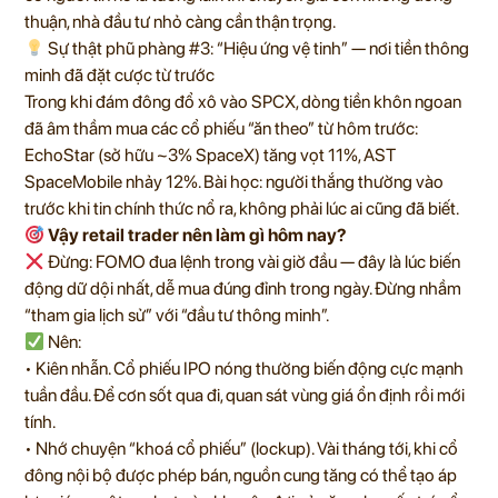
thuận, nhà đầu tư nhỏ càng cần thận trọng.
Sự thật phũ phàng #3: “Hiệu ứng vệ tinh” — nơi tiền thông
minh đã đặt cược từ trước
Trong khi đám đông đổ xô vào SPCX, dòng tiền khôn ngoan
đã âm thầm mua các cổ phiếu “ăn theo” từ hôm trước:
EchoStar (sở hữu ~3% SpaceX) tăng vọt 11%, AST
SpaceMobile nhảy 12%. Bài học: người thắng thường vào
trước khi tin chính thức nổ ra, không phải lúc ai cũng đã biết.
Vậy retail trader nên làm gì hôm nay?
Đừng: FOMO đua lệnh trong vài giờ đầu — đây là lúc biến
động dữ dội nhất, dễ mua đúng đỉnh trong ngày. Đừng nhầm
“tham gia lịch sử” với “đầu tư thông minh”.
Nên:
• Kiên nhẫn. Cổ phiếu IPO nóng thường biến động cực mạnh
tuần đầu. Để cơn sốt qua đi, quan sát vùng giá ổn định rồi mới
tính.
• Nhớ chuyện “khoá cổ phiếu” (lockup). Vài tháng tới, khi cổ
đông nội bộ được phép bán, nguồn cung tăng có thể tạo áp