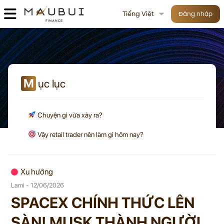
Tiếng Việt
Đăng nhập
M
ục lục
Chuyện gì vừa xảy ra?
Vậy retail trader nên làm gì hôm nay?
Xu hướng
Lami - 12/06/2026
SPACEX CHÍNH THỨC LÊN
SÀN! MUSK THÀNH NGƯỜI