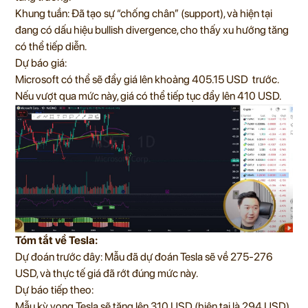
Khung tuần: Đã tạo sự “chống chân” (support), và hiện tại
đang có dấu hiệu bullish divergence, cho thấy xu hướng tăng
có thể tiếp diễn.
Dự báo giá:
Microsoft có thể sẽ đẩy giá lên khoảng 405.15 USD trước.
Nếu vượt qua mức này, giá có thể tiếp tục đẩy lên 410 USD.
Tóm tắt về Tesla:
Dự đoán trước đây: Mẫu đã dự đoán Tesla sẽ về 275-276
USD, và thực tế giá đã rớt đúng mức này.
Dự báo tiếp theo:
Mẫu kỳ vọng Tesla sẽ tăng lên 310 USD (hiện tại là 294 USD).