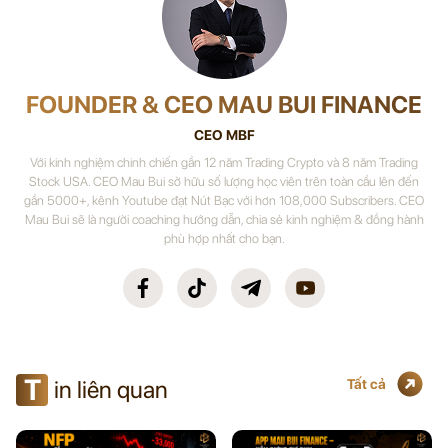
FOUNDER & CEO MAU BUI FINANCE
CEO MBF
Với kinh nghiệm chinh chiến gần 12 năm Trading Crypto và 8 năm Trading
Stock USA. CEO Mau Bui sở hữu số lượng học viên trên toàn cầu lên đến
gần 5000+, kênh Youtube đạt Nút Bạc với hơn 108,000 Subscribers. CEO
Mau Bui sẽ là người coaching hướng dẫn, chia sẻ kinh nghiệm & đồng hành
phù hợp nhất cho bạn.
T
in liên quan
Tất cả