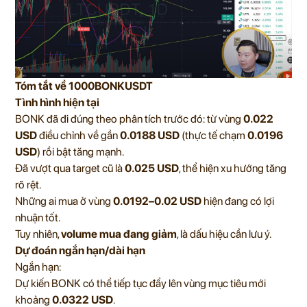
Tóm tắt về 1000BONKUSDT
Tình hình hiện tại
BONK đã đi đúng theo phân tích trước đó: từ vùng
0.022
USD
điều chỉnh về gần
0.0188 USD
(thực tế chạm
0.0196
USD
) rồi bật tăng mạnh.
Đã vượt qua target cũ là
0.025 USD
, thể hiện xu hướng tăng
rõ rệt.
Những ai mua ở vùng
0.0192–0.02 USD
hiện đang có lợi
nhuận tốt.
Tuy nhiên,
volume mua đang giảm
, là dấu hiệu cần lưu ý.
Dự đoán ngắn hạn/dài hạn
Ngắn hạn:
Dự kiến BONK có thể tiếp tục đẩy lên vùng mục tiêu mới
khoảng
0.0322 USD
.