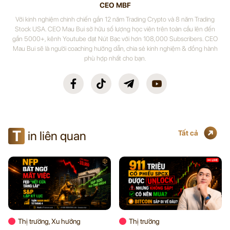
CEO MBF
Với kinh nghiệm chinh chiến gần 12 năm Trading Crypto và 8 năm Trading
Stock USA. CEO Mau Bui sở hữu số lượng học viên trên toàn cầu lên đến
gần 5000+, kênh Youtube đạt Nút Bạc với hơn 108,000 Subscribers. CEO
Mau Bui sẽ là người coaching hướng dẫn, chia sẻ kinh nghiệm & đồng hành
phù hợp nhất cho bạn.
T
in liên quan
Tất cả
Thị trường, Xu hướng
Thị trường