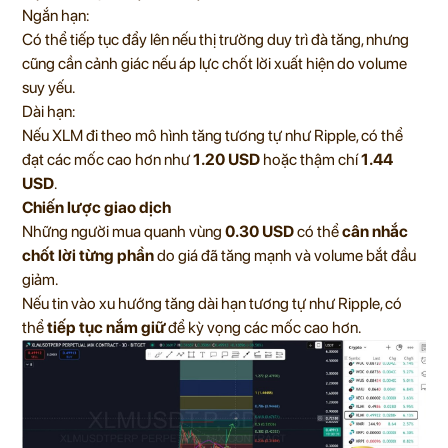
Ngắn hạn:
Có thể tiếp tục đẩy lên nếu thị trường duy trì đà tăng, nhưng
cũng cần cảnh giác nếu áp lực chốt lời xuất hiện do volume
suy yếu.
Dài hạn:
Nếu XLM đi theo mô hình tăng tương tự như Ripple, có thể
đạt các mốc cao hơn như
1.20 USD
hoặc thậm chí
1.44
USD
.
Chiến lược giao dịch
Những người mua quanh vùng
0.30 USD
có thể
cân nhắc
chốt lời từng phần
do giá đã tăng mạnh và volume bắt đầu
giảm.
Nếu tin vào xu hướng tăng dài hạn tương tự như Ripple, có
thể
tiếp tục nắm giữ
để kỳ vọng các mốc cao hơn.