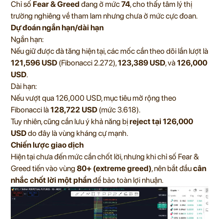
Chỉ số
Fear & Greed
đang ở mức
74
, cho thấy tâm lý thị
trường nghiêng về tham lam nhưng chưa ở mức cực đoan.
Dự đoán ngắn hạn/dài hạn
Ngắn hạn:
Nếu giữ được đà tăng hiện tại, các mốc cần theo dõi lần lượt là
121,596 USD
(Fibonacci 2.272),
123,389 USD
, và
126,000
USD
.
Dài hạn:
Nếu vượt qua 126,000 USD, mục tiêu mở rộng theo
Fibonacci là
128,722 USD
(mức 3.618).
Tuy nhiên, cũng cần lưu ý khả năng bị
reject tại 126,000
USD
do đây là vùng kháng cự mạnh.
Chiến lược giao dịch
Hiện tại chưa đến mức cần chốt lời, nhưng khi chỉ số Fear &
Greed tiến vào vùng
80+ (extreme greed)
, nên bắt đầu
cân
nhắc chốt lời một phần
để bảo toàn lợi nhuận.