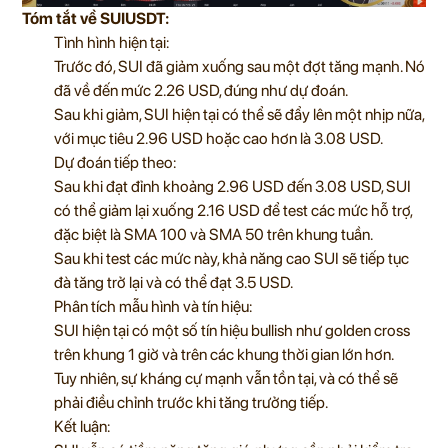
Tóm tắt về SUIUSDT:
Tình hình hiện tại:
Trước đó, SUI đã giảm xuống sau một đợt tăng mạnh. Nó
đã về đến mức 2.26 USD, đúng như dự đoán.
Sau khi giảm, SUI hiện tại có thể sẽ đẩy lên một nhịp nữa,
với mục tiêu 2.96 USD hoặc cao hơn là 3.08 USD.
Dự đoán tiếp theo:
Sau khi đạt đỉnh khoảng 2.96 USD đến 3.08 USD, SUI
có thể giảm lại xuống 2.16 USD để test các mức hỗ trợ,
đặc biệt là SMA 100 và SMA 50 trên khung tuần.
Sau khi test các mức này, khả năng cao SUI sẽ tiếp tục
đà tăng trở lại và có thể đạt 3.5 USD.
Phân tích mẫu hình và tín hiệu:
SUI hiện tại có một số tín hiệu bullish như golden cross
trên khung 1 giờ và trên các khung thời gian lớn hơn.
Tuy nhiên, sự kháng cự mạnh vẫn tồn tại, và có thể sẽ
phải điều chỉnh trước khi tăng trưởng tiếp.
Kết luận: