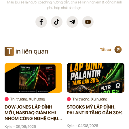
Mau Bui sẽ là người coaching hướng dẫn, chia sẻ kinh nghiệm & đồng hành
phù hợp nhất cho bạn.
T
in liên quan
Tất cả
Thị trường, Xu hướng
Thị trường, Xu hướng
DOW JONES LẬP ĐỈNH
STOCKS MỸ LẬP ĐỈNH,
MỚI, NASDAQ GIẢM KHI
PALANTIR TĂNG GẦN 30%
NHÓM CÔNG NGHỆ CHỊU
ÁP LỰC
Kylie - 04/08/2026
Kylie - 05/08/2026