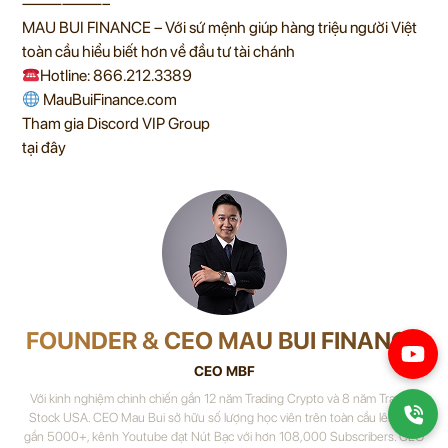
——————–
MAU BUI FINANCE – Với sứ mệnh giúp hàng triệu người Việt
toàn cầu hiểu biết hơn về đầu tư tài chánh
Hotline: 866.212.3389
MauBuiFinance.com
Tham gia Discord VIP Group
tại đây
FOUNDER & CEO MAU BUI FINANCE
CEO MBF
Với kinh nghiệm chinh chiến gần 12 năm Trading Crypto và 8 năm Trading
Stock USA. CEO Mau Bui sở hữu số lượng học viên trên toàn cầu lên đến
gần 5000+, kênh Youtube đạt Nút Bạc với hơn 108,000 Subscribers. CEO