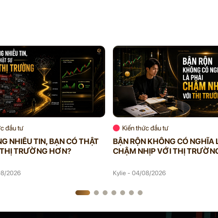
ức đầu tư
Kiến thức đầu tư
G NHIỀU TIN, BẠN CÓ THẬT
BẬN RỘN KHÔNG CÓ NGHĨA 
 THỊ TRƯỜNG HƠN?
CHẬM NHỊP VỚI THỊ TRƯỜN
/08/2026
Kylie - 04/08/2026