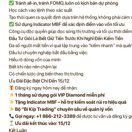
Tránh all-in, tránh FOMO, luôn có kịch bản dự phòng
Học cách vào lệnh theo xác suất.
Tạo thói quen ra quyết định dựa trên hệ thống, không phải cảm 
Sử dụng Indicator MBF để xác định điểm vào vốn tối ưu
Công cụ độc quyền giúp đọc sóng thị trường và tối ưu thời điểm 
Đầu Tư Giỏi Là Biết Giữ Tiền Trước Khi Nghĩ Đến Kiếm Tiền
Đa số người mất tiền vì quá tập trung vào “kiếm nhanh” mà quên
Đầu tư chuyên nghiệp bắt đầu bằng việc:
Hiểu rõ dòng vốn của mình
Biết khi nào nên chậm lại
Có chiến lược ứng biến theo thị trường
Ưu Đãi Đặc Biệt Chỉ Đến 15/12
Đăng ký ngay hôm nay để nhận:
1 tháng sử dụng gói VIP Diamond miễn phí
Tặng Indicator MBF – hỗ trợ kiểm soát rủi ro hiệu quả
Bộ “Bí Kíp Trading” chuyên sâu về quản lý vốn
Gọi ngay: +1 866-212-3389
để được tư vấn và đăng ký gó
Ưu đãi kết thúc vào: 15/12
Kết Luận