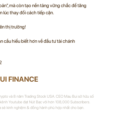
hoản”, mà còn tạo nền tảng vững chắc để tăng
n lúc thay đổi cách tiếp cận.
ên thị trường!
 cầu hiểu biết hơn về đầu tư tài chánh
2
UI FINANCE
Crypto và 8 năm Trading Stock USA. CEO Mau Bui sở hữu số
 kênh Youtube đạt Nút Bạc với hơn 108,000 Subscribers.
a sẻ kinh nghiệm & đồng hành phù hợp nhất cho bạn.