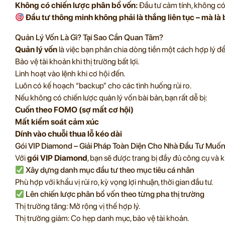
Không có chiến lược phân bổ vốn:
Đầu tư cảm tính, không có
Đầu tư thông minh không phải là thắng liên tục – mà là b
Quản Lý Vốn Là Gì? Tại Sao Cần Quan Tâm?
Quản lý vốn
là việc bạn phân chia dòng tiền một cách hợp lý để
Bảo vệ tài khoản khi thị trường bất lợi.
Linh hoạt vào lệnh khi cơ hội đến.
Luôn có kế hoạch “backup” cho các tình huống rủi ro.
Nếu không có chiến lược quản lý vốn bài bản, bạn rất dễ bị:
Cuốn theo FOMO (sợ mất cơ hội)
Mất kiểm soát cảm xúc
Dính vào chuỗi thua lỗ kéo dài
Gói VIP Diamond – Giải Pháp Toàn Diện Cho Nhà Đầu Tư Muốn
Với
gói VIP Diamond
, bạn sẽ được trang bị đầy đủ công cụ và k
Xây dựng danh mục đầu tư theo mục tiêu cá nhân
Phù hợp với khẩu vị rủi ro, kỳ vọng lợi nhuận, thời gian đầu tư.
Lên chiến lược phân bổ vốn theo từng pha thị trường
Thị trường tăng: Mở rộng vị thế hợp lý.
Thị trường giảm: Co hẹp danh mục, bảo vệ tài khoản.