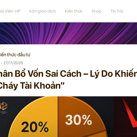
ội Viên VIP
Sàn giao dịch
Kiến thức
Shop
Tin Tức
iến thức đầu tư
e - 27/11/2025
hân Bổ Vốn Sai Cách – Lý Do Khiế
Cháy Tài Khoản”