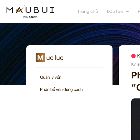
Trang chủ
Đào tạo
H
M
K
ục lục
Kyli
P
Quản lý vốn
“
Phân bổ vốn đúng cách