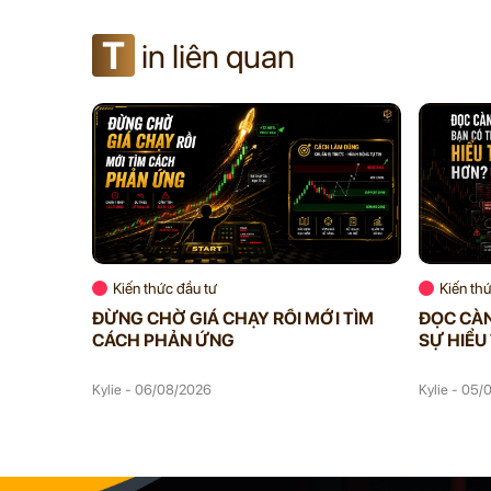
T
in liên quan
Kiến thức đầu tư
Kiến th
ĐỪNG CHỜ GIÁ CHẠY RỒI MỚI TÌM
ĐỌC CÀN
CÁCH PHẢN ỨNG
SỰ HIỂU
Kylie - 06/08/2026
Kylie - 05