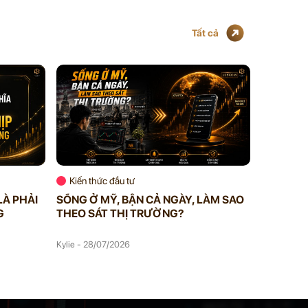
Tất cả
Kiến thức đầu tư
Kiến thứ
LÀ PHẢI
SỐNG Ở MỸ, BẬN CẢ NGÀY, LÀM SAO
VIP MEM
G
THEO SÁT THỊ TRƯỜNG?
BẠN KHÔ
BẠN ĐAN
Kylie - 28/07/2026
Kylie - 27/