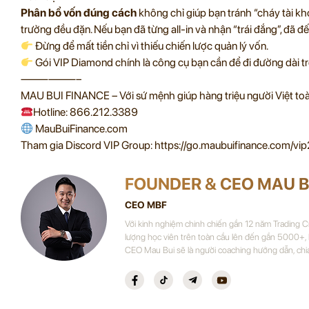
Phân bổ vốn đúng cách
không chỉ giúp bạn tránh “cháy tài k
trưởng đều đặn. Nếu bạn đã từng all-in và nhận “trái đắng”, đã đế
Đừng để mất tiền chỉ vì thiếu chiến lược quản lý vốn.
Gói VIP Diamond chính là công cụ bạn cần để đi đường dài tr
——————–
MAU BUI FINANCE – Với sứ mệnh giúp hàng triệu người Việt toàn
Hotline: 866.212.3389
MauBuiFinance.com
Tham gia Discord VIP Group: https://go.maubuifinance.com/vip
FOUNDER & CEO MAU B
CEO MBF
Với kinh nghiệm chinh chiến gần 12 năm Trading 
lượng học viên trên toàn cầu lên đến gần 5000+,
CEO Mau Bui sẽ là người coaching hướng dẫn, chi