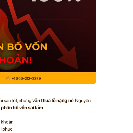
ài sản tốt, nhưng
vẫn thua lỗ nặng nề
. Nguyên
à
phân bổ vốn sai lầm
.
i khoản.
i phục.