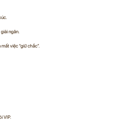
xúc.
giải ngân.
 mất việc “giữ chắc”.
i VIP.