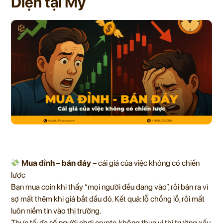
Diện tại Mỹ
Mua đỉnh – bán đáy
– cái giá của việc không có chiến
lược
Bạn mua coin khi thấy “mọi người đều đang vào”, rồi bán ra vì
sợ mất thêm khi giá bắt đầu đỏ. Kết quả: lỗ chồng lỗ, rồi mất
luôn niềm tin vào thị trường.
Thực tế: đa số người chơi crypto không thua vì thị trường xấu,