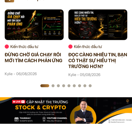
Kiến thức đầu tư
Kiến thức đầu tư
ĐỪNG CHỜ GIÁ CHẠY RỒI
ĐỌC CÀNG NHIỀU TIN, BẠN
MỚI TÌM CÁCH PHẢN ỨNG
CÓ THẬT SỰ HIỂU THỊ
TRƯỜNG HƠN?
Kylie - 06/08/2026
Kylie - 05/08/2026