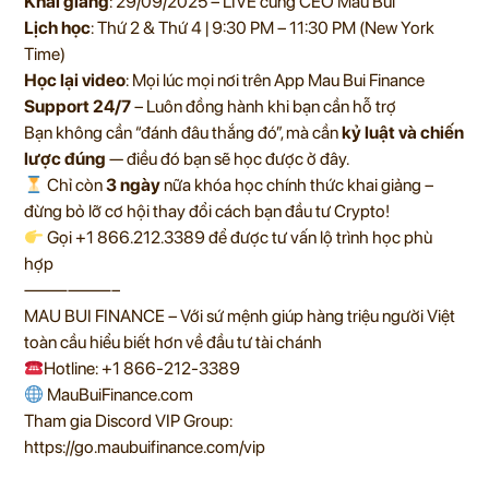
Khai giảng
: 29/09/2025 – LIVE cùng CEO Mau Bui
Lịch học
: Thứ 2 & Thứ 4 | 9:30 PM – 11:30 PM (New York
Time)
Học lại video
: Mọi lúc mọi nơi trên App Mau Bui Finance
Support 24/7
– Luôn đồng hành khi bạn cần hỗ trợ
Bạn không cần “đánh đâu thắng đó”, mà cần
kỷ luật và chiến
lược đúng
— điều đó bạn sẽ học được ở đây.
Chỉ còn
3 ngày
nữa khóa học chính thức khai giảng –
đừng bỏ lỡ cơ hội thay đổi cách bạn đầu tư Crypto!
Gọi +1 866.212.3389 để được tư vấn lộ trình học phù
hợp
——————–
MAU BUI FINANCE – Với sứ mệnh giúp hàng triệu người Việt
toàn cầu hiểu biết hơn về đầu tư tài chánh
Hotline: +1 866-212-3389
MauBuiFinance.com
Tham gia Discord VIP Group:
https://go.maubuifinance.com/vip