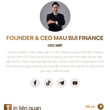
FOUNDER & CEO MAU BUI FINANCE
CEO MBF
Với kinh nghiệm chinh chiến gần 12 năm Trading Crypto và 8 năm Trading
Stock USA. CEO Mau Bui sở hữu số lượng học viên trên toàn cầu lên đến
gần 5000+, kênh Youtube đạt Nút Bạc với hơn 108,000 Subscribers. CEO
Mau Bui sẽ là người coaching hướng dẫn, chia sẻ kinh nghiệm & đồng hành
phù hợp nhất cho bạn.
T
in liên quan
Tất cả