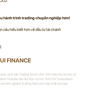
GOLD.
u hành trình trading chuyên nghiệp hơn!
 cầu hiểu biết hơn về đầu tư tài chánh
2
UI FINANCE
Crypto và 8 năm Trading Stock USA. CEO Mau Bui sở hữu số
 kênh Youtube đạt Nút Bạc với hơn 108,000 Subscribers.
a sẻ kinh nghiệm & đồng hành phù hợp nhất cho bạn.