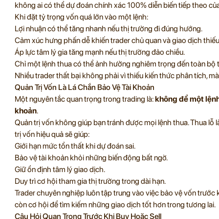
không ai có thể dự đoán chính xác 100% diễn biến tiếp theo của
Khi đặt tỷ trọng vốn quá lớn vào một lệnh:
Lợi nhuận có thể tăng nhanh nếu thị trường đi đúng hướng.
Cảm xúc hưng phấn dễ khiến trader chủ quan và giao dịch thiếu 
Áp lực tâm lý gia tăng mạnh nếu thị trường đảo chiều.
Chỉ một lệnh thua có thể ảnh hưởng nghiêm trọng đến toàn bộ t
Nhiều trader thất bại không phải vì thiếu kiến thức phân tích, mà
Quản Trị Vốn Là Lá Chắn Bảo Vệ Tài Khoản
Một nguyên tắc quan trọng trong trading là:
không để một lệnh 
khoản
.
Quản trị vốn không giúp bạn tránh được mọi lệnh thua. Thua lỗ l
trị vốn hiệu quả sẽ giúp:
Giới hạn mức tổn thất khi dự đoán sai.
Bảo vệ tài khoản khỏi những biến động bất ngờ.
Giữ ổn định tâm lý giao dịch.
Duy trì cơ hội tham gia thị trường trong dài hạn.
Trader chuyên nghiệp luôn tập trung vào việc bảo vệ vốn trước kh
còn cơ hội để tìm kiếm những giao dịch tốt hơn trong tương lai.
Câu Hỏi Quan Trọng Trước Khi Buy Hoặc Sell