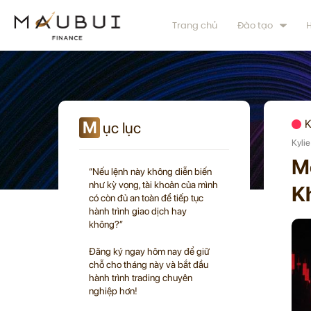
Trang chủ
Đào tạo
H
M
K
ục lục
Kyli
M
“Nếu lệnh này không diễn biến
như kỳ vọng, tài khoản của mình
K
có còn đủ an toàn để tiếp tục
hành trình giao dịch hay
không?”
Đăng ký ngay hôm nay để giữ
chỗ cho tháng này và bắt đầu
hành trình trading chuyên
nghiệp hơn!