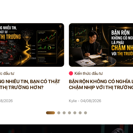
ức đầu tư
Kiến thức đầu tư
G NHIỀU TIN, BẠN CÓ THẬT
BẬN RỘN KHÔNG CÓ NGHĨA 
 THỊ TRƯỜNG HƠN?
CHẬM NHỊP VỚI THỊ TRƯỜN
/08/2026
Kylie - 04/08/2026