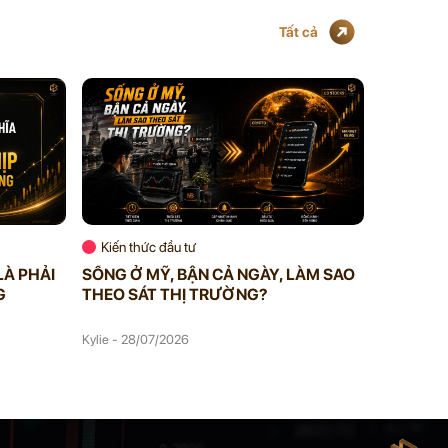
Tất cả
Kiến thức đầu tư
Kiến thứ
LÀ PHẢI
SỐNG Ở MỸ, BẬN CẢ NGÀY, LÀM SAO
VIP MEM
G
THEO SÁT THỊ TRƯỜNG?
BẠN KHÔ
BẠN ĐAN
Kylie - 28/07/2026
Kylie - 27/