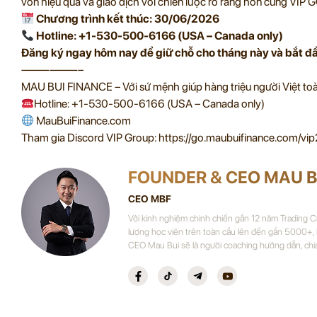
vốn hiệu quả và giao dịch với chiến lược rõ ràng hơn cùng VIP 
Chương trình kết thúc: 30/06/2026
Hotline: +1-530-500-6166 (USA – Canada only)
Đăng ký ngay hôm nay để giữ chỗ cho tháng này và bắt đầ
——————–
MAU BUI FINANCE – Với sứ mệnh giúp hàng triệu người Việt toàn
Hotline: +1-530-500-6166 (USA – Canada only)
MauBuiFinance.com
Tham gia Discord VIP Group: https://go.maubuifinance.com/vip
FOUNDER & CEO MAU B
CEO MBF
Với kinh nghiệm chinh chiến gần 12 năm Trading 
lượng học viên trên toàn cầu lên đến gần 5000+,
CEO Mau Bui sẽ là người coaching hướng dẫn, chi