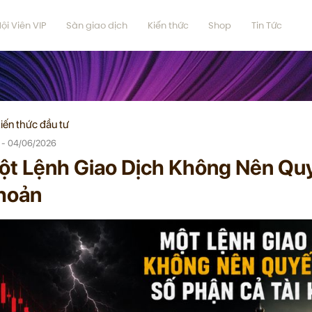
ội Viên VIP
Sàn giao dịch
Kiến thức
Shop
Tin Tức
iến thức đầu tư
e - 04/06/2026
ột Lệnh Giao Dịch Không Nên Quy
hoản