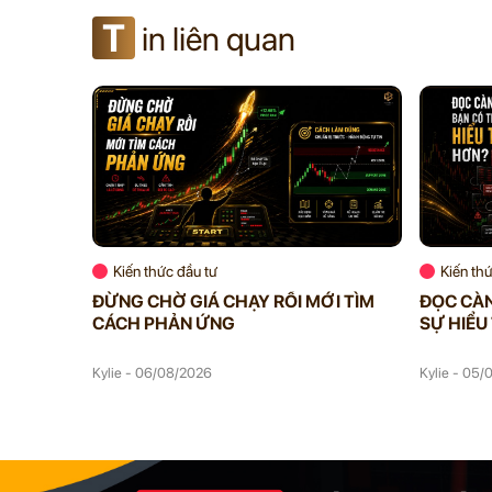
T
in liên quan
Kiến thức đầu tư
Kiến th
ĐỪNG CHỜ GIÁ CHẠY RỒI MỚI TÌM
ĐỌC CÀN
CÁCH PHẢN ỨNG
SỰ HIỂU
Kylie - 06/08/2026
Kylie - 05