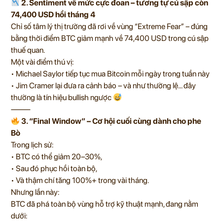
2. Sentiment về mức cực đoan – tương tự cú sập còn
74,400 USD hồi tháng 4
Chỉ số tâm lý thị trường đã rơi về vùng “Extreme Fear” – đúng
bằng thời điểm BTC giảm mạnh về 74,400 USD trong cú sập
thuế quan.
Một vài điểm thú vị:
• Michael Saylor tiếp tục mua Bitcoin mỗi ngày trong tuần này
• Jim Cramer lại đưa ra cảnh báo – và như thường lệ… đây
thường là tín hiệu bullish ngược
⸻
3. “Final Window” – Cơ hội cuối cùng dành cho phe
Bò
Trong lịch sử:
• BTC có thể giảm 20–30%,
• Sau đó phục hồi toàn bộ,
• Và thậm chí tăng 100%+ trong vài tháng.
Nhưng lần này:
BTC đã phá toàn bộ vùng hỗ trợ kỹ thuật mạnh, đang nằm
dưới: