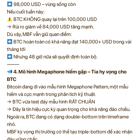
98,000 USD – vùng sống còn
Nếu cuối tuần này:
BTC KHÔNG quay lại trên 100,000 USD
→ Rủi ro giảm về 84,000 USD tăng mạnh.
Dù vậy, MBF vẫn giữ quan điểm:
BTC hoàn toàn có khả năng đạt 140,000+ USD trong vài
tháng tới
Nhưng 48 giờ nữa sẽ quyết định toàn bộ.
⸻
4. Mô hình Megaphone hiếm gặp – Tia hy vọng cho
BTC
Bitcoin đang đi vào mẫu hình Megaphone Pattern, một mẫu
hiếm và cực mạnh trong phân tích kỹ thuật.
→ BTC vừa test đáy mẫu hình RẤT CHUẨN
→ Đây là tín hiệu cực kỳ quan trọng cho khả năng đảo chiều.
Ngoài ra, BTC đang có dạng double-bottom trên timeframe
nhỏ.
MBF kỳ vọng thị trường có thể tạo triple-bottom để xác nhận
đáy vững chắc.