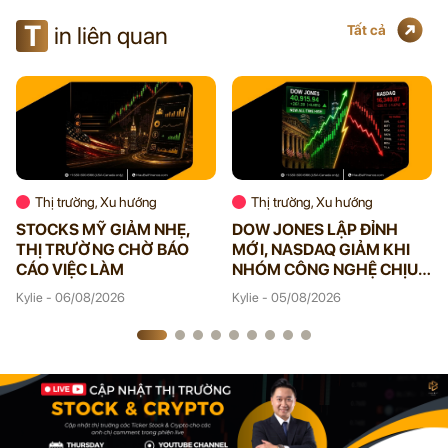
T
in liên quan
Tất cả
Thị trường, Xu hướng
Thị trường, Xu hướng
STOCKS MỸ GIẢM NHẸ,
DOW JONES LẬP ĐỈNH
THỊ TRƯỜNG CHỜ BÁO
MỚI, NASDAQ GIẢM KHI
CÁO VIỆC LÀM
NHÓM CÔNG NGHỆ CHỊU
ÁP LỰC
Kylie - 06/08/2026
Kylie - 05/08/2026