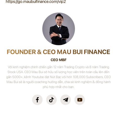
https://go.maubuifinance.com/vip2
FOUNDER & CEO MAU BUI FINANCE
CEO MBF
Với kinh nghiệm chinh chiến gần 12 năm Trading Crypto và 8 năm Trading
Stock USA. CEO Mau Bui sở hữu số lượng học viên trên toàn cầu lên đến
gần 5000+, kênh Youtube đạt Nút Bạc với hơn 108,000 Subscribers. CEO
Mau Bui sẽ là người coaching hướng dẫn, chia sẻ kinh nghiệm & đồng hành
phù hợp nhất cho bạn.