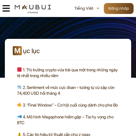
Tiếng Việt
Đăng nhập
M
ục lục
1. Thị trường crypto vừa trải qua một trong những ngày
tệ nhất trong nhiều năm
2. Sentiment về mức cực đoan – tương tự cú sập còn
74,400 USD hồi tháng 4
3. “Final Window” – Cơ hội cuối cùng dành cho phe Bò
4. Mô hình Megaphone hiếm gặp – Tia hy vọng cho
BTC
5. Các tín hiệu kỹ thuật cần chú ý ngay