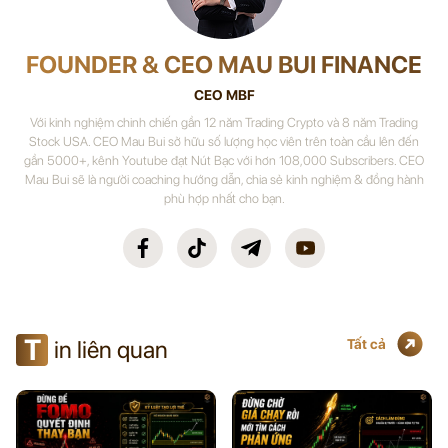
FOUNDER & CEO MAU BUI FINANCE
CEO MBF
Với kinh nghiệm chinh chiến gần 12 năm Trading Crypto và 8 năm Trading
Stock USA. CEO Mau Bui sở hữu số lượng học viên trên toàn cầu lên đến
gần 5000+, kênh Youtube đạt Nút Bạc với hơn 108,000 Subscribers. CEO
Mau Bui sẽ là người coaching hướng dẫn, chia sẻ kinh nghiệm & đồng hành
phù hợp nhất cho bạn.
T
in liên quan
Tất cả