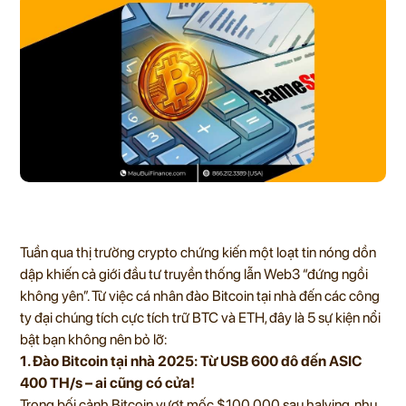
Tuần qua thị trường crypto chứng kiến một loạt tin nóng dồn
dập khiến cả giới đầu tư truyền thống lẫn Web3 “đứng ngồi
không yên”. Từ việc cá nhân đào Bitcoin tại nhà đến các công
ty đại chúng tích cực tích trữ BTC và ETH, đây là 5 sự kiện nổi
bật bạn không nên bỏ lỡ:
1. Đào Bitcoin tại nhà 2025: Từ USB 600 đô đến ASIC
400 TH/s – ai cũng có cửa!
Trong bối cảnh Bitcoin vượt mốc $100,000 sau halving, nhu