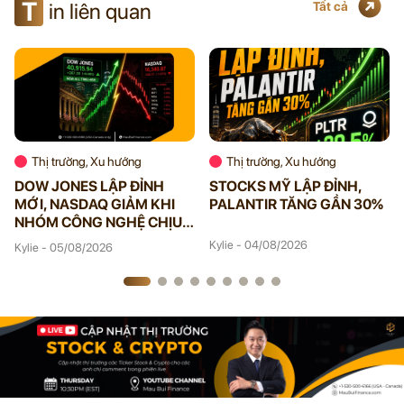
T
in liên quan
Tất cả
Thị trường, Xu hướng
Thị trường, Xu hướng
DOW JONES LẬP ĐỈNH
STOCKS MỸ LẬP ĐỈNH,
MỚI, NASDAQ GIẢM KHI
PALANTIR TĂNG GẦN 30%
NHÓM CÔNG NGHỆ CHỊU
ÁP LỰC
Kylie - 04/08/2026
Kylie - 05/08/2026