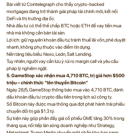
Bài viết từ Cointelegraph cho thấy crypto-backed
mortgages đang trở thành giải pháp tài chính mới, kết nối
DeFi và thị trường địa ốc.
Nhà đầu tư có thể thế chấp BTC hoặc ETH để vay tiền mua
nhà mà không cần bán tài sản.
Lợi ích: giữ nguyên khoản đầu tư, tránh thuế lãi vốn, phê duyệt
nhanh, không phụ thuộc vào điểm tín dụng.
Nền tảng tiêu biểu: Nexo, Ledn, Salt Lending.
Tuy nhiên, người vay cần lưu ý rủi ro margin call và yêu cầu
pháp lý nghiêm ngặt.
5. GameStop xác nhận mua 4,710 BTC, trị giá hơn $500
triệu – chính thức “lên thuyền Bitcoin”
Ngày 28/5, GameStop thông báo mua vào 4,710 BTC, đánh
dấu khoản đầu tư crypto đầu tiên trong lịch sử công ty.
Số Bitcoin này được mua thông qua đợt phát hành trái phiếu
chuyển đổi trị giá $1.3 tỷ.
Sự kiện này góp phần đẩy giá cổ phiếu GME tăng 30% trong
tháng qua, nối tiếp làn sóng doanh nghiệp như Strategy,
Metaplanet, Trump Media chuyển một phần kho bạc sang