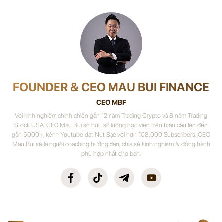
FOUNDER & CEO MAU BUI FINANCE
CEO MBF
Với kinh nghiệm chinh chiến gần 12 năm Trading Crypto và 8 năm Trading
Stock USA. CEO Mau Bui sở hữu số lượng học viên trên toàn cầu lên đến
gần 5000+, kênh Youtube đạt Nút Bạc với hơn 108,000 Subscribers. CEO
Mau Bui sẽ là người coaching hướng dẫn, chia sẻ kinh nghiệm & đồng hành
phù hợp nhất cho bạn.