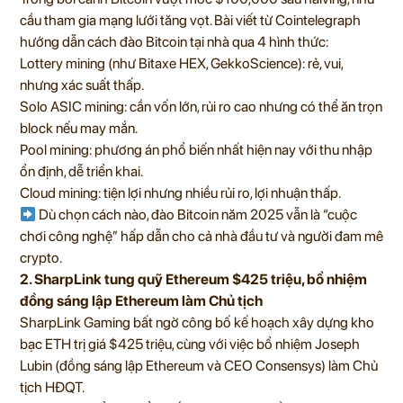
cầu tham gia mạng lưới tăng vọt. Bài viết từ Cointelegraph
hướng dẫn cách đào Bitcoin tại nhà qua 4 hình thức:
Lottery mining (như Bitaxe HEX, GekkoScience): rẻ, vui,
nhưng xác suất thấp.
Solo ASIC mining: cần vốn lớn, rủi ro cao nhưng có thể ăn trọn
block nếu may mắn.
Pool mining: phương án phổ biến nhất hiện nay với thu nhập
ổn định, dễ triển khai.
Cloud mining: tiện lợi nhưng nhiều rủi ro, lợi nhuận thấp.
Dù chọn cách nào, đào Bitcoin năm 2025 vẫn là “cuộc
chơi công nghệ” hấp dẫn cho cả nhà đầu tư và người đam mê
crypto.
2. SharpLink tung quỹ Ethereum $425 triệu, bổ nhiệm
đồng sáng lập Ethereum làm Chủ tịch
SharpLink Gaming bất ngờ công bố kế hoạch xây dựng kho
bạc ETH trị giá $425 triệu, cùng với việc bổ nhiệm Joseph
Lubin (đồng sáng lập Ethereum và CEO Consensys) làm Chủ
tịch HĐQT.