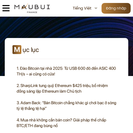
Tiếng Việt
Đăng nhập
M
ục lục
1. Đào Bitcoin tại nhà 2025: Từ USB 600 đô đến ASIC 400
TH/s – ai cũng có cửa!
2. SharpLink tung quỹ Ethereum $425 triệu, bổ nhiệm
đồng sáng lập Ethereum làm Chủ tịch
3. Adam Back: “Bán Bitcoin chẳng khác gì chơi bạc ở sòng
tỷ lệ thắng tệ hại”
4. Mua nhà không cần bán coin? Giải pháp thế chấp
BTC/ETH đang bùng nổ