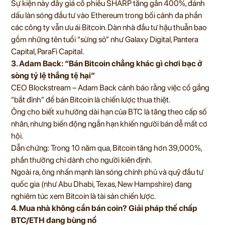
Sự kiện này đẩy giá cổ phiếu SHARP tăng gần 400%, đánh
dấu làn sóng đầu tư vào Ethereum trong bối cảnh đa phần
các công ty vẫn ưu ái Bitcoin. Dàn nhà đầu tư hậu thuẫn bao
gồm những tên tuổi “sừng sỏ” như Galaxy Digital, Pantera
Capital, ParaFi Capital.
3. Adam Back: “Bán Bitcoin chẳng khác gì chơi bạc ở
sòng tỷ lệ thắng tệ hại”
CEO Blockstream – Adam Back cảnh báo rằng việc cố gắng
“bắt đỉnh” để bán Bitcoin là chiến lược thua thiệt.
Ông cho biết xu hướng dài hạn của BTC là tăng theo cấp số
nhân, nhưng biến động ngắn hạn khiến người bán dễ mất cơ
hội.
Dẫn chứng: Trong 10 năm qua, Bitcoin tăng hơn 39,000%,
phần thưởng chỉ dành cho người kiên định.
Ngoài ra, ông nhấn mạnh làn sóng chính phủ và quỹ đầu tư
quốc gia (như Abu Dhabi, Texas, New Hampshire) đang
nghiêm túc xem Bitcoin là tài sản chiến lược.
4. Mua nhà không cần bán coin? Giải pháp thế chấp
BTC/ETH đang bùng nổ