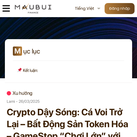
Tiếng Việt
Đăng nhập
M
ục lục
Kết luận:
Xu hướng
Lami - 26/03/2025
Crypto Dậy Sóng: Cá Voi Trở
Lại – Bất Động Sản Token Hóa
– GameStop “Chơi Lớn” với