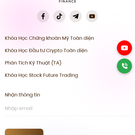
Khóa Học Chứng khoán Mỹ Toàn diện
Khóa Học Đầu tư Crypto Toàn diện
Phân Tích Kỹ Thuật (TA)
Khóa Học Stock Future Trading
Nhận thông tin