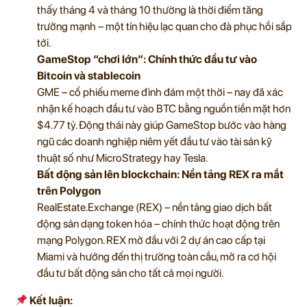
thấy tháng 4 và tháng 10 thường là thời điểm tăng
trưởng mạnh – một tín hiệu lạc quan cho đà phục hồi sắp
tới.
GameStop “chơi lớn”: Chính thức đầu tư vào
Bitcoin và stablecoin
GME – cổ phiếu meme đình đám một thời – nay đã xác
nhận kế hoạch đầu tư vào BTC bằng nguồn tiền mặt hơn
$4.77 tỷ. Động thái này giúp GameStop bước vào hàng
ngũ các doanh nghiệp niêm yết đầu tư vào tài sản kỹ
thuật số như MicroStrategy hay Tesla.
Bất động sản lên blockchain: Nền tảng REX ra mắt
trên Polygon
RealEstate.Exchange (REX) – nền tảng giao dịch bất
động sản dạng token hóa – chính thức hoạt động trên
mạng Polygon. REX mở đầu với 2 dự án cao cấp tại
Miami và hướng đến thị trường toàn cầu, mở ra cơ hội
đầu tư bất động sản cho tất cả mọi người.
Kết luận: