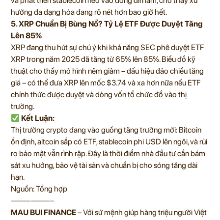
và phát triển stablecoin neo vào đồng dirham, cho thấy xu
hướng đa dạng hóa đang rõ nét hơn bao giờ hết.
5. XRP Chuẩn Bị Bùng Nổ? Tỷ Lệ ETF Được Duyệt Tăng
Lên 85%
XRP đang thu hút sự chú ý khi khả năng SEC phê duyệt ETF
XRP trong năm 2025 đã tăng từ 65% lên 85%. Biểu đồ kỹ
thuật cho thấy mô hình nêm giảm – dấu hiệu đảo chiều tăng
giá – có thể đưa XRP lên mốc $3.74 và xa hơn nữa nếu ETF
chính thức được duyệt và dòng vốn tổ chức đổ vào thị
trường.
Kết Luận:
Thị trường crypto đang vào guồng tăng trưởng mới: Bitcoin
ổn định, altcoin sắp có ETF, stablecoin phi USD lên ngôi, và rủi
ro bảo mật vẫn rình rập. Đây là thời điểm nhà đầu tư cần bám
sát xu hướng, bảo vệ tài sản và chuẩn bị cho sóng tăng dài
hạn.
Nguồn: Tổng hợp
——————–
MAU BUI FINANCE
– Với sứ mệnh giúp hàng triệu người Việt