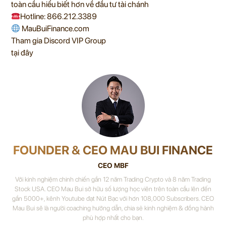
toàn cầu hiểu biết hơn về đầu tư tài chánh
Hotline: 866.212.3389
MauBuiFinance.com
Tham gia Discord VIP Group
tại đây
FOUNDER & CEO MAU BUI FINANCE
CEO MBF
Với kinh nghiệm chinh chiến gần 12 năm Trading Crypto và 8 năm Trading
Stock USA. CEO Mau Bui sở hữu số lượng học viên trên toàn cầu lên đến
gần 5000+, kênh Youtube đạt Nút Bạc với hơn 108,000 Subscribers. CEO
Mau Bui sẽ là người coaching hướng dẫn, chia sẻ kinh nghiệm & đồng hành
phù hợp nhất cho bạn.