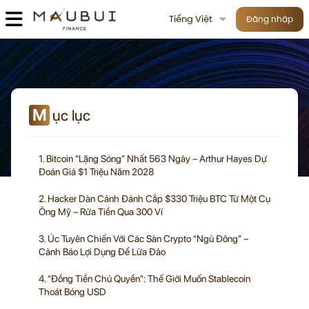
Tiếng Việt
Đăng nhập
M
ục lục
1. Bitcoin “Lặng Sóng” Nhất 563 Ngày – Arthur Hayes Dự
Đoán Giá $1 Triệu Năm 2028
2. Hacker Dàn Cảnh Đánh Cắp $330 Triệu BTC Từ Một Cụ
Ông Mỹ – Rửa Tiền Qua 300 Ví
3. Úc Tuyên Chiến Với Các Sàn Crypto “Ngủ Đông” –
Cảnh Báo Lợi Dụng Để Lừa Đảo
4. “Đồng Tiền Chủ Quyền”: Thế Giới Muốn Stablecoin
Thoát Bóng USD