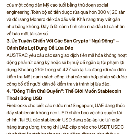
của một công dân Mỹ cao tuổi bằng thủ đoạn social
engineering. Toàn bộ số tiền được rửa qua hơn 300 ví, 20 sàn
và đổi sang Monero để xóa dấu vết. Khả năng truy vết gần
như bằng không. Đây là lời cảnh tỉnh cho nhà đầu tư cá nhân
về bảo mật tài sản số.
3. Úc Tuyên Chiến Với Các Sàn Crypto “Ngủ Đông” –
Cảnh Báo Lợi Dụng Để Lừa Đảo
AUSTRAC yêu cầu các sàn giao dịch tiền mã hóa không hoạt
động phải rút đăng ký hoặc sẽ bị huỷ để ngăn bị tội phạm lợi
dụng. Khoảng 25% trong số 427 sàn tại Úc đang rơi vào diện
kiểm tra. Một danh sách công khai các sàn hợp pháp sẽ được
công bố để người dân dễ kiểm tra và tránh bị lừa đảo.
4. “Đồng Tiền Chủ Quyền”: Thế Giới Muốn Stablecoin
Thoát Bóng USD
Fireblocks cho biết các nước như Singapore, UAE đang thúc
đẩy stablecoin không neo USD nhằm bảo vệ chủ quyền tài
chính. Tại EU, các stablecoin USD đang gặp áp lực từ ngân
hàng trung ương, trong khi UAE cấp phép cho USDT, USDC