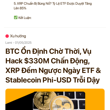
5. XRP Chuẩn Bị Bùng Nổ? Tỷ Lệ ETF Được Duyệt Tăng
Lên 85%
Kết Luận:
Xu hướng
Lami - 01/05/2025
BTC Ổn Định Chờ Thời, Vụ
Hack $330M Chấn Động,
XRP Đếm Ngược Ngày ETF &
Stablecoin Phi-USD Trỗi Dậy