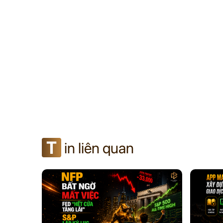
T
in liên quan