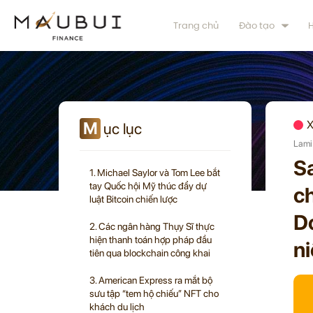
Trang chủ
Đào tạo
H
M
X
ục lục
Lami
Sa
1. Michael Saylor và Tom Lee bắt
tay Quốc hội Mỹ thúc đẩy dự
ch
luật Bitcoin chiến lược
D
2. Các ngân hàng Thụy Sĩ thực
hiện thanh toán hợp pháp đầu
n
tiên qua blockchain công khai
3. American Express ra mắt bộ
sưu tập “tem hộ chiếu” NFT cho
khách du lịch