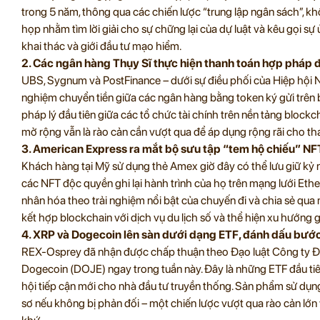
trong 5 năm, thông qua các chiến lược “trung lập ngân sách”, 
họp nhằm tìm lời giải cho sự chững lại của dự luật và kêu gọi sự
khai thác và giới đầu tư mạo hiểm.
2. Các ngân hàng Thụy Sĩ thực hiện thanh toán hợp pháp 
UBS, Sygnum và PostFinance – dưới sự điều phối của Hiệp hội 
nghiệm chuyển tiền giữa các ngân hàng bằng token ký gửi trên bl
pháp lý đầu tiên giữa các tổ chức tài chính trên nền tảng blockc
mở rộng vẫn là rào cản cần vượt qua để áp dụng rộng rãi cho tha
3. American Express ra mắt bộ sưu tập “tem hộ chiếu” NF
Khách hàng tại Mỹ sử dụng thẻ Amex giờ đây có thể lưu giữ kỷ
các NFT độc quyền ghi lại hành trình của họ trên mạng lưới Et
nhân hóa theo trải nghiệm nổi bật của chuyến đi và chia sẻ qua m
kết hợp blockchain với dịch vụ du lịch số và thể hiện xu hướng g
4. XRP và Dogecoin lên sàn dưới dạng ETF, đánh dấu bước
REX-Osprey đã nhận được chấp thuận theo Đạo luật Công ty Đ
Dogecoin (DOJE) ngay trong tuần này. Đây là những ETF đầu tiê
hội tiếp cận mới cho nhà đầu tư truyền thống. Sản phẩm sử dụ
sơ nếu không bị phản đối – một chiến lược vượt qua rào cản lớ