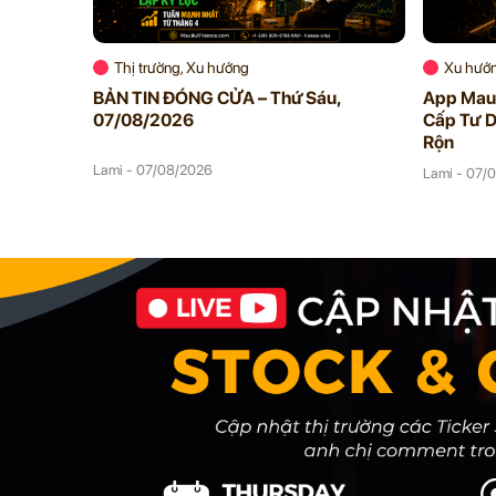
Thị trường, Xu hướng
Xu hướ
BẢN TIN ĐÓNG CỬA – Thứ Sáu,
App Mau 
07/08/2026
Cấp Tư D
Rộn
Lami - 07/08/2026
Lami - 07/