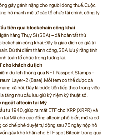
không gây gánh nặng cho người đóng thuế. Cuộc
 ủng hộ mạnh mẽ từ các tổ chức tài chính, công ty
đầu tiên qua blockchain công khai
Ngân hàng Thụy Sĩ (SBA) – đã hoàn tất thử
ockchain công khai. Đây là giao dịch có giá trị
hain. Dù thí điểm thành công, SBA lưu ý rằng tính
nh toán tổ chức trong tương lai.
T cho khách du lịch
 niệm du lịch thông qua NFT Passport Stamps –
hereum Layer-2 (Base). Mỗi tem có thể được cá
ạng xã hội. Đây là bước tiến tiếp theo trong việc
ia tăng nhu cầu lưu giữ kỷ niệm kỹ thuật số.
 ngoặt altcoin tại Mỹ
ầu tư 1940, giúp ra mắt ETF cho XRP (XRPR) và
n tại Mỹ cho các đồng altcoin phổ biến, mở ra cơ
ng cơ chế phê duyệt tự động sau 75 ngày nộp hồ
n vốn gây khó khăn cho ETF spot Bitcoin trong quá