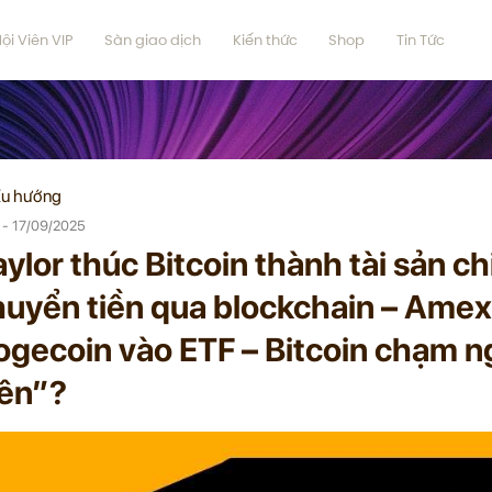
ội Viên VIP
Sàn giao dịch
Kiến thức
Shop
Tin Tức
u hướng
 - 17/09/2025
ylor thúc Bitcoin thành tài sản c
uyển tiền qua blockchain – Amex 
ogecoin vào ETF – Bitcoin chạm n
iên”?