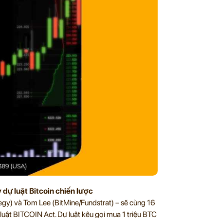
 dự luật Bitcoin chiến lược
tegy) và Tom Lee (BitMine/Fundstrat) – sẽ cùng 16
ật BITCOIN Act. Dự luật kêu gọi mua 1 triệu BTC