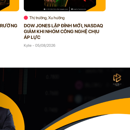
Thị trường, Xu hướng
Thị trườ
 TRƯỜNG
DOW JONES LẬP ĐỈNH MỚI, NASDAQ
STOCKS 
GIẢM KHI NHÓM CÔNG NGHỆ CHỊU
TĂNG GẦ
ÁP LỰC
Kylie - 04/
Kylie - 05/08/2026