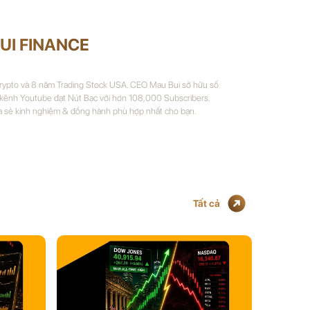
UI FINANCE
Crypto và 8 năm Trading Stock USA. CEO Mau Bui sở hữu số
 kênh Youtube đạt Nút Bạc với hơn 108,000 Subscribers.
a sẻ kinh nghiệm & đồng hành phù hợp nhất cho bạn.
Tất cả