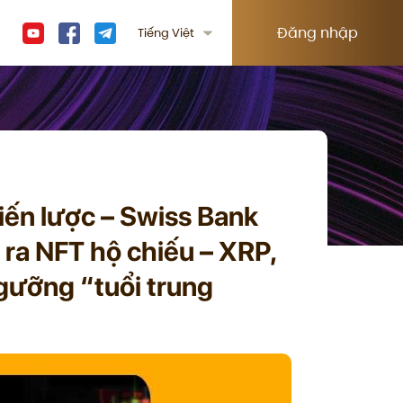
Đăng nhập
Tiếng Việt
hiến lược – Swiss Bank
ra NFT hộ chiếu – XRP,
gưỡng “tuổi trung