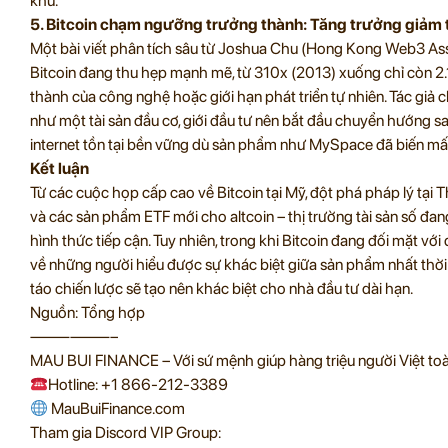
khứ.
5. Bitcoin chạm ngưỡng trưởng thành: Tăng trưởng giảm t
Một bài viết phân tích sâu từ Joshua Chu (Hong Kong Web3 Ass
Bitcoin đang thu hẹp mạnh mẽ, từ 310x (2013) xuống chỉ còn 2.
thành của công nghệ hoặc giới hạn phát triển tự nhiên. Tác giả ch
như một tài sản đầu cơ, giới đầu tư nên bắt đầu chuyển hướng s
internet tồn tại bền vững dù sản phẩm như MySpace đã biến mấ
Kết luận
Từ các cuộc họp cấp cao về Bitcoin tại Mỹ, đột phá pháp lý tại 
và các sản phẩm ETF mới cho altcoin – thị trường tài sản số đ
hình thức tiếp cận. Tuy nhiên, trong khi Bitcoin đang đối mặt vớ
về những người hiểu được sự khác biệt giữa sản phẩm nhất thời 
táo chiến lược sẽ tạo nên khác biệt cho nhà đầu tư dài hạn.
Nguồn: Tổng hợp
——————–
MAU BUI FINANCE – Với sứ mệnh giúp hàng triệu người Việt toàn
Hotline: +1 866-212-3389
MauBuiFinance.com
Tham gia Discord VIP Group: