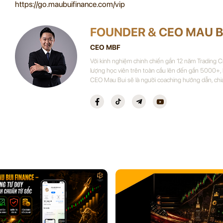
https://go.maubuifinance.com/vip
FOUNDER & CEO MAU B
CEO MBF
Với kinh nghiệm chinh chiến gần 12 năm Trading 
lượng học viên trên toàn cầu lên đến gần 5000+,
CEO Mau Bui sẽ là người coaching hướng dẫn, chi