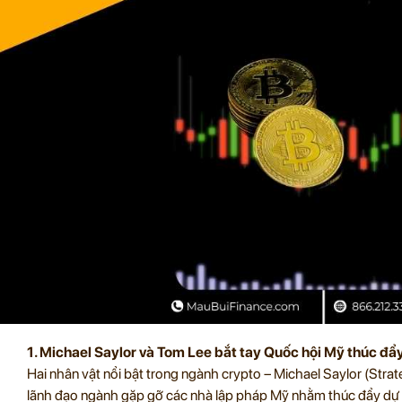
1. Michael Saylor và Tom Lee bắt tay Quốc hội Mỹ thúc đẩy
Hai nhân vật nổi bật trong ngành crypto – Michael Saylor (Stra
lãnh đạo ngành gặp gỡ các nhà lập pháp Mỹ nhằm thúc đẩy dự lu