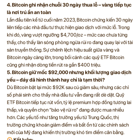
4. Bitcoin ghi nhận chuỗi 30 ngày thua lỗ – vàng tiếp tục
là nơi trú ẩn an toàn
Lần đầu tiên kể từ cuối năm 2023, Bitcoin chứng kiến 30 ngày
liên tiếp các nhà đầu tư thực hiện giao dịch với mức lỗ. Trong
khi đó, vàng vượt ngưỡng $4,700/oz – mức cao chưa từng
thấy, cho thấy làn sóng phòng ngừa rủi ro đang quay lại với tài
sản truyền thống. Sự chênh lệch hiệu suất giữa vàng và
Bitcoin ngày càng lớn, trong bối cảnh các quỹ ETF Bitcoin
cũng ghi nhận dòng tiền rút ra gần $400 triệu.
5. Bitcoin giữ mốc $92,000 nhưng khối lượng giao dịch
yếu – đáy đã hình thành hay chỉ là tạm thời?
Dù Bitcoin bật lại mức $92K sau cú giảm sâu, nhưng các chỉ
số phái sinh cho thấy nhà đầu tư vẫn đang rất dè dặt. Quỹ
ETF Bitcoin tiếp tục rút vốn, tỷ lệ premium hợp đồng tương lai
thấp, và quyền chọn “bảo vệ rủi ro” đang được mua nhiều
hơn. Các yếu tố như tăng trưởng yếu từ Trung Quốc, thị
trường chứng khoán giảm điểm và bất ổn từ các chính sách
mới của Mỹ đang khiến thị trường khó tìm điểm cân bằng.
Kết luận: