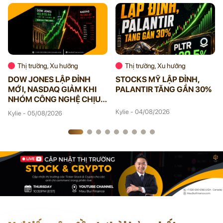
Thị trường, Xu hướng
Thị trường, Xu hướng
DOW JONES LẬP ĐỈNH
STOCKS MỸ LẬP ĐỈNH,
MỚI, NASDAQ GIẢM KHI
PALANTIR TĂNG GẦN 30%
NHÓM CÔNG NGHỆ CHỊU
ÁP LỰC
Kylie - 04/08/2026
Kylie - 05/08/2026