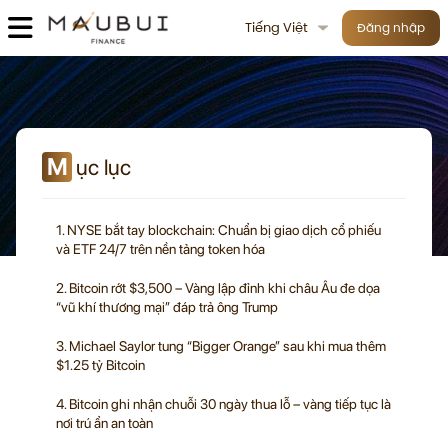
Tiếng Việt
Đăng nhập
M
ục lục
1. NYSE bắt tay blockchain: Chuẩn bị giao dịch cổ phiếu
và ETF 24/7 trên nền tảng token hóa
2. Bitcoin rớt $3,500 – Vàng lập đỉnh khi châu Âu đe dọa
“vũ khí thương mại” đáp trả ông Trump
3. Michael Saylor tung “Bigger Orange” sau khi mua thêm
$1.25 tỷ Bitcoin
4. Bitcoin ghi nhận chuỗi 30 ngày thua lỗ – vàng tiếp tục là
nơi trú ẩn an toàn