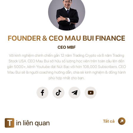
FOUNDER & CEO MAU BUI FINANCE
CEO MBF
Với kinh nghiệm chinh chiến gần 12 năm Trading Crypto và 8 năm Trading
Stock USA. CEO Mau Bui sở hữu số lượng học viên trên toàn cầu lên đến
gần 5000+, kênh Youtube đạt Nút Bạc với hơn 108,000 Subscribers. CEO
Mau Bui sẽ là người coaching hướng dẫn, chia sẻ kinh nghiệm & đồng hành
phù hợp nhất cho bạn.
T
in liên quan
Tất cả