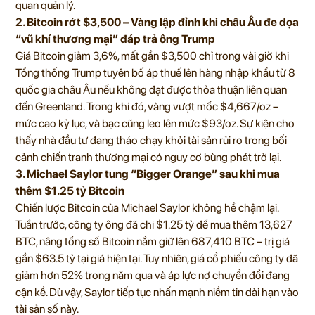
quan quản lý.
2. Bitcoin rớt $3,500 – Vàng lập đỉnh khi châu Âu đe dọa
“vũ khí thương mại” đáp trả ông Trump
Giá Bitcoin giảm 3,6%, mất gần $3,500 chỉ trong vài giờ khi
Tổng thống Trump tuyên bố áp thuế lên hàng nhập khẩu từ 8
quốc gia châu Âu nếu không đạt được thỏa thuận liên quan
đến Greenland. Trong khi đó, vàng vượt mốc $4,667/oz –
mức cao kỷ lục, và bạc cũng leo lên mức $93/oz. Sự kiện cho
thấy nhà đầu tư đang tháo chạy khỏi tài sản rủi ro trong bối
cảnh chiến tranh thương mại có nguy cơ bùng phát trở lại.
3. Michael Saylor tung “Bigger Orange” sau khi mua
thêm $1.25 tỷ Bitcoin
Chiến lược Bitcoin của Michael Saylor không hề chậm lại.
Tuần trước, công ty ông đã chi $1.25 tỷ để mua thêm 13,627
BTC, nâng tổng số Bitcoin nắm giữ lên 687,410 BTC – trị giá
gần $63.5 tỷ tại giá hiện tại. Tuy nhiên, giá cổ phiếu công ty đã
giảm hơn 52% trong năm qua và áp lực nợ chuyển đổi đang
cận kề. Dù vậy, Saylor tiếp tục nhấn mạnh niềm tin dài hạn vào
tài sản số này.