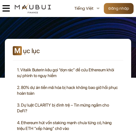
Tiếng Việt
Đăng nhập
M
ục lục
1. Vitalik Buterin kêu gọi “dọn rác” để cứu Ethereum khỏi
sự phình to nguy hiểm
2. 80% dự án tiền mã hóa bị hack không bao giờ hồi phục
hoàn toàn
3. Dự luật CLARITY bị đình trệ – Tin mừng ngầm cho
DeFi?
4. Ethereum hút vốn staking mạnh chưa từng có, hàng
triệu ETH “xếp hàng” chờ vào