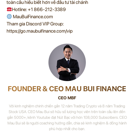
toàn cầu hiểu biết hơn về đầu tư tài chánh
Hotline: +1 866-212-3389
MauBuiFinance.com
Tham gia Discord VIP Group:
https://go.maubuifinance.com/vip
FOUNDER & CEO MAU BUI FINANCE
CEO MBF
Với kinh nghiệm chinh chiến gần 12 năm Trading Crypto và 8 năm Trading
Stock USA. CEO Mau Bui sở hữu số lượng học viên trên toàn cầu lên đến
gần 5000+, kênh Youtube đạt Nút Bạc với hơn 108,000 Subscribers. CEO
Mau Bui sẽ là người coaching hướng dẫn, chia sẻ kinh nghiệm & đồng hành
phù hợp nhất cho bạn.