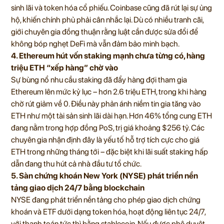
sinh lãi và token hóa cổ phiếu. Coinbase cũng đã rút lại sự ủng
hộ, khiến chính phủ phải cân nhắc lại. Dù có nhiều tranh cãi,
giới chuyên gia đồng thuận rằng luật cần được sửa đổi để
không bóp nghẹt DeFi mà vẫn đảm bảo minh bạch.
4. Ethereum hút vốn staking mạnh chưa từng có, hàng
triệu ETH “xếp hàng” chờ vào
Sự bùng nổ nhu cầu staking đã đẩy hàng đợi tham gia
Ethereum lên mức kỷ lục – hơn 2.6 triệu ETH, trong khi hàng
chờ rút giảm về 0. Điều này phản ánh niềm tin gia tăng vào
ETH như một tài sản sinh lãi dài hạn. Hơn 46% tổng cung ETH
đang nằm trong hợp đồng PoS, trị giá khoảng $256 tỷ. Các
chuyên gia nhận định đây là yếu tố hỗ trợ tích cực cho giá
ETH trong những tháng tới – đặc biệt khi lãi suất staking hấp
dẫn đang thu hút cả nhà đầu tư tổ chức.
5. Sàn chứng khoán New York (NYSE) phát triển nền
tảng giao dịch 24/7 bằng blockchain
NYSE đang phát triển nền tảng cho phép giao dịch chứng
khoán và ETF dưới dạng token hóa, hoạt động liên tục 24/7,
với thanh toán tức thì bằng stablecoin. Nếu được phê duyệt,