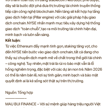
đây sẽ là bước đột phá đưa thị trường tài chính truyền thống
tiếp cận công nghệ blockchain. Nền tảng sẽ kết hợp hạ tầng
giao dịch hiện tại (Pillar engine) với các giải pháp hậu giao
dịch onchain. NYSE nhấn mạnh mục tiêu xây dựng hệ thống
giao dịch “toàn chuỗi”, tạo ra môi trường tài chính hiện đại,
minh bạch và luôn sẵn sàng.
Kết luận:
Từ việc Ethereum đẩy mạnh tinh gọn, staking tăng vọt, cho
đến NYSE tiến bước vào giao dịch onchain, tất cả đang cho
thấy sự chuyển dịch mạnh mẽ về chất trong thế giới tài chính
– công nghệ. Tuy nhiên, mặt trái là rủi ro bảo mật vẫn là lỗ
hổng nghiêm trọng, đặc biệt với các dự án non trẻ. Năm 2026
có thể là năm bản lề, nơi sự tinh giản, minh bạch và bảo mật
quyết định ai là kẻ sống sót thật sự trên thị trường.
Nguồn: Tổng hợp
——————–
MAU BUI FINANCE – Với sứ mệnh giúp hàng triệu người Việt