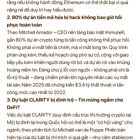
rằng nếu không hành động, Ethereum có thể thất bại vì quá
nặng nề để duy trì hay hiểu được.
2. 80% dự án tiền mã hóa bị hack không bao giờ hồi
phục hoàn toàn
Theo Mitchell Amador – CEO nền tảng bảo mật Immunefi,
gần 80% dự án crypto từng bị tấn công không thể phục hồi.
Không phải vì mất tiền là chính, mà vì mất lòng tin. Quy trình
phản ứng kém, thiếu kế hoạch ứng phó sự cố, cộng với giao
tiếp yếu kém khiến người dùng rời bỏ và dự án rơi vào khủng
hoảng niềm tin. Đáng chú ý, lỗi con người – không phải chỉ là
lỗi kỹ thuật – đang chiếm phần lớn nguyên nhân các vụ mất
tài sản. Năm 2025 đã chứng kiến $3.4 tỷ thất thoát vì tấn
công, mức cao nhất từ 2022.
3. Dự luật CLARITY bị đình trệ – Tin mừng ngầm cho
DeFi?
Việc dự luật CLARITY (quy định cấu trúc thị trường crypto tại
Mỹ) bị đình lại trong Quốc hội có thể là một “cơ hội vàng” cho
ngành, theo phân tích từ Michaël van de Poppe. Phiên bản
hiện tại của dự luật bị chỉ trích vì quá gắt – như cấm stablecoin