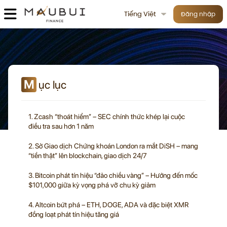
Tiếng Việt
Đăng nhập
M
ục lục
1. Zcash “thoát hiểm” – SEC chính thức khép lại cuộc
điều tra sau hơn 1 năm
2. Sở Giao dịch Chứng khoán London ra mắt DiSH – mang
“tiền thật” lên blockchain, giao dịch 24/7
3. Bitcoin phát tín hiệu “đảo chiều vàng” – Hướng đến mốc
$101,000 giữa kỳ vọng phá vỡ chu kỳ giảm
4. Altcoin bứt phá – ETH, DOGE, ADA và đặc biệt XMR
đồng loạt phát tín hiệu tăng giá