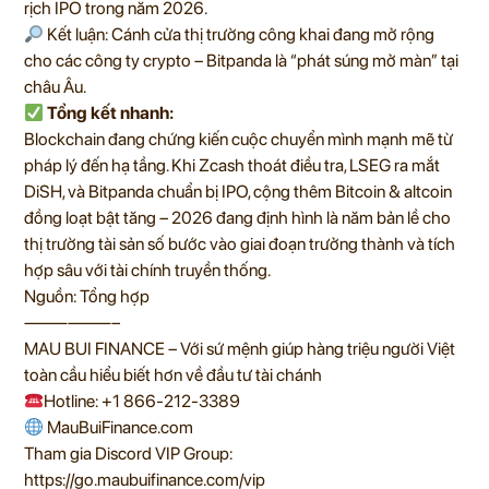
rịch IPO trong năm 2026.
Kết luận: Cánh cửa thị trường công khai đang mở rộng
cho các công ty crypto – Bitpanda là “phát súng mở màn” tại
châu Âu.
Tổng kết nhanh:
Blockchain đang chứng kiến cuộc chuyển mình mạnh mẽ từ
pháp lý đến hạ tầng. Khi Zcash thoát điều tra, LSEG ra mắt
DiSH, và Bitpanda chuẩn bị IPO, cộng thêm Bitcoin & altcoin
đồng loạt bật tăng – 2026 đang định hình là năm bản lề cho
thị trường tài sản số bước vào giai đoạn trưởng thành và tích
hợp sâu với tài chính truyền thống.
Nguồn: Tổng hợp
——————–
MAU BUI FINANCE – Với sứ mệnh giúp hàng triệu người Việt
toàn cầu hiểu biết hơn về đầu tư tài chánh
Hotline: +1 866-212-3389
MauBuiFinance.com
Tham gia Discord VIP Group:
https://go.maubuifinance.com/vip