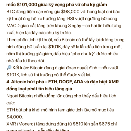
mốc $101,000 giữa kỳ vọng phá vỡ chu kỳ giảm
BTC đang tiệm cận vùng giá $98,000 với hàng loạt chỉ báo
kỹ thuật ủng hộ xu hướng tăng: RSI vượt ngưỡng 50 cùng
MACD giao cắt tăng trên khung 3 ngày – cả hai tín hiệu từng
xuất hiện tại đáy các chu kỳ trước.
Theo phân tích kỹ thuật, nếu Bitcoin có thể lấy lại đường trung
bình động 50 tuần tại $101K, đây sẽ là lần đầu tiên trong một
năm thị trường giá giảm, dấu hiệu “phá chu kỳ” được nhiều
nhà đầu tư theo dõi.
Kết luận: Bitcoin đang ở giai đoạn quyết định – nếu vượt
$101K, lịch sử thị trường có thể được viết lại.
4. Altcoin bứt phá – ETH, DOGE, ADA và đặc biệt XMR
đồng loạt phát tín hiệu tăng giá
Ngoài Bitcoin, nhiều đồng lớn cũng cho thấy dấu hiệu tích
cực:
ETH bứt phá khỏi mô hình tam giác tích lũy, mở mục tiêu
$4,000.
XMR (Monero) tăng dựng đứng từ $510 lên gần $675 chỉ
trong vài ngày – dẫn đầu đà tăng.