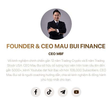
FOUNDER & CEO MAU BUI FINANCE
CEO MBF
Với kinh nghiệm chinh chiến gần 12 năm Trading Crypto và 8 năm Trading
Stock USA. CEO Mau Bui sở hữu số lượng học viên trên toàn cầu lên đến
gần 5000+, kênh Youtube đạt Nút Bạc với hơn 108,000 Subscribers. CEO
Mau Bui sẽ là người coaching hướng dẫn, chia sẻ kinh nghiệm & đồng hành
phù hợp nhất cho bạn.