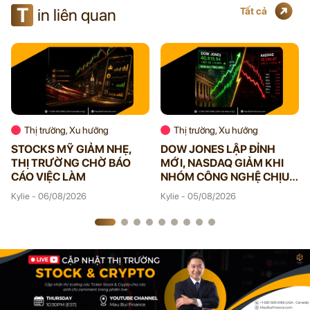
T
in liên quan
Tất cả
Thị trường, Xu hướng
Thị trường, Xu hướng
STOCKS MỸ GIẢM NHẸ,
DOW JONES LẬP ĐỈNH
THỊ TRƯỜNG CHỜ BÁO
MỚI, NASDAQ GIẢM KHI
CÁO VIỆC LÀM
NHÓM CÔNG NGHỆ CHỊU
ÁP LỰC
Kylie - 06/08/2026
Kylie - 05/08/2026