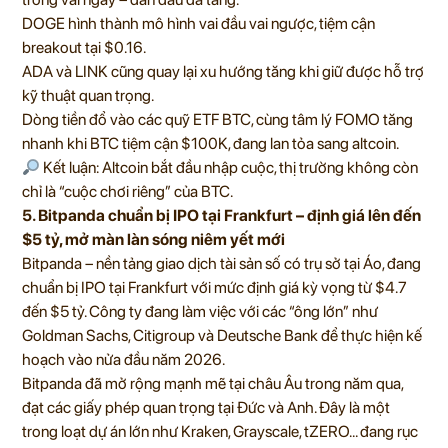
DOGE hình thành mô hình vai đầu vai ngược, tiệm cận
breakout tại $0.16.
ADA và LINK cũng quay lại xu hướng tăng khi giữ được hỗ trợ
kỹ thuật quan trọng.
Dòng tiền đổ vào các quỹ ETF BTC, cùng tâm lý FOMO tăng
nhanh khi BTC tiệm cận $100K, đang lan tỏa sang altcoin.
Kết luận: Altcoin bắt đầu nhập cuộc, thị trường không còn
chỉ là “cuộc chơi riêng” của BTC.
5. Bitpanda chuẩn bị IPO tại Frankfurt – định giá lên đến
$5 tỷ, mở màn làn sóng niêm yết mới
Bitpanda – nền tảng giao dịch tài sản số có trụ sở tại Áo, đang
chuẩn bị IPO tại Frankfurt với mức định giá kỳ vọng từ $4.7
đến $5 tỷ. Công ty đang làm việc với các “ông lớn” như
Goldman Sachs, Citigroup và Deutsche Bank để thực hiện kế
hoạch vào nửa đầu năm 2026.
Bitpanda đã mở rộng mạnh mẽ tại châu Âu trong năm qua,
đạt các giấy phép quan trọng tại Đức và Anh. Đây là một
trong loạt dự án lớn như Kraken, Grayscale, tZERO… đang rục