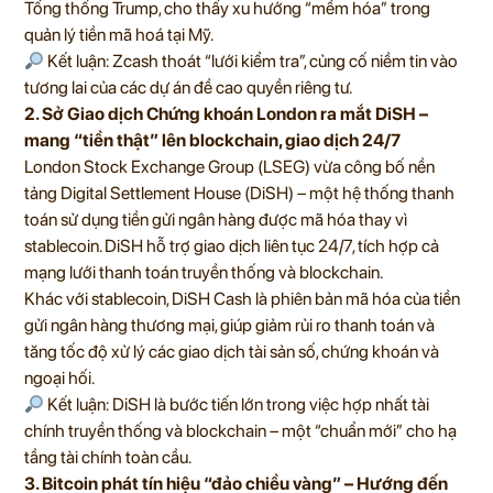
Tổng thống Trump, cho thấy xu hướng “mềm hóa” trong
quản lý tiền mã hoá tại Mỹ.
Kết luận: Zcash thoát “lưới kiểm tra”, củng cố niềm tin vào
tương lai của các dự án đề cao quyền riêng tư.
2. Sở Giao dịch Chứng khoán London ra mắt DiSH –
mang “tiền thật” lên blockchain, giao dịch 24/7
London Stock Exchange Group (LSEG) vừa công bố nền
tảng Digital Settlement House (DiSH) – một hệ thống thanh
toán sử dụng tiền gửi ngân hàng được mã hóa thay vì
stablecoin. DiSH hỗ trợ giao dịch liên tục 24/7, tích hợp cả
mạng lưới thanh toán truyền thống và blockchain.
Khác với stablecoin, DiSH Cash là phiên bản mã hóa của tiền
gửi ngân hàng thương mại, giúp giảm rủi ro thanh toán và
tăng tốc độ xử lý các giao dịch tài sản số, chứng khoán và
ngoại hối.
Kết luận: DiSH là bước tiến lớn trong việc hợp nhất tài
chính truyền thống và blockchain – một “chuẩn mới” cho hạ
tầng tài chính toàn cầu.
3. Bitcoin phát tín hiệu “đảo chiều vàng” – Hướng đến