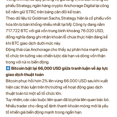
phiếu Strategy, ngân hàng crypto Anchorage Digital lại công
bố nắm giữ STRC trên bảng cân đối kế toán.
Theo dữ liệu từ Goldman Sachs, Strategy hiện là cổ phiếu vốn
hóa lớn bị bán khống nhiều nhất tại Mỹ. Công ty đang nắm
717.722 BTC với giá vốn trung bình khoảng 76.020 USD,
đồng nghĩa đang ghi nhận khoản lỗ chưa thực hiện đáng kể
khi BTC giao dịch dưới mức này.
Động thái của Anchorage cho thấy sự phân hóa mạnh giữa
tổ chức tin tưởng vào chiến lược dài hạn và dòng vốn thận
trọng với rủi ro biến động.
Bitcoin bật lại 66,000 USD giữa tranh luận về áp lực
giao dịch thuật toán
Bitcoin phục hồi hơn 2% lên vùng 66.000 USD sau khi xuất
hiện các thảo luận trên thị trường về hoạt động giao dịch
thuật toán từ một số tổ chức lớn.
Tuy nhiên, các cáo buộc liên quan đã bị phía liên quan bác bỏ.
Nhiều trader cho rằng sổ lệnh thanh khoản mỏng mới là yếu
tố khiến giá biến động mạnh trong ngắn hạn.