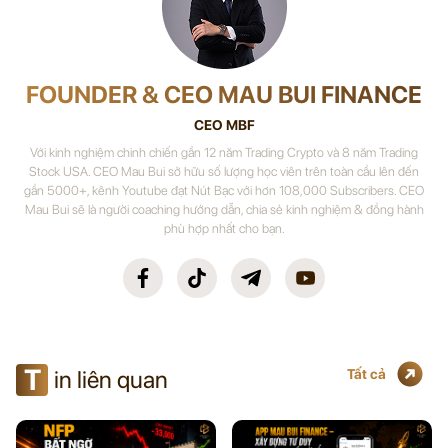
FOUNDER & CEO MAU BUI FINANCE
CEO MBF
Với kinh nghiệm chinh chiến gần 12 năm Trading Crypto và 8 năm Trading
Stock USA. CEO Mau Bui sở hữu số lượng học viên trên toàn cầu lên đến
gần 5000+, kênh Youtube đạt Nút Bạc với hơn 108,000 Subscribers. CEO
Mau Bui sẽ là người coaching hướng dẫn, chia sẻ kinh nghiệm & đồng hành
phù hợp nhất cho bạn.
T
in liên quan
Tất cả