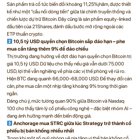
Sản phẩm trả cổ tức biến đổi khoảng 11,25%/năm, được thiết
kế như một “cầu nối dòng tiền” giữa tài chính truyền thống và
chiến lược dự trữ Bitcoin. Đây cũng là sản phẩm equity-linked
đầu tiên của 21Shares, đánh dấu bước mở rộng ngoài các
ETP thuần crypto.
10,5 tỷ USD quyền chọn Bitcoin sắp đáo hạn – phe
mua cần tăng thêm 9% để đảo chiều
Thị trường đang hướng về đợt đáo hạn quyền chọn Bitcoin trị
giá 10,5 tỷ USD. Dữ liệu cho thấy nếu giá vẫn dưới 75.000
USD, lợi thế vẫn nghiêng về phía các vị thế phòng vệ rủi ro.
Hiện BTC đang quanh 66,000–68,000 USD. Để thay đổi cán
cân, phe mua cần một nhịp tăng khoảng 9% trong thời gian
ngắn.
Đáng chú ý, mức tương quan 90% giữa Bitcoin và Nasdaq
100 cho thấy tâm lý cổ phiếu công nghệ – đặc biệt nhóm AI –
đang ảnh hưởng mạnh đến biến động giá.
Anchorage mua STRC giữa lúc Strategy trở thành cổ
phiếu bị bán khống nhiều nhất
Trong khi một số quỹ phòng vệ gia tăng vị thế bán khống cổ