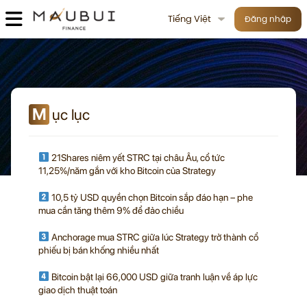
Tiếng Việt
Đăng nhập
M
ục lục
21Shares niêm yết STRC tại châu Âu, cổ tức
11,25%/năm gắn với kho Bitcoin của Strategy
10,5 tỷ USD quyền chọn Bitcoin sắp đáo hạn – phe
mua cần tăng thêm 9% để đảo chiều
Anchorage mua STRC giữa lúc Strategy trở thành cổ
phiếu bị bán khống nhiều nhất
Bitcoin bật lại 66,000 USD giữa tranh luận về áp lực
giao dịch thuật toán