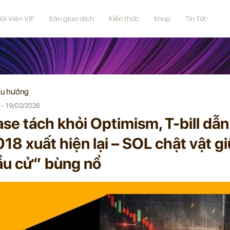
ội Viên VIP
Sàn giao dịch
Kiến thức
Shop
Tin Tức
u hướng
 - 19/02/2026
se tách khỏi Optimism, T-bill dẫn 
18 xuất hiện lại – SOL chật vật g
ầu cử” bùng nổ