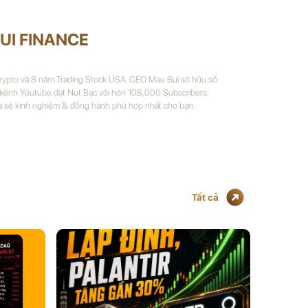
UI FINANCE
Crypto và 8 năm Trading Stock USA. CEO Mau Bui sở hữu số
 kênh Youtube đạt Nút Bạc với hơn 108,000 Subscribers.
a sẻ kinh nghiệm & đồng hành phù hợp nhất cho bạn.
Tất cả