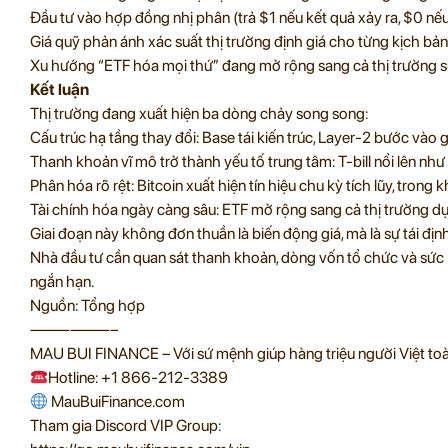
Đầu tư vào hợp đồng nhị phân (trả $1 nếu kết quả xảy ra, $0 nế
Giá quỹ phản ánh xác suất thị trường định giá cho từng kịch bản
Xu hướng “ETF hóa mọi thứ” đang mở rộng sang cả thị trường sự
Kết luận
Thị trường đang xuất hiện ba dòng chảy song song:
Cấu trúc hạ tầng thay đổi: Base tái kiến trúc, Layer-2 bước vào 
Thanh khoản vĩ mô trở thành yếu tố trung tâm: T-bill nổi lên như 
Phân hóa rõ rệt: Bitcoin xuất hiện tín hiệu chu kỳ tích lũy, trong
Tài chính hóa ngày càng sâu: ETF mở rộng sang cả thị trường d
Giai đoạn này không đơn thuần là biến động giá, mà là sự tái định
Nhà đầu tư cần quan sát thanh khoản, dòng vốn tổ chức và sức k
ngắn hạn.
Nguồn: Tổng hợp
——————–
MAU BUI FINANCE – Với sứ mệnh giúp hàng triệu người Việt toàn
Hotline: +1 866-212-3389
MauBuiFinance.com
Tham gia Discord VIP Group: