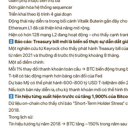
Giảm phụ thuộc bên thứ ba
Đơn giản hóa hệ thống sequencer
Triển khai theo lộ trình 4 giai đoạn
Động thái này diễn ra trong bối cảnh Vitalik Buterin gần đây cho 
Ethereum L1 đã cải thiện khả năng mở rộng.
Hiện có hơn 128 mạng L2 đang hoạt động – cho thấy cạnh tranh 
Báo cáo: Treasury bill mới là biến số thực sự dẫn dắt gi
Một nghiên cứu từ Keyrock cho thấy phát hành Treasury bill c
từ năm 2021 và thường đi trước thị trường khoảng 8 tháng.
Một số điểm chính:
Mỗi 1% thay đổi thanh khoản toàn cầu → BTC biến động trung b
T-bill có tác động mạnh hơn bảng cân đối của Fed
Dự báo Mỹ có thể phát hành 600–800 tỷ USD T-bill/năm đến 2
Nếu kịch bản này diễn ra, chu kỳ thanh khoản mới có thể hình 
Tín hiệu từng xuất hiện trước cú tăng 1,900% của Bitcoi
Dữ liệu on-chain cho thấy chỉ báo “Short-Term Holder Stress” c
2018.
Trong lịch sử:
Tín hiệu tương tự năm 2018 → BTC tăng ~150% trong năm sau