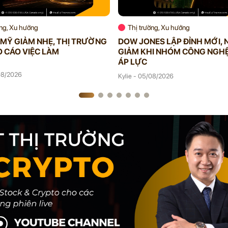
ờng, Xu hướng
Thị trường, Xu hướng
MỸ GIẢM NHẸ, THỊ TRƯỜNG
DOW JONES LẬP ĐỈNH MỚI,
 CÁO VIỆC LÀM
GIẢM KHI NHÓM CÔNG NGHỆ
ÁP LỰC
/08/2026
Kylie - 05/08/2026