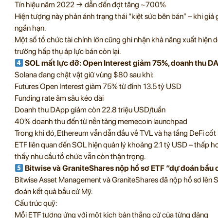
Tín hiệu năm 2022 → dẫn đến đợt tăng ~700%
Hiện tượng này phản ánh trạng thái “kiệt sức bên bán” – khi giá 
ngắn hạn.
Một số tổ chức tài chính lớn cũng ghi nhận khả năng xuất hiện dò
trường hấp thụ áp lực bán còn lại.
SOL mất lực đỡ: Open Interest giảm 75%, doanh thu D
Solana đang chật vật giữ vùng $80 sau khi:
Futures Open Interest giảm 75% từ đỉnh 13.5 tỷ USD
Funding rate âm sâu kéo dài
Doanh thu DApp giảm còn 22.8 triệu USD/tuần
40% doanh thu đến từ nền tảng memecoin launchpad
Trong khi đó, Ethereum vẫn dẫn đầu về TVL và hạ tầng DeFi cốt l
ETF liên quan đến SOL hiện quản lý khoảng 2.1 tỷ USD – thấp h
thấy nhu cầu tổ chức vẫn còn thận trọng.
Bitwise và GraniteShares nộp hồ sơ ETF “dự đoán bầu 
Bitwise Asset Management và GraniteShares đã nộp hồ sơ lên 
đoán kết quả bầu cử Mỹ.
Cấu trúc quỹ:
Mỗi ETF tương ứng với một kịch bản thắng cử của từng đảng