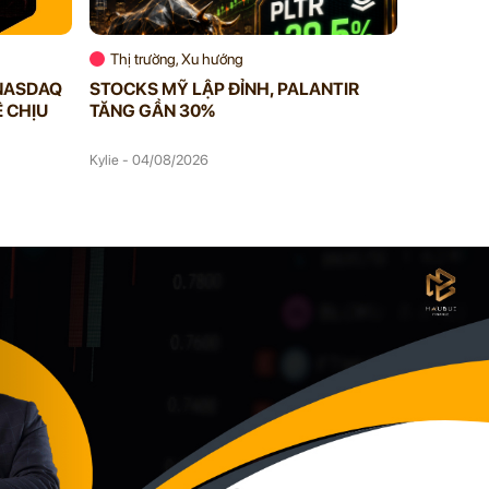
Thị trường, Xu hướng
Thị trườ
 NASDAQ
STOCKS MỸ LẬP ĐỈNH, PALANTIR
DOW JON
 CHỊU
TĂNG GẦN 30%
DẦU GI
Kylie - 04/08/2026
Kylie - 03/