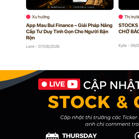
Xu hướng
Thị trư
App Mau Bui Finance – Giải Pháp Nâng
STOCKS 
Cấp Tư Duy Tinh Gọn Cho Người Bận
CHỜ BÁO
Rộn
Kylie - 06
Lami - 07/08/2026