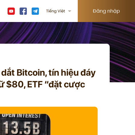
Đăng nhập
Tiếng Việt
dắt Bitcoin, tín hiệu đáy
iữ $80, ETF “đặt cược