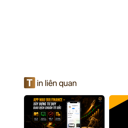
T
in liên quan