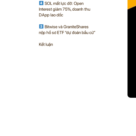
SOL mất lực đỡ: Open
Interest giảm 75%, doanh thu
DApp lao dốc
Bitwise và GraniteShares
nộp hồ sơ ETF “dự đoán bầu cử”
Kết luận