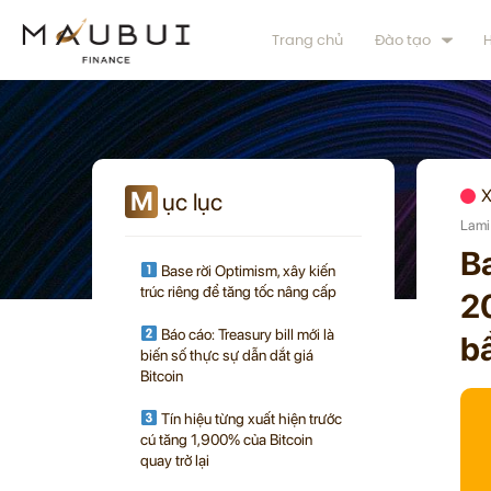
Trang chủ
Đào tạo
H
M
X
ục lục
Lami
Ba
Base rời Optimism, xây kiến
trúc riêng để tăng tốc nâng cấp
20
Báo cáo: Treasury bill mới là
b
biến số thực sự dẫn dắt giá
Bitcoin
Tín hiệu từng xuất hiện trước
cú tăng 1,900% của Bitcoin
quay trở lại