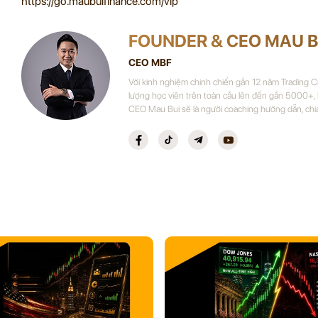
https://go.maubuifinance.com/vip
FOUNDER & CEO MAU B
CEO MBF
Với kinh nghiệm chinh chiến gần 12 năm Trading 
lượng học viên trên toàn cầu lên đến gần 5000+,
CEO Mau Bui sẽ là người coaching hướng dẫn, chi