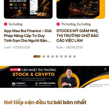
Xu hướng
Thị trường, Xu hướng
App Mau Bui Finance – Giải
STOCKS MỸ GIẢM NHẸ,
Pháp Nâng Cấp Tư Duy
THỊ TRƯỜNG CHỜ BÁO
Tinh Gọn Cho Người Bận
CÁO VIỆC LÀM
Rộn
Lami - 07/08/2026
Kylie - 06/08/2026
Nơi tiếp cận đầu tư bài bản nhất