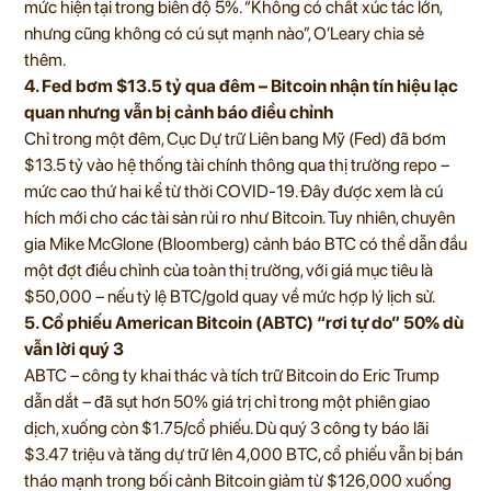
mức hiện tại trong biên độ 5%. “Không có chất xúc tác lớn,
nhưng cũng không có cú sụt mạnh nào”, O’Leary chia sẻ
thêm.
4. Fed bơm $13.5 tỷ qua đêm – Bitcoin nhận tín hiệu lạc
quan nhưng vẫn bị cảnh báo điều chỉnh
Chỉ trong một đêm, Cục Dự trữ Liên bang Mỹ (Fed) đã bơm
$13.5 tỷ vào hệ thống tài chính thông qua thị trường repo –
mức cao thứ hai kể từ thời COVID-19. Đây được xem là cú
hích mới cho các tài sản rủi ro như Bitcoin. Tuy nhiên, chuyên
gia Mike McGlone (Bloomberg) cảnh báo BTC có thể dẫn đầu
một đợt điều chỉnh của toàn thị trường, với giá mục tiêu là
$50,000 – nếu tỷ lệ BTC/gold quay về mức hợp lý lịch sử.
5. Cổ phiếu American Bitcoin (ABTC) “rơi tự do” 50% dù
vẫn lời quý 3
ABTC – công ty khai thác và tích trữ Bitcoin do Eric Trump
dẫn dắt – đã sụt hơn 50% giá trị chỉ trong một phiên giao
dịch, xuống còn $1.75/cổ phiếu. Dù quý 3 công ty báo lãi
$3.47 triệu và tăng dự trữ lên 4,000 BTC, cổ phiếu vẫn bị bán
tháo mạnh trong bối cảnh Bitcoin giảm từ $126,000 xuống