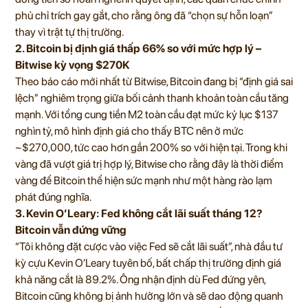
phủ chỉ trích gay gắt, cho rằng ông đã “chọn sự hỗn loạn”
thay vì trật tự thị trường.
2. Bitcoin bị định giá thấp 66% so với mức hợp lý –
Bitwise kỳ vọng $270K
Theo báo cáo mới nhất từ Bitwise, Bitcoin đang bị “định giá sai
lệch” nghiêm trọng giữa bối cảnh thanh khoản toàn cầu tăng
mạnh. Với tổng cung tiền M2 toàn cầu đạt mức kỷ lục $137
nghìn tỷ, mô hình định giá cho thấy BTC nên ở mức
~$270,000, tức cao hơn gần 200% so với hiện tại. Trong khi
vàng đã vượt giá trị hợp lý, Bitwise cho rằng đây là thời điểm
vàng để Bitcoin thể hiện sức mạnh như một hàng rào lạm
phát đúng nghĩa.
3. Kevin O’Leary: Fed không cắt lãi suất tháng 12?
Bitcoin vẫn đứng vững
“Tôi không đặt cược vào việc Fed sẽ cắt lãi suất”, nhà đầu tư
kỳ cựu Kevin O’Leary tuyên bố, bất chấp thị trường định giá
khả năng cắt là 89.2%. Ông nhận định dù Fed đứng yên,
Bitcoin cũng không bị ảnh hưởng lớn và sẽ dao động quanh