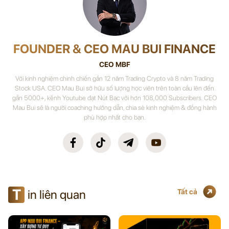
FOUNDER & CEO MAU BUI FINANCE
CEO MBF
Với kinh nghiệm chinh chiến gần 12 năm Trading Crypto và 8 năm Trading
Stock USA. CEO Mau Bui sở hữu số lượng học viên trên toàn cầu lên đến
gần 5000+, kênh Youtube đạt Nút Bạc với hơn 108,000 Subscribers. CEO
Mau Bui sẽ là người coaching hướng dẫn, chia sẻ kinh nghiệm & đồng hành
phù hợp nhất cho bạn.
T
in liên quan
Tất cả