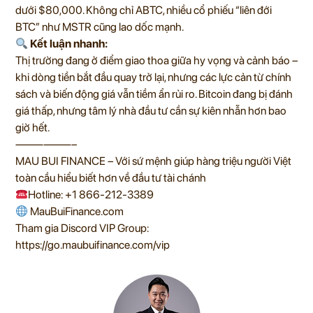
dưới $80,000. Không chỉ ABTC, nhiều cổ phiếu “liên đới
BTC” như MSTR cũng lao dốc mạnh.
Kết luận nhanh:
Thị trường đang ở điểm giao thoa giữa hy vọng và cảnh báo –
khi dòng tiền bắt đầu quay trở lại, nhưng các lực cản từ chính
sách và biến động giá vẫn tiềm ẩn rủi ro. Bitcoin đang bị đánh
giá thấp, nhưng tâm lý nhà đầu tư cần sự kiên nhẫn hơn bao
giờ hết.
——————–
MAU BUI FINANCE – Với sứ mệnh giúp hàng triệu người Việt
toàn cầu hiểu biết hơn về đầu tư tài chánh
Hotline: +1 866-212-3389
MauBuiFinance.com
Tham gia Discord VIP Group:
https://go.maubuifinance.com/vip