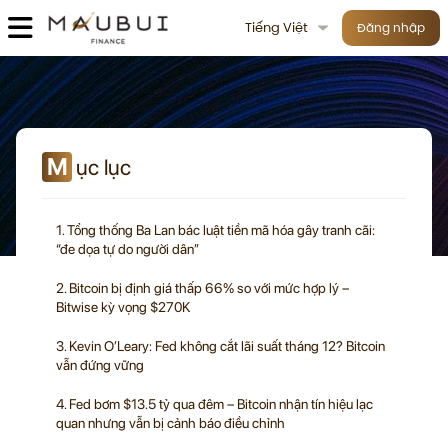
Tiếng Việt
Đăng nhập
M
ục lục
1. Tổng thống Ba Lan bác luật tiền mã hóa gây tranh cãi:
“đe dọa tự do người dân”
2. Bitcoin bị định giá thấp 66% so với mức hợp lý –
Bitwise kỳ vọng $270K
3. Kevin O’Leary: Fed không cắt lãi suất tháng 12? Bitcoin
vẫn đứng vững
4. Fed bơm $13.5 tỷ qua đêm – Bitcoin nhận tín hiệu lạc
quan nhưng vẫn bị cảnh báo điều chỉnh