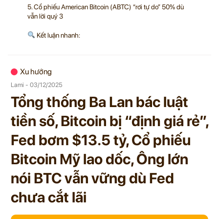
5. Cổ phiếu American Bitcoin (ABTC) “rơi tự do” 50% dù
vẫn lời quý 3
Kết luận nhanh:
Xu hướng
Lami - 03/12/2025
Tổng thống Ba Lan bác luật
tiền số, Bitcoin bị “định giá rẻ”,
Fed bơm $13.5 tỷ, Cổ phiếu
Bitcoin Mỹ lao dốc, Ông lớn
nói BTC vẫn vững dù Fed
chưa cắt lãi