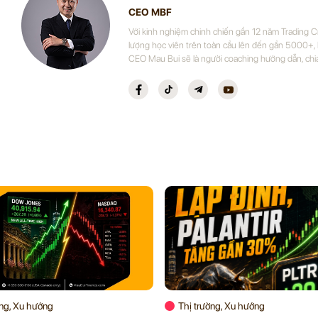
CEO MBF
Với kinh nghiệm chinh chiến gần 12 năm Trading 
lượng học viên trên toàn cầu lên đến gần 5000+,
CEO Mau Bui sẽ là người coaching hướng dẫn, chi
ờng, Xu hướng
Thị trường, Xu hướng