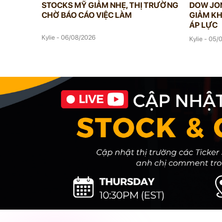
STOCKS MỸ GIẢM NHẸ, THỊ TRƯỜNG
DOW JON
CHỜ BÁO CÁO VIỆC LÀM
GIẢM KH
ÁP LỰC
Kylie - 06/08/2026
Kylie - 05