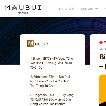
Trang chủ
Đào tạo
H
M
X
ục lục
Lami
B
1. Bitcoin (BTC) – Kỳ Vọng Tăng
Vọt Nhờ ETF và Nguồn Cầu Từ
–
Tổ Chức
2. Ethereum (ETH) – Đột Phá
Nhờ Layer-2 Và Tài Chính Phi
Tập Trung Tổ Chức
3. Dogecoin (DOGE) – Hy Vọng
Tái Xuất Nhờ Sức Mạnh Cộng
Đồng Và Văn Hóa Internet