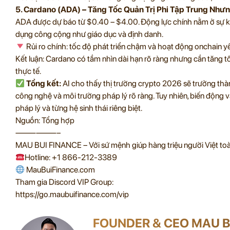
5. Cardano (ADA) – Tăng Tốc Quản Trị Phi Tập Trung Như
ADA được dự báo từ $0.40 – $4.00. Động lực chính nằm ở sự kiện
dụng công cộng như giáo dục và định danh.
Rủi ro chính: tốc độ phát triển chậm và hoạt động onchain yếu
Kết luận: Cardano có tầm nhìn dài hạn rõ ràng nhưng cần tăng tố
thực tế.
Tổng kết:
AI cho thấy thị trường crypto 2026 sẽ trưởng thàn
công nghệ và môi trường pháp lý rõ ràng. Tuy nhiên, biến động vẫ
pháp lý và từng hệ sinh thái riêng biệt.
Nguồn: Tổng hợp
——————–
MAU BUI FINANCE – Với sứ mệnh giúp hàng triệu người Việt toàn
Hotline: +1 866-212-3389
MauBuiFinance.com
Tham gia Discord VIP Group:
https://go.maubuifinance.com/vip
FOUNDER & CEO MAU B