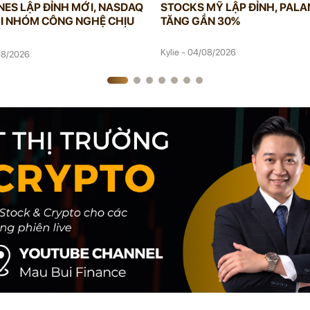
ES LẬP ĐỈNH MỚI, NASDAQ
STOCKS MỸ LẬP ĐỈNH, PALA
I NHÓM CÔNG NGHỆ CHỊU
TĂNG GẦN 30%
Kylie - 04/08/2026
/08/2026