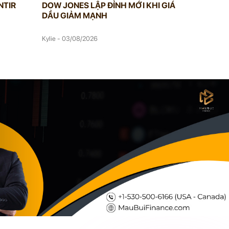
NTIR
DOW JONES LẬP ĐỈNH MỚI KHI GIÁ
GIÁ DẦU
DẦU GIẢM MẠNH
KẾ HOẠC
Kylie - 03/08/2026
Kylie - 02/