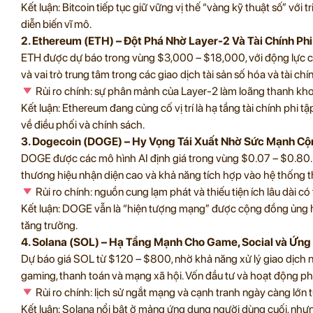
Kết luận: Bitcoin tiếp tục giữ vững vị thế “vàng kỹ thuật số” với 
diễn biến vĩ mô.
2. Ethereum (ETH) – Đột Phá Nhờ Layer-2 Và Tài Chính Ph
ETH được dự báo trong vùng $3,000 – $18,000, với động lực chí
và vai trò trung tâm trong các giao dịch tài sản số hóa và tài chí
Rủi ro chính: sự phân mảnh của Layer-2 làm loãng thanh khoả
Kết luận: Ethereum đang củng cố vị trí là hạ tầng tài chính phi 
về điều phối và chính sách.
3. Dogecoin (DOGE) – Hy Vọng Tái Xuất Nhờ Sức Mạnh Cộ
DOGE được các mô hình AI định giá trong vùng $0.07 – $0.80.
thương hiệu nhận diện cao và khả năng tích hợp vào hệ thống t
Rủi ro chính: nguồn cung lạm phát và thiếu tiện ích lâu dài c
Kết luận: DOGE vẫn là “hiện tượng mạng” được cộng đồng ủng 
tăng trưởng.
4. Solana (SOL) – Hạ Tầng Mạnh Cho Game, Social và Ứn
Dự báo giá SOL từ $120 – $800, nhờ khả năng xử lý giao dịch n
gaming, thanh toán và mạng xã hội. Vốn đầu tư và hoạt động phát
Rủi ro chính: lịch sử ngắt mạng và cạnh tranh ngày càng lớn
Kết luận: Solana nổi bật ở mảng ứng dụng người dùng cuối, nhưn