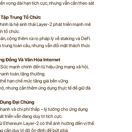
triển vọng dài hạn tích cực, nhưng vẫn cần theo sát
i Tập Trung Tổ Chức
nh là hệ sinh thái Layer-2 phát triển mạnh mẽ
nh tổ chức.
n, cộng thêm rủi ro pháp lý về staking và DeFi.
tập trung toàn cầu, nhưng vẫn đối mặt thách thức
ng Đồng Và Văn Hóa Internet
 Sức mạnh chính đến từ hiệu ứng mạng xã hội,
hanh toán, tặng thưởng.
ó thể hạn chế mức tăng giá bền vững.
hộ, nhưng cần thêm ứng dụng thực tế để giữ đà
g Dụng Đại Chúng
hanh và chi phí thấp – lý tưởng cho ứng dụng
 triển vẫn đang duy trì tích cực.
 từ Ethereum Layer-2 có thể ảnh hưởng đến vị thế.
g cần duy trì độ ổn định để bứt phá.