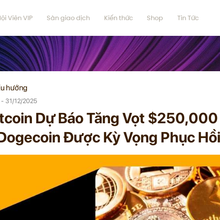
ội Viên VIP
Sàn giao dịch
Kiến thức
Shop
Tin Tức
u hướng
 - 31/12/2025
itcoin Dự Báo Tăng Vọt $250,000
 Dogecoin Được Kỳ Vọng Phục Hồ