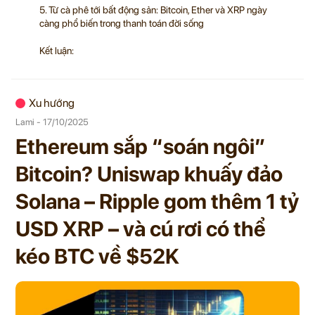
5. Từ cà phê tới bất động sản: Bitcoin, Ether và XRP ngày
càng phổ biến trong thanh toán đời sống
Kết luận:
Xu hướng
Lami - 17/10/2025
Ethereum sắp “soán ngôi”
Bitcoin? Uniswap khuấy đảo
Solana – Ripple gom thêm 1 tỷ
USD XRP – và cú rơi có thể
kéo BTC về $52K