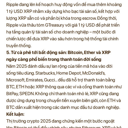
Ripple đang lên kế hoạch huy động vốn để mua thêm khoảng
1 tỷ USD XRP nhằm xây dựng kho bạc tài sản số, kết hợp với
lượng XRP sẵn có và phần bị khóa trong escrow. Đồng thời,
Ripple vừa thâu tóm GTreasury với giá 1 tỷ USD để phát triển
hạ tầng quản lý tài sản số cho doanh nghiệp – một bước đi
chiến lược để đưa XRP vào sâu hơn trong hệ thống tài chính
truyền thống.
5. Từ cà phê tới bất động sản: Bitcoin, Ether và XRP
ngày càng phổ biến trong thanh toán đời sống
Năm 2025 đánh dấu sự lan rộng của tiền mã hóa vào đời
sống tiêu dùng. Starbucks, Home Depot, McDonald’s,
Microsoft, Emirates, Gucci… đều đã hỗ trợ thanh toán bằng
BTC, ETH hoặc XRP thông qua các ví và cổng thanh toán như
BitPay, SPEDN. Không chỉ thanh toán nhỏ lẻ, XRP cũng đang
được ứng dụng trong chuyển tiền xuyên biên giới, còn ETH và
BTC dần xuất hiện trong các danh mục đầu tư doanh nghiệp.
Kết luận:
Thị trường crypto 2025 đang chứng kiến một bước ngoặt
lớn: Bitcoin có thể điều chỉnh sâu, nhưng Ethereum, XRP và hệ