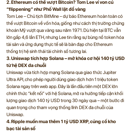
2. Ethereum có thể vượt Bitcoin? Tom Lee ví von cú
“flippening” như Phố Wall lật đổ vàng
Tom Lee – Chủ tịch BitMine – dự báo Ethereum hoàn toàn có
thể vượt Bitcoin về vốn hóa, giống như cách thị trường chứng
khoán Mỹ vượt qua vàng sau năm 1971. Dù hiện tại BTC vẫn
lớn gấp 4,6 lần ETH, nhưng Lee tin rằng sự bùng nổ token hóa
tài sản và ứng dụng thực tế sẽ là bàn đạp cho Ethereum
thống trị hệ sinh thái tài chính số tương lai.
3. Uniswap tích hợp Solana – mở khóa cơ hội 140 tỷ USD
từ hệ DEX đa chuỗi
Uniswap vừa tích hợp mạng Solana qua giao thức Jupiter
Ultra API, cho phép người dùng giao dịch hơn 1 triệu token
Solana ngay trên web app. Đây là lần đầu tiên một DEX lớn
chính thức “kết nối” với hệ Solana, mở ra hướng tiếp cận khối
lượng giao dịch 140 tỷ USD trong 30 ngày qua – một bước đi
quan trọng cho tham vọng thống lĩnh DEX đa chuỗi của
Uniswap.
4. Ripple muốn mua thêm 1 tỷ USD XRP, củng cố kho
bạc tài sản số