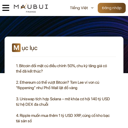
Tiếng Việt
Đăng nhập
M
ục lục
1. Bitcoin đối mặt cú điều chỉnh 50%, chu kỳ tăng giá có
thể đã kết thúc?
2. Ethereum có thể vượt Bitcoin? Tom Lee ví von cú
“flippening” như Phố Wall lật đổ vàng
3. Uniswap tích hợp Solana – mở khóa cơ hội 140 tỷ USD
từ hệ DEX đa chuỗi
4. Ripple muốn mua thêm 1 tỷ USD XRP, củng cố kho bạc
tài sản số