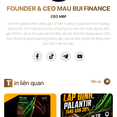
FOUNDER & CEO MAU BUI FINANCE
CEO MBF
Với kinh nghiệm chinh chiến gần 12 năm Trading Crypto và 8 năm Trading
Stock USA. CEO Mau Bui sở hữu số lượng học viên trên toàn cầu lên đến
gần 5000+, kênh Youtube đạt Nút Bạc với hơn 108,000 Subscribers. CEO
Mau Bui sẽ là người coaching hướng dẫn, chia sẻ kinh nghiệm & đồng hành
phù hợp nhất cho bạn.
T
in liên quan
Tất cả