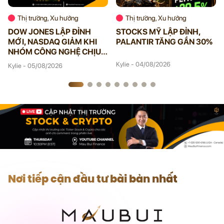
Thị trường, Xu hướng
Thị trường, Xu hướng
DOW JONES LẬP ĐỈNH
STOCKS MỸ LẬP ĐỈNH,
MỚI, NASDAQ GIẢM KHI
PALANTIR TĂNG GẦN 30%
NHÓM CÔNG NGHỆ CHỊU
ÁP LỰC
Kylie - 04/08/2026
Kylie - 05/08/2026
Nơi tiếp cận đầu tư bài bản nhất