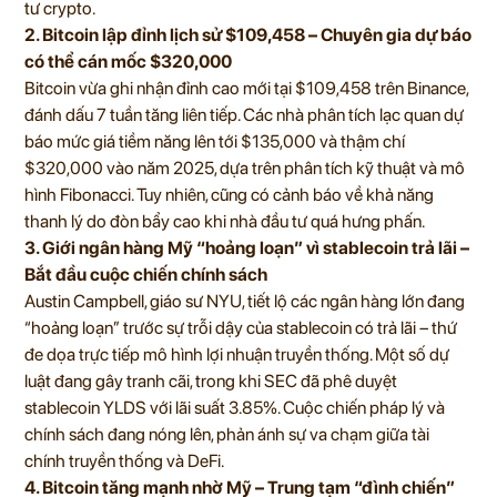
tư crypto.
2. Bitcoin lập đỉnh lịch sử $109,458 – Chuyên gia dự báo
có thể cán mốc $320,000
Bitcoin vừa ghi nhận đỉnh cao mới tại $109,458 trên Binance,
đánh dấu 7 tuần tăng liên tiếp. Các nhà phân tích lạc quan dự
báo mức giá tiềm năng lên tới $135,000 và thậm chí
$320,000 vào năm 2025, dựa trên phân tích kỹ thuật và mô
hình Fibonacci. Tuy nhiên, cũng có cảnh báo về khả năng
thanh lý do đòn bẩy cao khi nhà đầu tư quá hưng phấn.
3. Giới ngân hàng Mỹ “hoảng loạn” vì stablecoin trả lãi –
Bắt đầu cuộc chiến chính sách
Austin Campbell, giáo sư NYU, tiết lộ các ngân hàng lớn đang
“hoảng loạn” trước sự trỗi dậy của stablecoin có trả lãi – thứ
đe dọa trực tiếp mô hình lợi nhuận truyền thống. Một số dự
luật đang gây tranh cãi, trong khi SEC đã phê duyệt
stablecoin YLDS với lãi suất 3.85%. Cuộc chiến pháp lý và
chính sách đang nóng lên, phản ánh sự va chạm giữa tài
chính truyền thống và DeFi.
4. Bitcoin tăng mạnh nhờ Mỹ – Trung tạm “đình chiến”