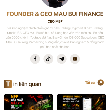
FOUNDER & CEO MAU BUI FINANCE
CEO MBF
Với kinh nghiệm chinh chiến gần 12 năm Trading Crypto và 8 năm Trading
Stock USA. CEO Mau Bui sở hữu số lượng học viên trên toàn cầu lên đến
gần 5000+, kênh Youtube đạt Nút Bạc với hơn 108,000 Subscribers. CEO
Mau Bui sẽ là người coaching hướng dẫn, chia sẻ kinh nghiệm & đồng hành
phù hợp nhất cho bạn.
T
in liên quan
Tất cả