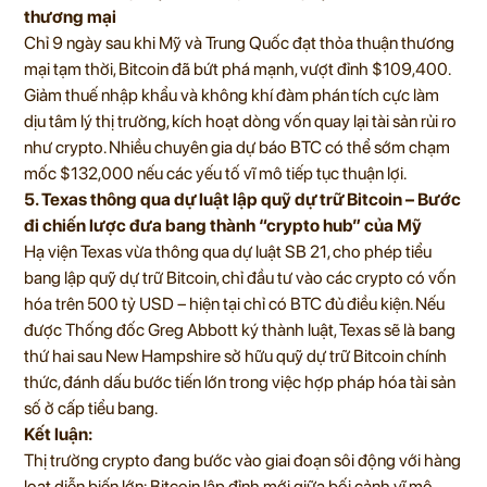
thương mại
Chỉ 9 ngày sau khi Mỹ và Trung Quốc đạt thỏa thuận thương
mại tạm thời, Bitcoin đã bứt phá mạnh, vượt đỉnh $109,400.
Giảm thuế nhập khẩu và không khí đàm phán tích cực làm
dịu tâm lý thị trường, kích hoạt dòng vốn quay lại tài sản rủi ro
như crypto. Nhiều chuyên gia dự báo BTC có thể sớm chạm
mốc $132,000 nếu các yếu tố vĩ mô tiếp tục thuận lợi.
5. Texas thông qua dự luật lập quỹ dự trữ Bitcoin – Bước
đi chiến lược đưa bang thành “crypto hub” của Mỹ
Hạ viện Texas vừa thông qua dự luật SB 21, cho phép tiểu
bang lập quỹ dự trữ Bitcoin, chỉ đầu tư vào các crypto có vốn
hóa trên 500 tỷ USD – hiện tại chỉ có BTC đủ điều kiện. Nếu
được Thống đốc Greg Abbott ký thành luật, Texas sẽ là bang
thứ hai sau New Hampshire sở hữu quỹ dự trữ Bitcoin chính
thức, đánh dấu bước tiến lớn trong việc hợp pháp hóa tài sản
số ở cấp tiểu bang.
Kết luận:
Thị trường crypto đang bước vào giai đoạn sôi động với hàng
loạt diễn biến lớn: Bitcoin lập đỉnh mới giữa bối cảnh vĩ mô