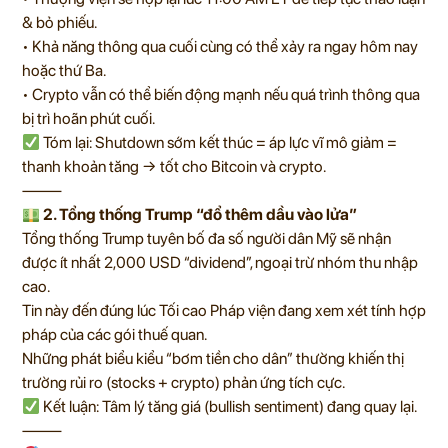
& bỏ phiếu.
• Khả năng thông qua cuối cùng có thể xảy ra ngay hôm nay
hoặc thứ Ba.
• Crypto vẫn có thể biến động mạnh nếu quá trình thông qua
bị trì hoãn phút cuối.
Tóm lại: Shutdown sớm kết thúc = áp lực vĩ mô giảm =
thanh khoản tăng → tốt cho Bitcoin và crypto.
⸻
2. Tổng thống Trump “đổ thêm dầu vào lửa”
Tổng thống Trump tuyên bố đa số người dân Mỹ sẽ nhận
được ít nhất 2,000 USD “dividend”, ngoại trừ nhóm thu nhập
cao.
Tin này đến đúng lúc Tối cao Pháp viện đang xem xét tính hợp
pháp của các gói thuế quan.
Những phát biểu kiểu “bơm tiền cho dân” thường khiến thị
trường rủi ro (stocks + crypto) phản ứng tích cực.
Kết luận: Tâm lý tăng giá (bullish sentiment) đang quay lại.
⸻