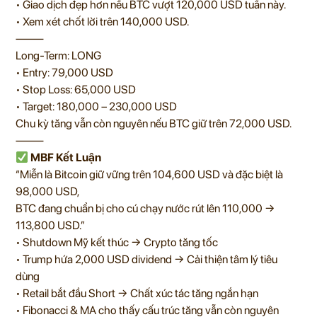
• Giao dịch đẹp hơn nếu BTC vượt 120,000 USD tuần này.
• Xem xét chốt lời trên 140,000 USD.
⸻
Long-Term: LONG
• Entry: 79,000 USD
• Stop Loss: 65,000 USD
• Target: 180,000 – 230,000 USD
Chu kỳ tăng vẫn còn nguyên nếu BTC giữ trên 72,000 USD.
⸻
MBF Kết Luận
“Miễn là Bitcoin giữ vững trên 104,600 USD và đặc biệt là
98,000 USD,
BTC đang chuẩn bị cho cú chạy nước rút lên 110,000 →
113,800 USD.”
• Shutdown Mỹ kết thúc → Crypto tăng tốc
• Trump hứa 2,000 USD dividend → Cải thiện tâm lý tiêu
dùng
• Retail bắt đầu Short → Chất xúc tác tăng ngắn hạn
• Fibonacci & MA cho thấy cấu trúc tăng vẫn còn nguyên