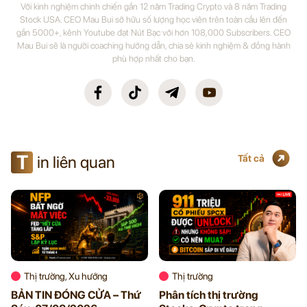
Với kinh nghiệm chinh chiến gần 12 năm Trading Crypto và 8 năm Trading
Stock USA. CEO Mau Bui sở hữu số lượng học viên trên toàn cầu lên đến
gần 5000+, kênh Youtube đạt Nút Bạc với hơn 108,000 Subscribers. CEO
Mau Bui sẽ là người coaching hướng dẫn, chia sẻ kinh nghiệm & đồng hành
phù hợp nhất cho bạn.
T
in liên quan
Tất cả
Thị trường, Xu hướng
Thị trường
BẢN TIN ĐÓNG CỬA – Thứ
Phân tích thị trường