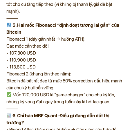
tốt cho cú tăng tiếp theo (vì khi họ bị thanh lý, giá dễ bật
mạnh).
⸻
5. Hai mốc Fibonacci “định đoạt tương lai gần” của
Bitcoin
Fibonacci 1 (đáy gần nhất → hướng ATH):
Các mốc cần theo dõi:
• 107,300 USD
• 110,900 USD
• 113,800 USD
Fibonacci 2 (khung lớn theo năm):
Bitcoin đã bật rất đẹp từ mức 50% correction, dấu hiệu mạnh
của chu kỳ bull bền vững.
Mốc 120,000 USD là “game changer” cho chu kỳ lớn,
nhưng kỳ vọng đạt ngay trong tuần này là hơi lạc quan.
⸻
6. Chỉ báo MBF Quant: Điều gì đang dẫn dắt thị
trường?
• Biyond Atlas: Giảm nhẹ vài điểm → Cần giảm sâu hơn để