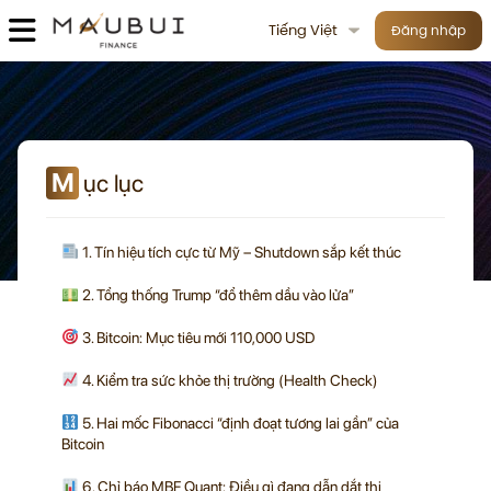
Tiếng Việt
Đăng nhập
M
ục lục
1. Tín hiệu tích cực từ Mỹ – Shutdown sắp kết thúc
2. Tổng thống Trump “đổ thêm dầu vào lửa”
3. Bitcoin: Mục tiêu mới 110,000 USD
4. Kiểm tra sức khỏe thị trường (Health Check)
5. Hai mốc Fibonacci “định đoạt tương lai gần” của
Bitcoin
6. Chỉ báo MBF Quant: Điều gì đang dẫn dắt thị