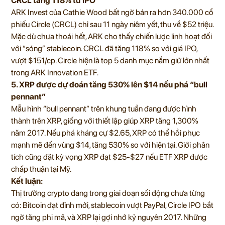
CRCL tăng 118% từ IPO
ARK Invest của Cathie Wood bất ngờ bán ra hơn 340.000 cổ
phiếu Circle (CRCL) chỉ sau 11 ngày niêm yết, thu về $52 triệu.
Mặc dù chưa thoái hết, ARK cho thấy chiến lược linh hoạt đối
với “sóng” stablecoin. CRCL đã tăng 118% so với giá IPO,
vượt $151/cp. Circle hiện là top 5 danh mục nắm giữ lớn nhất
trong ARK Innovation ETF.
5. XRP được dự đoán tăng 530% lên $14 nếu phá “bull
pennant”
Mẫu hình “bull pennant” trên khung tuần đang được hình
thành trên XRP, giống với thiết lập giúp XRP tăng 1,300%
năm 2017. Nếu phá kháng cự $2.65, XRP có thể hồi phục
mạnh mẽ đến vùng $14, tăng 530% so với hiện tại. Giới phân
tích cũng đặt kỳ vọng XRP đạt $25-$27 nếu ETF XRP được
chấp thuận tại Mỹ.
Kết luận:
Thị trường crypto đang trong giai đoạn sối động chưa từng
có: Bitcoin đạt đỉnh mới, stablecoin vượt PayPal, Circle IPO bắt
ngờ tăng phi mã, và XRP lại gợi nhớ kỷ nguyên 2017. Những