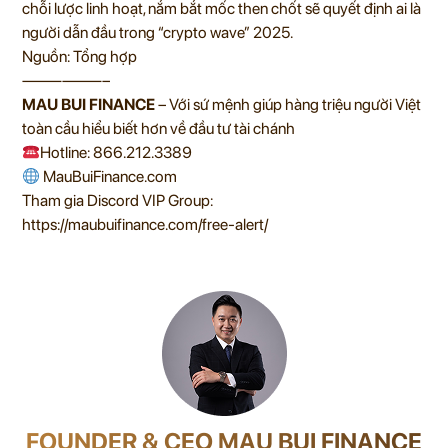
chỗi lược linh hoạt, nắm bắt mốc then chốt sẽ quyết định ai là
người dẫn đầu trong “crypto wave” 2025.
Nguồn: Tổng hợp
——————–
MAU BUI FINANCE
– Với sứ mệnh giúp hàng triệu người Việt
toàn cầu hiểu biết hơn về đầu tư tài chánh
Hotline: 866.212.3389
MauBuiFinance.com
Tham gia Discord VIP Group:
https://maubuifinance.com/free-alert/
FOUNDER & CEO MAU BUI FINANCE