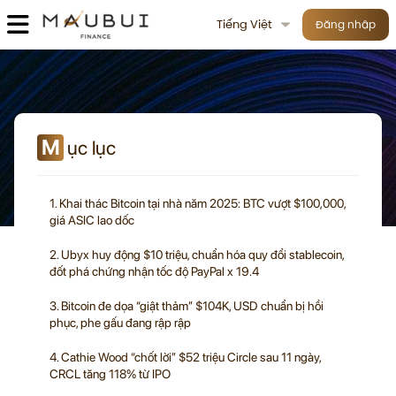
Tiếng Việt
Đăng nhập
M
ục lục
1. Khai thác Bitcoin tại nhà năm 2025: BTC vượt $100,000,
giá ASIC lao dốc
2. Ubyx huy động $10 triệu, chuẩn hóa quy đổi stablecoin,
đốt phá chứng nhận tốc độ PayPal x 19.4
3. Bitcoin đe dọa “giật thảm” $104K, USD chuẩn bị hồi
phục, phe gấu đang rập rập
4. Cathie Wood “chốt lời” $52 triệu Circle sau 11 ngày,
CRCL tăng 118% từ IPO