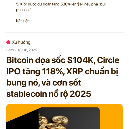
5. XRP được dự đoán tăng 530% lên $14 nếu phá “bull
pennant”
Kết luận:
Xu hướng
Lami - 18/06/2025
Bitcoin dọa sốc $104K, Circle
IPO tăng 118%, XRP chuẩn bị
bung nó, và cơn sốt
stablecoin nổ rộ 2025