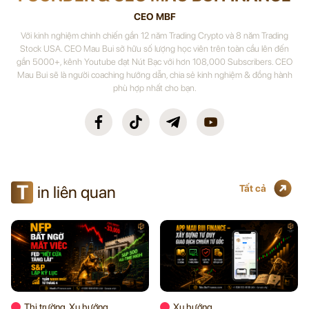
CEO MBF
Với kinh nghiệm chinh chiến gần 12 năm Trading Crypto và 8 năm Trading
Stock USA. CEO Mau Bui sở hữu số lượng học viên trên toàn cầu lên đến
gần 5000+, kênh Youtube đạt Nút Bạc với hơn 108,000 Subscribers. CEO
Mau Bui sẽ là người coaching hướng dẫn, chia sẻ kinh nghiệm & đồng hành
phù hợp nhất cho bạn.
T
in liên quan
Tất cả
Thị trường, Xu hướng
Xu hướng