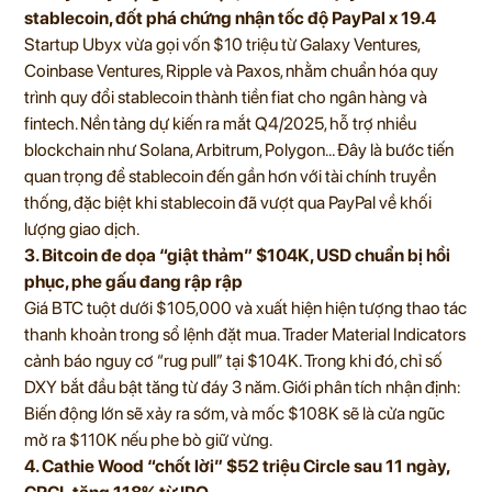
stablecoin, đốt phá chứng nhận tốc độ PayPal x 19.4
Startup Ubyx vừa gọi vốn $10 triệu từ Galaxy Ventures,
Coinbase Ventures, Ripple và Paxos, nhằm chuẩn hóa quy
trình quy đổi stablecoin thành tiền fiat cho ngân hàng và
fintech. Nền tảng dự kiến ra mắt Q4/2025, hỗ trợ nhiều
blockchain như Solana, Arbitrum, Polygon… Đây là bước tiến
quan trọng để stablecoin đến gần hơn với tài chính truyền
thống, đặc biệt khi stablecoin đã vượt qua PayPal về khối
lượng giao dịch.
3. Bitcoin đe dọa “giật thảm” $104K, USD chuẩn bị hồi
phục, phe gấu đang rập rập
Giá BTC tuột dưới $105,000 và xuất hiện hiện tượng thao tác
thanh khoản trong sổ lệnh đặt mua. Trader Material Indicators
cảnh báo nguy cơ “rug pull” tại $104K. Trong khi đó, chỉ số
DXY bắt đầu bật tăng từ đáy 3 năm. Giới phân tích nhận định:
Biến động lớn sẽ xảy ra sớm, và mốc $108K sẽ là cửa ngũc
mở ra $110K nếu phe bò giữ vừng.
4. Cathie Wood “chốt lời” $52 triệu Circle sau 11 ngày,