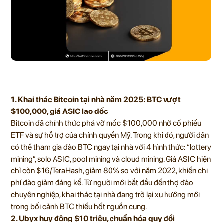
1. Khai thác Bitcoin tại nhà năm 2025: BTC vượt
$100,000, giá ASIC lao dốc
Bitcoin đã chính thức phá vỡ mốc $100,000 nhờ cố phiếu
ETF và sự hỗ trợ của chính quyền Mỹ. Trong khi đó, người dân
có thể tham gia đào BTC ngay tại nhà với 4 hình thức: “lottery
mining”, solo ASIC, pool mining và cloud mining. Giá ASIC hiện
chỉ còn $16/TeraHash, giảm 80% so với năm 2022, khiến chi
phí đào giảm đáng kể. Từ người mới bắt đầu đến thợ đào
chuyên nghiệp, khai thác tại nhà đang trở lại xu hướng mới
trong bối cảnh BTC thiếu hốt nguồn cung.
2. Ubyx huy động $10 triệu, chuẩn hóa quy đổi