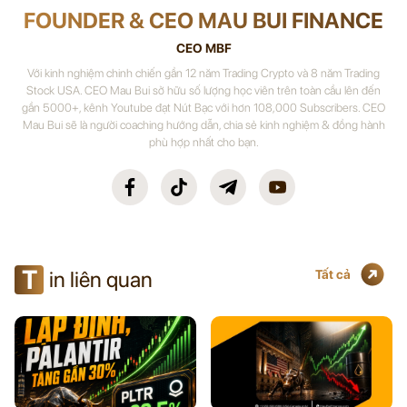
FOUNDER & CEO MAU BUI FINANCE
CEO MBF
Với kinh nghiệm chinh chiến gần 12 năm Trading Crypto và 8 năm Trading
Stock USA. CEO Mau Bui sở hữu số lượng học viên trên toàn cầu lên đến
gần 5000+, kênh Youtube đạt Nút Bạc với hơn 108,000 Subscribers. CEO
Mau Bui sẽ là người coaching hướng dẫn, chia sẻ kinh nghiệm & đồng hành
phù hợp nhất cho bạn.
T
in liên quan
Tất cả