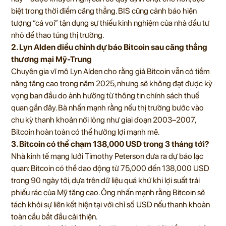
biệt trong thời điểm căng thẳng. BIS cũng cảnh báo hiện
tượng “cá voi” tận dụng sự thiếu kinh nghiệm của nhà đầu tư
nhỏ để thao túng thị trường.
2. Lyn Alden điều chỉnh dự báo Bitcoin sau căng thẳng
thương mại Mỹ-Trung
Chuyên gia vĩ mô Lyn Alden cho rằng giá Bitcoin vẫn có tiềm
năng tăng cao trong năm 2025, nhưng sẽ không đạt được kỳ
vọng ban đầu do ảnh hưởng từ thông tin chính sách thuế
quan gần đây. Bà nhấn mạnh rằng nếu thị trường bước vào
chu kỳ thanh khoản nới lỏng như giai đoạn 2003–2007,
Bitcoin hoàn toàn có thể hưởng lợi mạnh mẽ.
3. Bitcoin có thể chạm 138,000 USD trong 3 tháng tới?
Nhà kinh tế mạng lưới Timothy Peterson đưa ra dự báo lạc
quan: Bitcoin có thể dao động từ 75,000 đến 138,000 USD
trong 90 ngày tới, dựa trên dữ liệu quá khứ khi lợi suất trái
phiếu rác của Mỹ tăng cao. Ông nhấn mạnh rằng Bitcoin sẽ
tách khỏi sự liên kết hiện tại với chỉ số USD nếu thanh khoản
toàn cầu bắt đầu cải thiện.