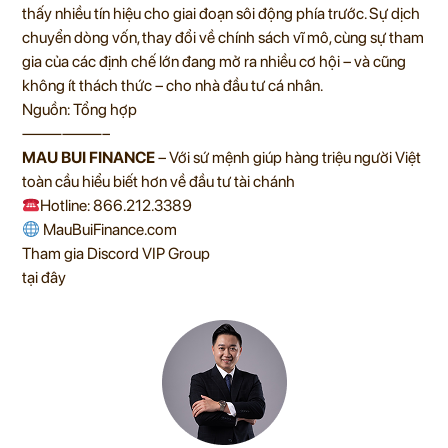
thấy nhiều tín hiệu cho giai đoạn sôi động phía trước. Sự dịch
chuyển dòng vốn, thay đổi về chính sách vĩ mô, cùng sự tham
gia của các định chế lớn đang mở ra nhiều cơ hội – và cũng
không ít thách thức – cho nhà đầu tư cá nhân.
Nguồn: Tổng hợp
——————–
MAU BUI FINANCE
– Với sứ mệnh giúp hàng triệu người Việt
toàn cầu hiểu biết hơn về đầu tư tài chánh
Hotline: 866.212.3389
MauBuiFinance.com
Tham gia Discord VIP Group
tại đây