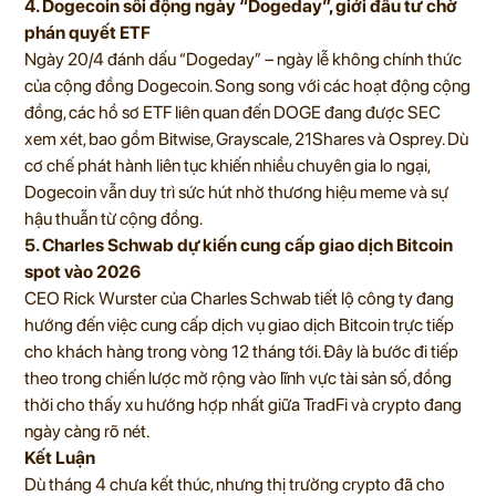
4. Dogecoin sôi động ngày “Dogeday”, giới đầu tư chờ
phán quyết ETF
Ngày 20/4 đánh dấu “Dogeday” – ngày lễ không chính thức
của cộng đồng Dogecoin. Song song với các hoạt động cộng
đồng, các hồ sơ ETF liên quan đến DOGE đang được SEC
xem xét, bao gồm Bitwise, Grayscale, 21Shares và Osprey. Dù
cơ chế phát hành liên tục khiến nhiều chuyên gia lo ngại,
Dogecoin vẫn duy trì sức hút nhờ thương hiệu meme và sự
hậu thuẫn từ cộng đồng.
5. Charles Schwab dự kiến cung cấp giao dịch Bitcoin
spot vào 2026
CEO Rick Wurster của Charles Schwab tiết lộ công ty đang
hướng đến việc cung cấp dịch vụ giao dịch Bitcoin trực tiếp
cho khách hàng trong vòng 12 tháng tới. Đây là bước đi tiếp
theo trong chiến lược mở rộng vào lĩnh vực tài sản số, đồng
thời cho thấy xu hướng hợp nhất giữa TradFi và crypto đang
ngày càng rõ nét.
Kết Luận
Dù tháng 4 chưa kết thúc, nhưng thị trường crypto đã cho