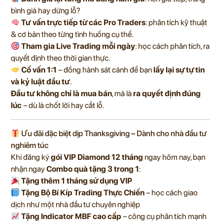
bình giá hay dừng lỗ?
Tư vấn trực tiếp từ các Pro Traders
: phân tích kỹ thuật
& cơ bản theo từng tình huống cụ thể.
Tham gia Live Trading mỗi ngày
: học cách phân tích, ra
quyết định theo thời gian thực.
Cố vấn 1:1
– đồng hành sát cánh để bạn
lấy lại sự tự tin
và kỷ luật đầu tư
.
Đầu tư không chỉ là mua bán
, mà là
ra quyết định đúng
lúc
– dù là chốt lời hay cắt lỗ.
Ưu đãi đặc biệt dịp Thanksgiving – Dành cho nhà đầu tư
nghiêm túc
Khi đăng ký
gói VIP Diamond 12 tháng
ngay hôm nay, bạn
nhận ngay
Combo quà tặng 3 trong 1
:
Tặng thêm 1 tháng sử dụng VIP
Tặng Bộ Bí Kíp Trading Thực Chiến
– học cách giao
dịch như một nhà đầu tư chuyên nghiệp
Tặng Indicator MBF cao cấp
– công cụ phân tích mạnh