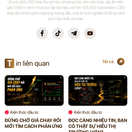
Stock USA. CEO Mau Bui sở hữu số lượng học viên trên toàn cầu lên đến
gần 5000+, kênh Youtube đạt Nút Bạc với hơn 108,000 Subscribers. CEO
Mau Bui sẽ là người coaching hướng dẫn, chia sẻ kinh nghiệm & đồng hành
phù hợp nhất cho bạn.
T
in liên quan
Tất cả
Kiến thức đầu tư
Kiến thức đầu tư
ĐỪNG CHỜ GIÁ CHẠY RỒI
ĐỌC CÀNG NHIỀU TIN, BẠN
MỚI TÌM CÁCH PHẢN ỨNG
CÓ THẬT SỰ HIỂU THỊ