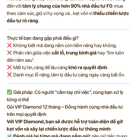
đến với
tâm lý chung của hơn 90% nhà đầu tư F0
: mua
theo cảm xúc, giữ vì hy vọng và… kẹt vốn vì
thiếu chiến lược
đầu tư rõ ràng
.
Thực tế bạn đang gặp phải điều gì?
Không biết mã đang nắm còn tiềm năng hay không.
Phân vân giữa việc
cắt lỗ, trung bình giá
hay “ôm luôn
đến năm sau”.
Mất tự tin, càng để lâu càng
khó ra quyết định
.
Danh mục lỗ nặng, tâm lý đầu tư càng ngày càng bất ổn.
Giải pháp: Có người “cầm tay chỉ việc”, cùng bạn xử lý
từng vị thế
Gói VIP Diamond 12 tháng – Đồng hành cùng nhà đầu tư
trên mọi quyết định
Với VIP Diamond, bạn sẽ được hỗ trợ toàn diện để gỡ
kẹt vốn và xây lại chiến lược đầu tư thông minh:
Đánh giá lại từng mã đang nắm giữ
: nên giữ tiếp, trung