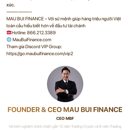
xúc.
——————–
MAU BUI FINANCE – Với sứ mệnh giúp hàng triệu người Việt
toàn cầu hiểu biết hơn về đầu tư tài chánh
Hotline: 866.212.3389
MauBuiFinance.com
Tham gia Discord VIP Group:
https://go.maubuifinance.com/vip2
FOUNDER & CEO MAU BUI FINANCE
CEO MBF
Với kinh nghiệm chinh chiến gần 12 năm Trading Crypto và 8 năm Trading