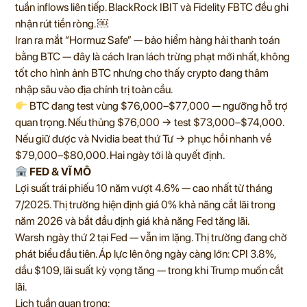
tuần inflows liên tiếp. BlackRock IBIT và Fidelity FBTC đều ghi
nhận rút tiền ròng. ￼
Iran ra mắt “Hormuz Safe” — bảo hiểm hàng hải thanh toán
bằng BTC — đây là cách Iran lách trừng phạt mới nhất, không
tốt cho hình ảnh BTC nhưng cho thấy crypto đang thâm
nhập sâu vào địa chính trị toàn cầu.
BTC đang test vùng $76,000–$77,000 — ngưỡng hỗ trợ
quan trọng. Nếu thủng $76,000 → test $73,000–$74,000.
Nếu giữ được và Nvidia beat thứ Tư → phục hồi nhanh về
$79,000–$80,000. Hai ngày tới là quyết định.
FED & VĨ MÔ
Lợi suất trái phiếu 10 năm vượt 4.6% — cao nhất từ tháng
7/2025. Thị trường hiện định giá 0% khả năng cắt lãi trong
năm 2026 và bắt đầu định giá khả năng Fed tăng lãi.
Warsh ngày thứ 2 tại Fed — vẫn im lặng. Thị trường đang chờ
phát biểu đầu tiên. Áp lực lên ông ngày càng lớn: CPI 3.8%,
dầu $109, lãi suất kỳ vọng tăng — trong khi Trump muốn cắt
lãi.
Lịch tuần quan trọng: