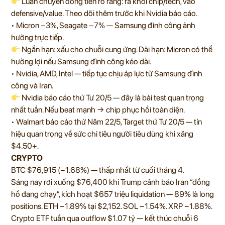
Luân chuyển dòng tiền rõ ràng: ra khỏi chip/tech, vào
defensive/value. Theo dõi thêm trước khi Nvidia báo cáo.
• Micron −3%, Seagate −7% — Samsung đình công ảnh
hưởng trực tiếp.
Ngắn hạn: xấu cho chuỗi cung ứng. Dài hạn: Micron có thể
hưởng lợi nếu Samsung đình công kéo dài.
• Nvidia, AMD, Intel — tiếp tục chịu áp lực từ Samsung đình
công và Iran.
Nvidia báo cáo thứ Tư 20/5 — đây là bài test quan trọng
nhất tuần. Nếu beat mạnh → chip phục hồi toàn diện.
• Walmart báo cáo thứ Năm 22/5, Target thứ Tư 20/5 — tín
hiệu quan trọng về sức chi tiêu người tiêu dùng khi xăng
$4.50+.
CRYPTO
BTC $76,915 (−1.68%) — thấp nhất từ cuối tháng 4.
Sáng nay rơi xuống $76,400 khi Trump cảnh báo Iran “đồng
hồ đang chạy”, kích hoạt $657 triệu liquidation — 89% là long
positions. ETH −1.89% tại $2,152. SOL −1.54%. XRP −1.88%.
Crypto ETF tuần qua outflow $1.07 tỷ — kết thúc chuỗi 6