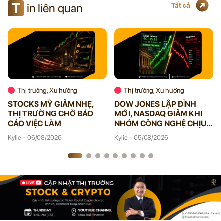
T
in liên quan
Tất cả
Thị trường, Xu hướng
Thị trường, Xu hướng
STOCKS MỸ GIẢM NHẸ,
DOW JONES LẬP ĐỈNH
THỊ TRƯỜNG CHỜ BÁO
MỚI, NASDAQ GIẢM KHI
CÁO VIỆC LÀM
NHÓM CÔNG NGHỆ CHỊU
ÁP LỰC
Kylie - 06/08/2026
Kylie - 05/08/2026