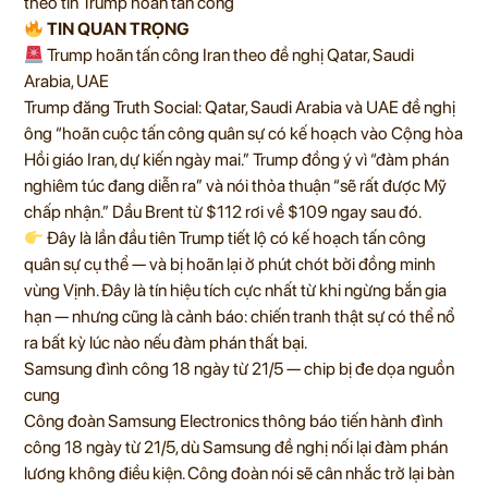
theo tin Trump hoãn tấn công
TIN QUAN TRỌNG
Trump hoãn tấn công Iran theo đề nghị Qatar, Saudi
Arabia, UAE
Trump đăng Truth Social: Qatar, Saudi Arabia và UAE đề nghị
ông “hoãn cuộc tấn công quân sự có kế hoạch vào Cộng hòa
Hồi giáo Iran, dự kiến ngày mai.” Trump đồng ý vì “đàm phán
nghiêm túc đang diễn ra” và nói thỏa thuận “sẽ rất được Mỹ
chấp nhận.” Dầu Brent từ $112 rơi về $109 ngay sau đó.
Đây là lần đầu tiên Trump tiết lộ có kế hoạch tấn công
quân sự cụ thể — và bị hoãn lại ở phút chót bởi đồng minh
vùng Vịnh. Đây là tín hiệu tích cực nhất từ khi ngừng bắn gia
hạn — nhưng cũng là cảnh báo: chiến tranh thật sự có thể nổ
ra bất kỳ lúc nào nếu đàm phán thất bại.
Samsung đình công 18 ngày từ 21/5 — chip bị đe dọa nguồn
cung
Công đoàn Samsung Electronics thông báo tiến hành đình
công 18 ngày từ 21/5, dù Samsung đề nghị nối lại đàm phán
lương không điều kiện. Công đoàn nói sẽ cân nhắc trở lại bàn