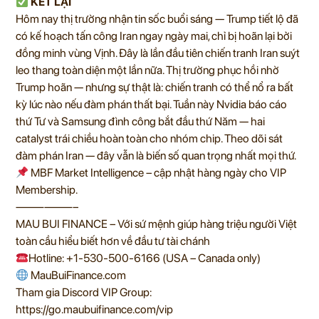
KẾT LẠI
Hôm nay thị trường nhận tin sốc buổi sáng — Trump tiết lộ đã
có kế hoạch tấn công Iran ngay ngày mai, chỉ bị hoãn lại bởi
đồng minh vùng Vịnh. Đây là lần đầu tiên chiến tranh Iran suýt
leo thang toàn diện một lần nữa. Thị trường phục hồi nhờ
Trump hoãn — nhưng sự thật là: chiến tranh có thể nổ ra bất
kỳ lúc nào nếu đàm phán thất bại. Tuần này Nvidia báo cáo
thứ Tư và Samsung đình công bắt đầu thứ Năm — hai
catalyst trái chiều hoàn toàn cho nhóm chip. Theo dõi sát
đàm phán Iran — đây vẫn là biến số quan trọng nhất mọi thứ.
MBF Market Intelligence – cập nhật hàng ngày cho VIP
Membership.
——————–
MAU BUI FINANCE – Với sứ mệnh giúp hàng triệu người Việt
toàn cầu hiểu biết hơn về đầu tư tài chánh
Hotline: +1-530-500-6166 (USA – Canada only)
MauBuiFinance.com
Tham gia Discord VIP Group:
https://go.maubuifinance.com/vip