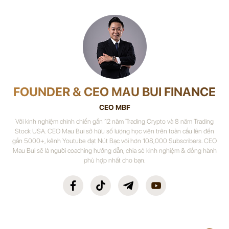
FOUNDER & CEO MAU BUI FINANCE
CEO MBF
Với kinh nghiệm chinh chiến gần 12 năm Trading Crypto và 8 năm Trading
Stock USA. CEO Mau Bui sở hữu số lượng học viên trên toàn cầu lên đến
gần 5000+, kênh Youtube đạt Nút Bạc với hơn 108,000 Subscribers. CEO
Mau Bui sẽ là người coaching hướng dẫn, chia sẻ kinh nghiệm & đồng hành
phù hợp nhất cho bạn.