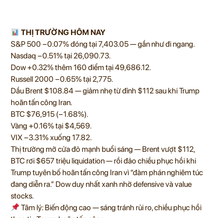
THỊ TRƯỜNG HÔM NAY
S&P 500 −0.07% đóng tại 7,403.05 — gần như đi ngang.
Nasdaq −0.51% tại 26,090.73.
Dow +0.32% thêm 160 điểm tại 49,686.12.
Russell 2000 −0.65% tại 2,775.
Dầu Brent $108.84 — giảm nhẹ từ đỉnh $112 sau khi Trump
hoãn tấn công Iran.
BTC $76,915 (−1.68%).
Vàng +0.16% tại $4,569.
VIX −3.31% xuống 17.82.
Thị trường mở cửa đỏ mạnh buổi sáng — Brent vượt $112,
BTC rơi $657 triệu liquidation — rồi đảo chiều phục hồi khi
Trump tuyên bố hoãn tấn công Iran vì “đàm phán nghiêm túc
đang diễn ra.” Dow duy nhất xanh nhờ defensive và value
stocks.
Tâm lý: Biến động cao — sáng tránh rủi ro, chiều phục hồi