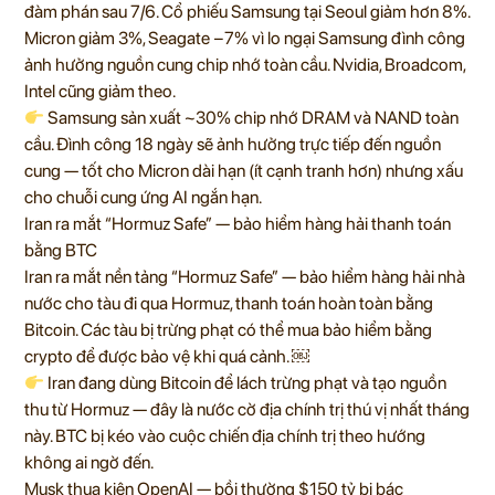
đàm phán sau 7/6. Cổ phiếu Samsung tại Seoul giảm hơn 8%.
Micron giảm 3%, Seagate −7% vì lo ngại Samsung đình công
ảnh hưởng nguồn cung chip nhớ toàn cầu. Nvidia, Broadcom,
Intel cũng giảm theo.
Samsung sản xuất ~30% chip nhớ DRAM và NAND toàn
cầu. Đình công 18 ngày sẽ ảnh hưởng trực tiếp đến nguồn
cung — tốt cho Micron dài hạn (ít cạnh tranh hơn) nhưng xấu
cho chuỗi cung ứng AI ngắn hạn.
Iran ra mắt “Hormuz Safe” — bảo hiểm hàng hải thanh toán
bằng BTC
Iran ra mắt nền tảng “Hormuz Safe” — bảo hiểm hàng hải nhà
nước cho tàu đi qua Hormuz, thanh toán hoàn toàn bằng
Bitcoin. Các tàu bị trừng phạt có thể mua bảo hiểm bằng
crypto để được bảo vệ khi quá cảnh. ￼
Iran đang dùng Bitcoin để lách trừng phạt và tạo nguồn
thu từ Hormuz — đây là nước cờ địa chính trị thú vị nhất tháng
này. BTC bị kéo vào cuộc chiến địa chính trị theo hướng
không ai ngờ đến.
Musk thua kiện OpenAI — bồi thường $150 tỷ bị bác