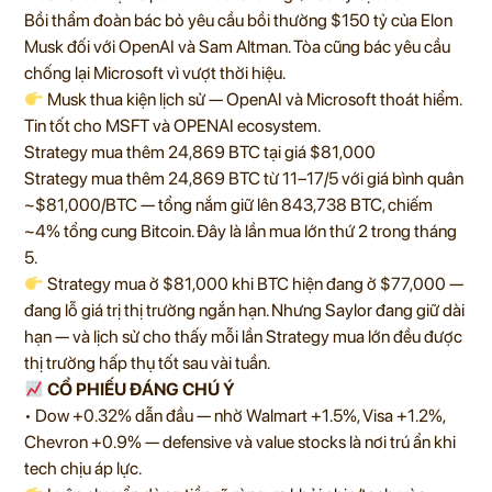
Bồi thẩm đoàn bác bỏ yêu cầu bồi thường $150 tỷ của Elon
Musk đối với OpenAI và Sam Altman. Tòa cũng bác yêu cầu
chống lại Microsoft vì vượt thời hiệu.
Musk thua kiện lịch sử — OpenAI và Microsoft thoát hiểm.
Tin tốt cho MSFT và OPENAI ecosystem.
Strategy mua thêm 24,869 BTC tại giá $81,000
Strategy mua thêm 24,869 BTC từ 11–17/5 với giá bình quân
~$81,000/BTC — tổng nắm giữ lên 843,738 BTC, chiếm
~4% tổng cung Bitcoin. Đây là lần mua lớn thứ 2 trong tháng
5.
Strategy mua ở $81,000 khi BTC hiện đang ở $77,000 —
đang lỗ giá trị thị trường ngắn hạn. Nhưng Saylor đang giữ dài
hạn — và lịch sử cho thấy mỗi lần Strategy mua lớn đều được
thị trường hấp thụ tốt sau vài tuần.
CỔ PHIẾU ĐÁNG CHÚ Ý
• Dow +0.32% dẫn đầu — nhờ Walmart +1.5%, Visa +1.2%,
Chevron +0.9% — defensive và value stocks là nơi trú ẩn khi
tech chịu áp lực.