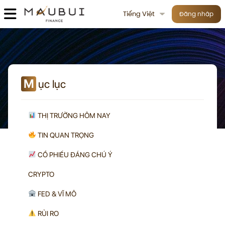
Tiếng Việt
Đăng nhập
M
ục lục
THỊ TRƯỜNG HÔM NAY
TIN QUAN TRỌNG
CỔ PHIẾU ĐÁNG CHÚ Ý
CRYPTO
FED & VĨ MÔ
RỦI RO