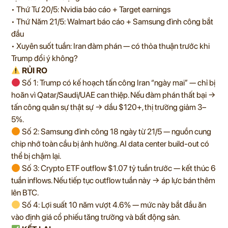
• Thứ Tư 20/5: Nvidia báo cáo + Target earnings
• Thứ Năm 21/5: Walmart báo cáo + Samsung đình công bắt
đầu
• Xuyên suốt tuần: Iran đàm phán — có thỏa thuận trước khi
Trump đổi ý không?
RỦI RO
Số 1: Trump có kế hoạch tấn công Iran “ngày mai” — chỉ bị
hoãn vì Qatar/Saudi/UAE can thiệp. Nếu đàm phán thất bại →
tấn công quân sự thật sự → dầu $120+, thị trường giảm 3–
5%.
Số 2: Samsung đình công 18 ngày từ 21/5 — nguồn cung
chip nhớ toàn cầu bị ảnh hưởng. AI data center build-out có
thể bị chậm lại.
Số 3: Crypto ETF outflow $1.07 tỷ tuần trước — kết thúc 6
tuần inflows. Nếu tiếp tục outflow tuần này → áp lực bán thêm
lên BTC.
Số 4: Lợi suất 10 năm vượt 4.6% — mức này bắt đầu ăn
vào định giá cổ phiếu tăng trưởng và bất động sản.