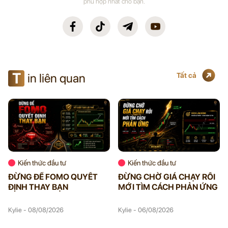
phù hợp nhất cho bạn.
T
in liên quan
Tất cả
Kiến thức đầu tư
Kiến thức đầu tư
ĐỪNG ĐỂ FOMO QUYẾT
ĐỪNG CHỜ GIÁ CHẠY RỒI
ĐỊNH THAY BẠN
MỚI TÌM CÁCH PHẢN ỨNG
Kylie - 08/08/2026
Kylie - 06/08/2026