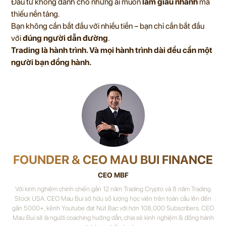
Đầu tư không dành cho những ai muốn
làm giàu nhanh
mà
thiếu nền tảng.
Bạn không cần bắt đầu với nhiều tiền – bạn chỉ cần bắt đầu
với
đúng người dẫn đường
.
Trading là hành trình. Và mọi hành trình dài đều cần một
người bạn đồng hành.
FOUNDER & CEO MAU BUI FINANCE
CEO MBF
Với kinh nghiệm chinh chiến gần 12 năm Trading Crypto và 8 năm Trading
Stock USA. CEO Mau Bui sở hữu số lượng học viên trên toàn cầu lên đến
gần 5000+, kênh Youtube đạt Nút Bạc với hơn 108,000 Subscribers. CEO
Mau Bui sẽ là người coaching hướng dẫn, chia sẻ kinh nghiệm & đồng hành