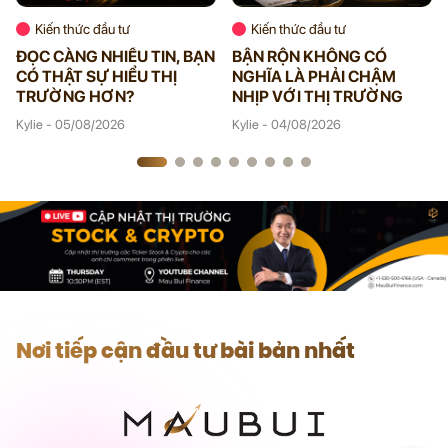
Kiến thức đầu tư
Kiến thức đầu tư
ĐỌC CÀNG NHIỀU TIN, BẠN
BẬN RỘN KHÔNG CÓ
CÓ THẬT SỰ HIỂU THỊ
NGHĨA LÀ PHẢI CHẬM
TRƯỜNG HƠN?
NHỊP VỚI THỊ TRƯỜNG
Kylie - 05/08/2026
Kylie - 04/08/2026
Nơi tiếp cận đầu tư bài bản nhất