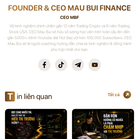
FOUNDER & CEO MAU BUI FINANCE
CEO MBF
Với kinh nghiệm chinh chiến gần 12 năm Trading Crypto và 8 năm Trading
Stock USA. CEO Mau Bui sở hữu số lượng học viên trên toàn cầu lên đến
gần 5000+, kênh Youtube đạt Nút Bạc với hơn 108,000 Subscribers. CEO
Mau Bui sẽ là người coaching hướng dẫn, chia sẻ kinh nghiệm & đồng hành
phù hợp nhất cho bạn.
T
in liên quan
Tất cả