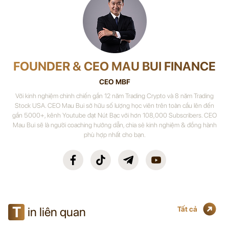
FOUNDER & CEO MAU BUI FINANCE
CEO MBF
Với kinh nghiệm chinh chiến gần 12 năm Trading Crypto và 8 năm Trading
Stock USA. CEO Mau Bui sở hữu số lượng học viên trên toàn cầu lên đến
gần 5000+, kênh Youtube đạt Nút Bạc với hơn 108,000 Subscribers. CEO
Mau Bui sẽ là người coaching hướng dẫn, chia sẻ kinh nghiệm & đồng hành
phù hợp nhất cho bạn.
T
in liên quan
Tất cả