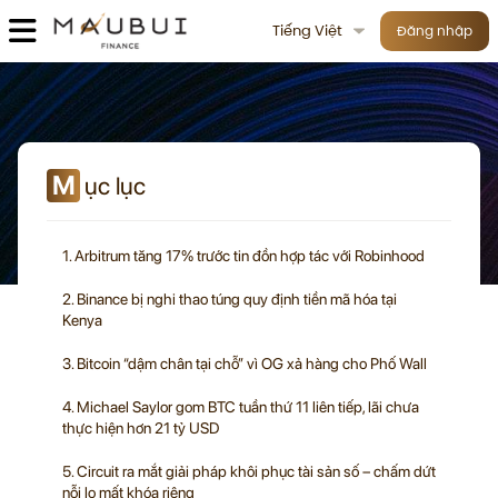
Tiếng Việt
Đăng nhập
M
ục lục
1. Arbitrum tăng 17% trước tin đồn hợp tác với Robinhood
2. Binance bị nghi thao túng quy định tiền mã hóa tại
Kenya
3. Bitcoin “dậm chân tại chỗ” vì OG xả hàng cho Phố Wall
4. Michael Saylor gom BTC tuần thứ 11 liên tiếp, lãi chưa
thực hiện hơn 21 tỷ USD
5. Circuit ra mắt giải pháp khôi phục tài sản số – chấm dứt
nỗi lo mất khóa riêng