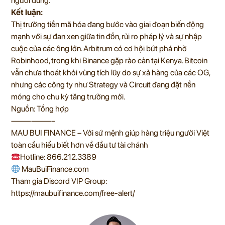
người dùng.
Kết luận:
Thị trường tiền mã hóa đang bước vào giai đoạn biến động
mạnh với sự đan xen giữa tin đồn, rủi ro pháp lý và sự nhập
cuộc của các ông lớn. Arbitrum có cơ hội bứt phá nhờ
Robinhood, trong khi Binance gặp rào cản tại Kenya. Bitcoin
vẫn chưa thoát khỏi vùng tích lũy do sự xả hàng của các OG,
nhưng các công ty như Strategy và Circuit đang đặt nền
móng cho chu kỳ tăng trưởng mới.
Nguồn: Tổng hợp
——————–
MAU BUI FINANCE – Với sứ mệnh giúp hàng triệu người Việt
toàn cầu hiểu biết hơn về đầu tư tài chánh
Hotline: 866.212.3389
MauBuiFinance.com
Tham gia Discord VIP Group:
https://maubuifinance.com/free-alert/