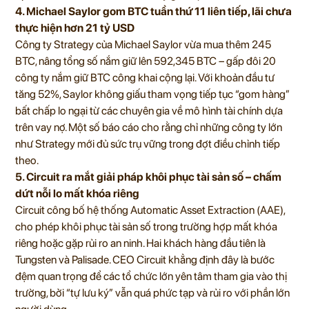
4. Michael Saylor gom BTC tuần thứ 11 liên tiếp, lãi chưa
thực hiện hơn 21 tỷ USD
Công ty Strategy của Michael Saylor vừa mua thêm 245
BTC, nâng tổng số nắm giữ lên 592,345 BTC – gấp đôi 20
công ty nắm giữ BTC công khai cộng lại. Với khoản đầu tư
tăng 52%, Saylor không giấu tham vọng tiếp tục “gom hàng”
bất chấp lo ngại từ các chuyên gia về mô hình tài chính dựa
trên vay nợ. Một số báo cáo cho rằng chỉ những công ty lớn
như Strategy mới đủ sức trụ vững trong đợt điều chỉnh tiếp
theo.
5. Circuit ra mắt giải pháp khôi phục tài sản số – chấm
dứt nỗi lo mất khóa riêng
Circuit công bố hệ thống Automatic Asset Extraction (AAE),
cho phép khôi phục tài sản số trong trường hợp mất khóa
riêng hoặc gặp rủi ro an ninh. Hai khách hàng đầu tiên là
Tungsten và Palisade. CEO Circuit khẳng định đây là bước
đệm quan trọng để các tổ chức lớn yên tâm tham gia vào thị
trường, bởi “tự lưu ký” vẫn quá phức tạp và rủi ro với phần lớn