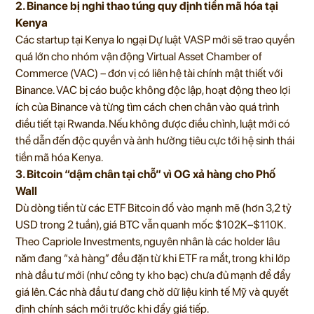
2. Binance bị nghi thao túng quy định tiền mã hóa tại
Kenya
Các startup tại Kenya lo ngại Dự luật VASP mới sẽ trao quyền
quá lớn cho nhóm vận động Virtual Asset Chamber of
Commerce (VAC) – đơn vị có liên hệ tài chính mật thiết với
Binance. VAC bị cáo buộc không độc lập, hoạt động theo lợi
ích của Binance và từng tìm cách chen chân vào quá trình
điều tiết tại Rwanda. Nếu không được điều chỉnh, luật mới có
thể dẫn đến độc quyền và ảnh hưởng tiêu cực tới hệ sinh thái
tiền mã hóa Kenya.
3. Bitcoin “dậm chân tại chỗ” vì OG xả hàng cho Phố
Wall
Dù dòng tiền từ các ETF Bitcoin đổ vào mạnh mẽ (hơn 3,2 tỷ
USD trong 2 tuần), giá BTC vẫn quanh mốc $102K–$110K.
Theo Capriole Investments, nguyên nhân là các holder lâu
năm đang “xả hàng” đều đặn từ khi ETF ra mắt, trong khi lớp
nhà đầu tư mới (như công ty kho bạc) chưa đủ mạnh để đẩy
giá lên. Các nhà đầu tư đang chờ dữ liệu kinh tế Mỹ và quyết
định chính sách mới trước khi đẩy giá tiếp.