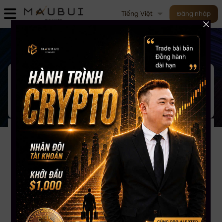
Tiếng Việt
Đăng nhập
M
ục lục
- 18/08/2025
Có thông tin ĐĂNG KÝ NHẬN
THÔNG TIN 18-08-2025
23:49:23